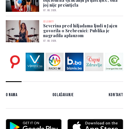
bijelom na vjenčanju prijateljice, ona
joj nije prešutjela
07. 08. 2026.
CELEBRITY
Severina pred hiljadama ljudi u Jajcu
govorila o Srebrenici: Publika je
nagradila aplauzom
07. 08. 2026.
O nama
Oglašavanje
Kontakt