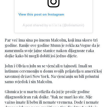
View this post on Instagram
A post shared by o l i v i a (@oliviamunn)
Par već ima sina po imenu Malcolm, koji ima skoro tri
godine. Ranije ove godine Munn je rekla za Vogue da je
zamrznula svoje jajne stanice nakon dijagnoze raka
dojke kako bi mogli dobiti još jedno dijete.
John i Olivia u julu su se vjenčali u tajnosti. Imali su
intimnu ceremoniju u domu svojih prijatelja u američkoj
saveznoj državi New York. Na vjenčanju su bili prisutni
samo svjedok i sin Malcolm.
Glumica je u martu otkrila da joj je prošle godine
dijagnosticiran rak dojke. "Rak ne mari ko ste. Nije
važno imate li bebu ili nemate vremena. Dođe i nemate