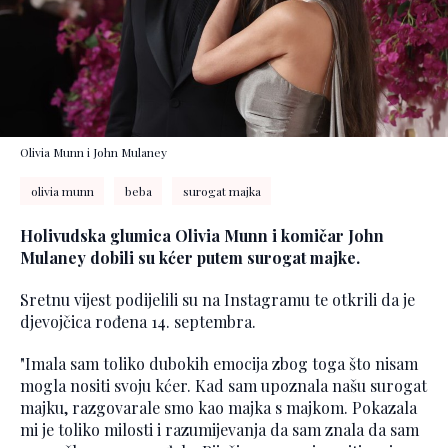
Olivia Munn i John Mulaney
olivia munn
beba
surogat majka
Holivudska glumica Olivia Munn i komičar John
Mulaney dobili su kćer putem surogat majke.
Sretnu vijest podijelili su na Instagramu te otkrili da je
djevojčica rođena 14. septembra.
"Imala sam toliko dubokih emocija zbog toga što nisam
mogla nositi svoju kćer. Kad sam upoznala našu surogat
majku, razgovarale smo kao majka s majkom. Pokazala
mi je toliko milosti i razumijevanja da sam znala da sam