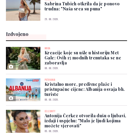
Sabrina Tubich otkrila da je ponovo
trudna: "Naša srca su puna"
29. 06. 2026.
Izdvojeno
MODA
Kreacije koje su ušle u historiju Met
Gale: Ovih 15 modnih trenutaka se ne
zaboravlja
06. 08. 2026.
PUTOVANJA
Kristalno more, predivne plaže i
pristupačne cijene: Albanija osvaja bh.
turiste
06. 08. 2026.
CELEBRITY
Antonija Čerkez otvorila dušu o ljubavi,
izdaji i uspjehu: "Malo je ljudi kojima
možete vjerovati"
05. 08. 2026.