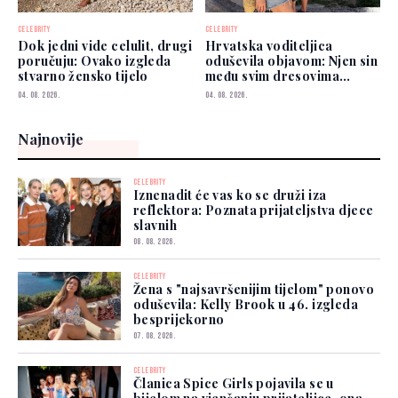
CELEBRITY
CELEBRITY
Dok jedni vide celulit, drugi
Hrvatska voditeljica
poručuju: Ovako izgleda
oduševila objavom: Njen sin
stvarno žensko tijelo
među svim dresovima
izabrao Zmajeve
04. 08. 2026.
04. 08. 2026.
Najnovije
CELEBRITY
Iznenadit će vas ko se druži iza
reflektora: Poznata prijateljstva djece
slavnih
08. 08. 2026.
CELEBRITY
Žena s "najsavršenijim tijelom" ponovo
oduševila: Kelly Brook u 46. izgleda
besprijekorno
07. 08. 2026.
CELEBRITY
Članica Spice Girls pojavila se u