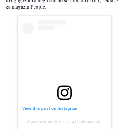
drugog izbora nego suočiti se s tim direktno", rekla je
za magazin People.
View this post on Instagram
A post shared by o l i v i a (@oliviamunn)