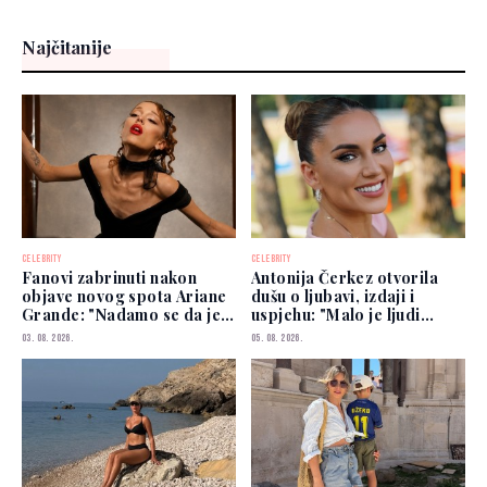
Najčitanije
CELEBRITY
CELEBRITY
Fanovi zabrinuti nakon
Antonija Čerkez otvorila
objave novog spota Ariane
dušu o ljubavi, izdaji i
Grande: "Nadamo se da je
uspjehu: "Malo je ljudi
dobro"
kojima možete vjerovati"
03. 08. 2026.
05. 08. 2026.