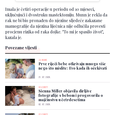
Imala je četiri operacije u periodu od 10 mjeseci,
uključujući i dvostruku mastektomiju. Munn je rekla da
rak ne bi bio pronađen do njezine sljedeće zakazane
mamografije da njezina liječnica nije odlučila provesti
procjenu rizika od raka dojke. "To mi je spasilo život",
kazala je.
Povezane vijesti
ZA MAME
Prve riječi bebe otkrivaju mnogo više
nego što mislite: Evo kada ih očekivati
21. 07. 2026.
CELEBRITY
Sienna Miller objavila dirljive
fotografije s bebom i progovorila o
majčinstvu u četrdesetima
02. 07. 2026.
CELEBRITY