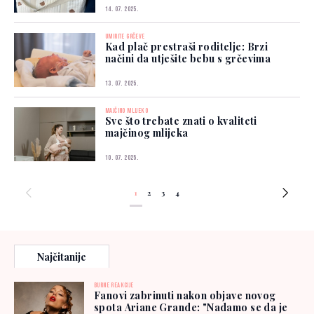
14. 07. 2025.
UMIRITE GRČEVE
Kad plač prestraši roditelje: Brzi
načini da utješite bebu s grčevima
13. 07. 2025.
MAJČINO MLIJEKO
Sve što trebate znati o kvaliteti
majčinog mlijeka
10. 07. 2025.
1
2
3
4
Najčitanije
BURNE REAKCIJE
Fanovi zabrinuti nakon objave novog
spota Ariane Grande: "Nadamo se da je