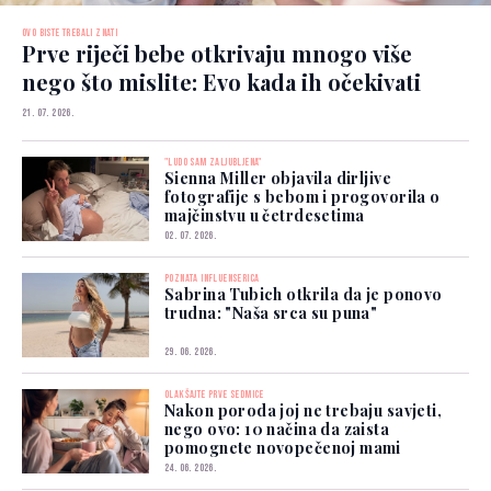
OVO BISTE TREBALI ZNATI
Prve riječi bebe otkrivaju mnogo više
nego što mislite: Evo kada ih očekivati
21. 07. 2026.
"LUDO SAM ZALJUBLJENA"
Sienna Miller objavila dirljive
fotografije s bebom i progovorila o
majčinstvu u četrdesetima
02. 07. 2026.
POZNATA INFLUENSERICA
Sabrina Tubich otkrila da je ponovo
trudna: "Naša srca su puna"
29. 06. 2026.
OLAKŠAJTE PRVE SEDMICE
Nakon poroda joj ne trebaju savjeti,
nego ovo: 10 načina da zaista
pomognete novopečenoj mami
24. 06. 2026.