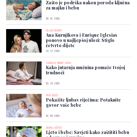
Zašto je podrška nakon poroda ključna
za majku i bebu
09. 01. 2026.
VELIKA RADOST
Ana Kurnjikova i Enrique Iglesias
ponovo u najljepšoj ulozi: Stiglo
četvrto dijete
23. 12. 2025.
ZDRAVLJE MAME I BEBE
Kako jutarnja mučnina pomaže tvojoj
trudnoći
03. 10. 2025.
PRVE RIJEČI
Pokažite ljubav riječima: Potaknite
govor vaše bebe
02. 09. 2025.
DOBRA ZAŠTITA
Ljeto i bebe: Savjeti kako zaštititi bebu