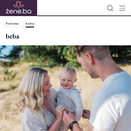
Početna
beba
beba