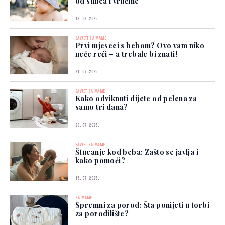
od sunca i vrućine
13. 08. 2025.
SAVJETI ZA MAME
Prvi mjeseci s bebom? Ovo vam niko
neće reći – a trebale bi znati!
31. 07. 2025.
SAVJET ZA MAME
Kako odviknuti dijete od pelena za
samo tri dana?
23. 07. 2025.
SAVJET ZA MAME
Štucanje kod beba: Zašto se javlja i
kako pomoći?
15. 07. 2025.
ZA MAME
Spremni za porod: Šta ponijeti u torbi
za porodilište?