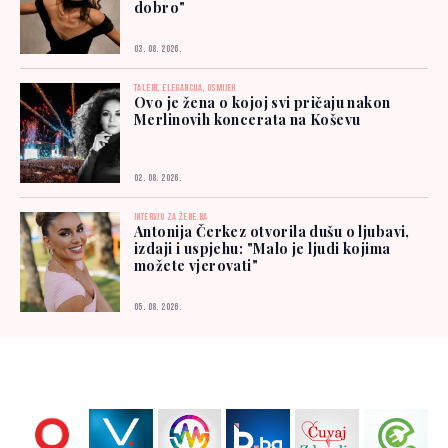
dobro"
03. 08. 2026.
TALENT, ELEGANCIJA, OSMIJEH
Ovo je žena o kojoj svi pričaju nakon
Merlinovih koncerata na Koševu
02. 08. 2026.
INTERVJU ZA ŽENE.BA
Antonija Čerkez otvorila dušu o ljubavi,
izdaji i uspjehu: "Malo je ljudi kojima
možete vjerovati"
05. 08. 2026.