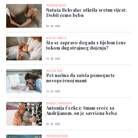
PORODIČNA RADOST
Nataša Bekvalac otkrila sretnu vijest:
Dobit ćemo bebu
09. 06. 2026.
UTIČE NA ZDRAVLJE
Šta se zapravo događa s tijelom žene
tokom dugotrajnog dojenja?
15. 05. 2026.
DOLAZAK BEBE
Pet načina da zaista pomognete
novopečenoj mami
12. 02. 2026.
GOVORILA O MAJČINSTVU
Antonija Čerkez: Imam sreće sa
Andrijanom, on je savršena beba
03. 02. 2026.
POSTPARTUM PERIOD