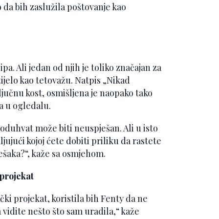
o da bih zaslužila poštovanje kao
a. Ali jedan od njih je toliko značajan za
tijelo kao tetovažu. Natpis „Nikad
ključnu kost, osmišljena je naopako tako
a u ogledalu.
oduhvat može biti neuspješan. Ali u isto
ljujući kojoj ćete dobiti priliku da rastete
rešaka?“, kaže sa osmjehom.
 projekat
čki projekat, koristila bih Fenty da ne
 vidite nešto što sam uradila,“ kaže