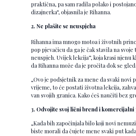
praktična, pa sam radila polako i postojan
dizajnerka“, objasnila je Rihanna.
2. Ne plašite se neuspjeha
Rihanna ima mnogo motoa i životnih princip
pop pjevačicu da ga je čak stavila na svoje 
neuspjeh. Uvijek lekcija”, koja krasi njenu 
da Rihanna može da je pročita dok se gled
„Ovo je podsjetnik za mene da svaki novi p
vrijeme, to će postati životna lekcija, zahva
van svojih granica. Kako ćeš naučiti bez g
3. Odvojite svoj lični brend i komercijalni
„Kada bih započinjala bilo koji novi nemuzi
biste morali da čujete mene svaki put kada