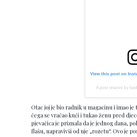
View this post on Ins
A post shared by badg
Otac joj je bio radnik u magacinu i imao je
čega se vraćao kući i tukao ženu pred dje
pjevačica je priznala da je jednog dana, po
flašu, napravivši od nje „rozetu“. Ovo je p