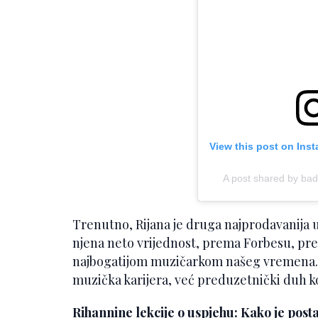
View this post on Ins
A post shared by badg
Trenutno, Rijana je druga najprodavanija u
njena neto vrijednost, prema Forbesu, prema
najbogatijom muzičarkom našeg vremena. Ip
muzička karijera, već preduzetnički duh koj
Rihannine lekcije o uspjehu: Kako je pos