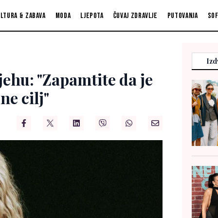
ltura & zabava
Moda
Ljepota
Čuvaj zdravlje
Putovanja
So
Izd
jehu: "Zapamtite da je
ne cilj"