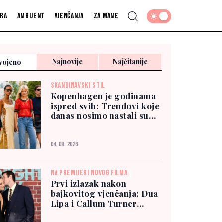
fra
Ambijent
Vjenčanja
Za mame
Najnovije
Najčitanije
vojeno
SKANDINAVSKI STIL
Kopenhagen je godinama
ispred svih: Trendovi koje
danas nosimo nastali su
tamo
04. 08. 2026.
NA PREMIJERI NOVOG FILMA
Prvi izlazak nakon
bajkovitog vjenčanja: Dua
Lipa i Callum Turner
zablistali u New Yorku