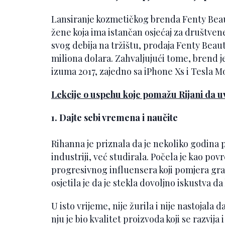
Lansiranje kozmetičkog brenda Fenty Beau
žene koja ima istančan osjećaj za društv
svog debija na tržištu, prodaja Fenty Beaut
miliona dolara. Zahvaljujući tome, brend j
izuma 2017, zajedno sa iPhone Xs i Tesla Mo
Lekcije o uspehu koje pomažu Rijani da u
1. Dajte sebi vremena i naučite
Rihanna je priznala da je nekoliko godina 
industriji, već studirala. Počela je kao pov
progresivnog influensera koji pomjera gran
osjetila je da je stekla dovoljno iskustva d
U isto vrijeme, nije žurila i nije nastojala
nju je bio kvalitet proizvoda koji se razvija