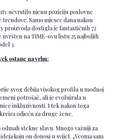
ty učvrstilo njenu poziciju poslovne
ene trendove. Samo mjesec dana nakon
y proizvoda dostigla je fantastičnih 72
e uvršten na TIME-ovu listu 25 najboljih
del 3.
vek ostane na vrhu:
prije svog debija visokog profila u modnoj
remeni potrošač, ali je evoluirala u
ice inkluzivnosti. I tek nakon toga
a kreira odjeću za druge žene.
 da odmah stekne slavu. Mnogo važniji za
 i ideja koju on donosi u svijet. „Veoma sam