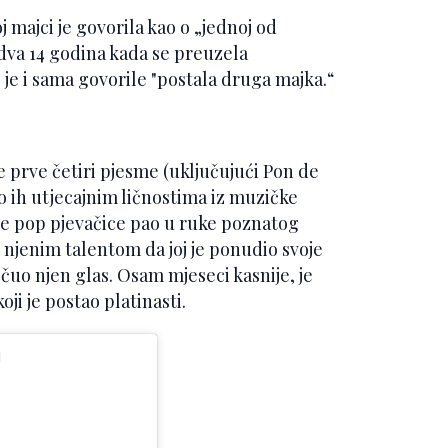
 majci je govorila kao o „jednoj od
jedva 14 godina kada se preuzela
je i sama govorile "postala druga majka.“
 prve četiri pjesme (uključujući Pon de
lao ih utjecajnim ličnostima iz muzičke
ne pop pjevačice pao u ruke poznatog
n njenim talentom da joj je ponudio svoje
 čuo njen glas. Osam mjeseci kasnije, je
oji je postao platinasti.