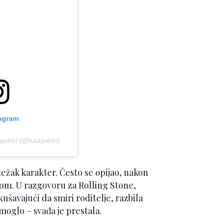
tagram
alriri (@badgalriri)
 težak karakter. Često se opijao, nakon
com. U razgovoru za Rolling Stone,
kušavajući da smiri roditelje, razbila
omoglo – svađa je prestala.