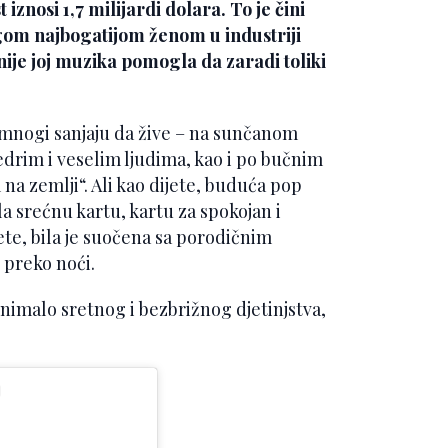
znosi 1,7 milijardi dolara. To je čini
gom najbogatijom ženom u industriji
ije joj muzika pomogla da zaradi toliki
mnogi sanjaju da žive – na sunčanom
drim i veselim ljudima, kao i po bučnim
na zemlji“. Ali kao dijete, buduća pop
la srećnu kartu, kartu za spokojan i
jete, bila je suočena sa porodičnim
 preko noći.
 nimalo sretnog i bezbrižnog djetinjstva,