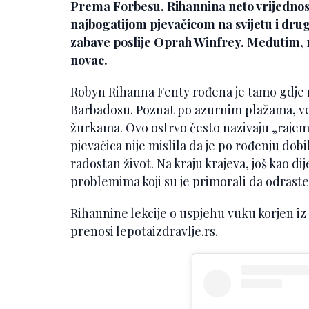
Prema Forbesu, Rihannina neto vrijednost i
najbogatijom pjevačicom na svijetu i dru
zabave poslije Oprah Winfrey. Međutim, n
novac.
Robyn Rihanna Fenty rođena je tamo gdje 
Barbadosu. Poznat po azurnim plažama, ve
žurkama. Ovo ostrvo često nazivaju „rajem 
pjevačica nije mislila da je po rođenju dobi
radostan život. Na kraju krajeva, još kao di
problemima koji su je primorali da odraste
Rihannine lekcije o uspjehu vuku korjen iz
prenosi lepotaizdravlje.rs.