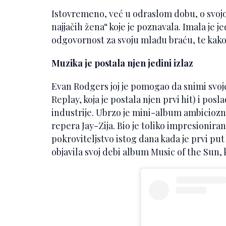
Istovremeno, već u odraslom dobu, o svojoj
najjačih žena“ koje je poznavala. Imala je 
odgovornost za svoju mlađu braću, te kako 
Muzika je postala njen jedini izlaz
Evan Rodgers joj je pomogao da snimi svoje
Replay, koja je postala njen prvi hit) i pos
industrije. Ubrzo je mini-album ambicioz
repera Jay-Zija. Bio je toliko impresionira
pokroviteljstvo istog dana kada je prvi put
objavila svoj debi album Music of the Sun, k