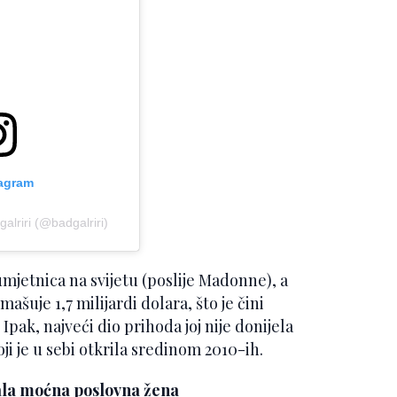
tagram
alriri (@badgalriri)
mjetnica na svijetu (poslije Madonne), a
šuje 1,7 milijardi dolara, što je čini
ak, najveći dio prihoda joj nije donijela
i je u sebi otkrila sredinom 2010-ih.
tala moćna poslovna žena