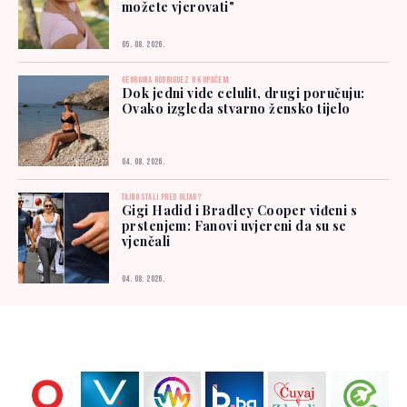
možete vjerovati"
05. 08. 2026.
GEORGINA RODRIGUEZ U KUPAĆEM
Dok jedni vide celulit, drugi poručuju:
Ovako izgleda stvarno žensko tijelo
04. 08. 2026.
TAJNO STALI PRED OLTAR?
Gigi Hadid i Bradley Cooper viđeni s
prstenjem: Fanovi uvjereni da su se
vjenčali
04. 08. 2026.