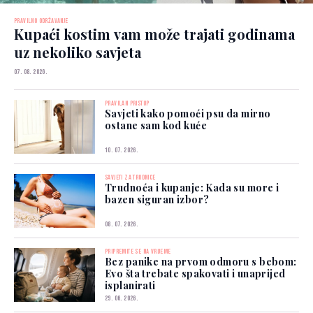
PRAVILNO ODRŽAVANJE
Kupaći kostim vam može trajati godinama
uz nekoliko savjeta
07. 08. 2026.
PRAVILAN PRISTUP
Savjeti kako pomoći psu da mirno
ostane sam kod kuće
10. 07. 2026.
SAVJETI ZA TRUDNICE
Trudnoća i kupanje: Kada su more i
bazen siguran izbor?
08. 07. 2026.
PRIPREMITE SE NA VRIJEME
Bez panike na prvom odmoru s bebom:
Evo šta trebate spakovati i unaprijed
isplanirati
29. 06. 2026.