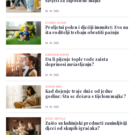
savjeti za zaposlene majke
06. 03. 2026.
SEZONSKE ALERGIJE
Proljetni polen i dječiji imunitet: Evo na
šta roditelji trebaju obratiti pažnju
04. 03. 2026.
JEDNOSTAVNO RJEŠENJE
Da li pijenje tople vode zaista
doprinosi mršavljenju?
03. 03. 2026.
SKRIVENI UMOR
Kad dojenje traje duže od jedne
godine: Šta se dešava s tijelom majke?
24. 02. 2026.
DJEČIJA ZNATIŽELJA
Zašto su kuhinjski predmeti zanimljiviji
djeci od skupih igračaka?