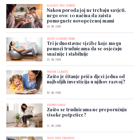
OLAKŠAJTE PRVE SEDMICE
Nakon poroda joj ne trebaju savjeti,
nego ovo: 10 načina da zaista
pomognete novopečenoj mami
24. 06. 2026.
SAVJETI ZA BUDUĆE MAME
Tri jednostavne vježbe koje mogu
pomoći trudnicama da se osjećaju
snažnije i stabilnije
23. 06. 2026.
PROSTOR ZA MAŠTU
Zašto je čitanje priča djeci jedna od
najboljih investicija u njihov razvoj?
03. 06. 2026.
SIGURNIJI KORACI
Zašto se trudnicama ne preporučuju
visoke potpetice?
11. 05. 2026.
SAVJET BIVŠE STJUARDESE