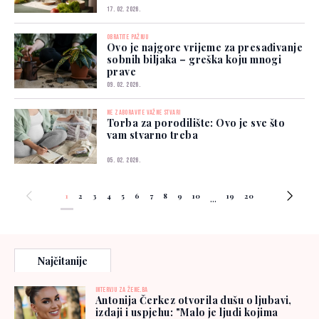
17. 02. 2026.
OBRATITE PAŽNJU
Ovo je najgore vrijeme za presađivanje
sobnih biljaka – greška koju mnogi
prave
09. 02. 2026.
NE ZABORAVITE VAŽNE STVARI
Torba za porodilište: Ovo je sve što
vam stvarno treba
05. 02. 2026.
1
2
3
4
5
6
7
8
9
10
19
20
...
Najčitanije
INTERVJU ZA ŽENE.BA
Antonija Čerkez otvorila dušu o ljubavi,
izdaji i uspjehu: "Malo je ljudi kojima