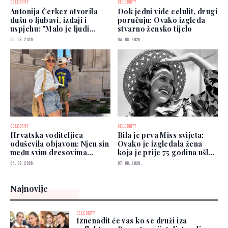
CELEBRITY
CELEBRITY
Antonija Čerkez otvorila
Dok jedni vide celulit, drugi
dušu o ljubavi, izdaji i
poručuju: Ovako izgleda
uspjehu: "Malo je ljudi
stvarno žensko tijelo
kojima možete vjerovati"
05. 08. 2026.
04. 08. 2026.
CELEBRITY
CELEBRITY
Hrvatska voditeljica
Bila je prva Miss svijeta:
oduševila objavom: Njen sin
Ovako je izgledala žena
među svim dresovima
koja je prije 75 godina ušla
izabrao Zmajeve
u historiju
04. 08. 2026.
07. 08. 2026.
Najnovije
CELEBRITY
Iznenadit će vas ko se druži iza