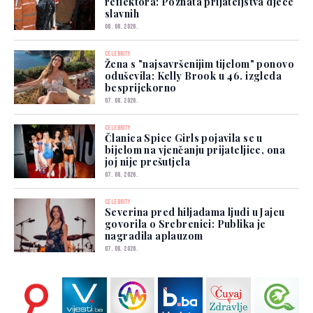
reflektora: Poznata prijateljstva djece
slavnih
08. 08. 2026.
CELEBRITY
Žena s "najsavršenijim tijelom" ponovo
oduševila: Kelly Brook u 46. izgleda
besprijekorno
07. 08. 2026.
CELEBRITY
Članica Spice Girls pojavila se u
bijelom na vjenčanju prijateljice, ona
joj nije prešutjela
07. 08. 2026.
CELEBRITY
Severina pred hiljadama ljudi u Jajcu
govorila o Srebrenici: Publika je
nagradila aplauzom
07. 08. 2026.