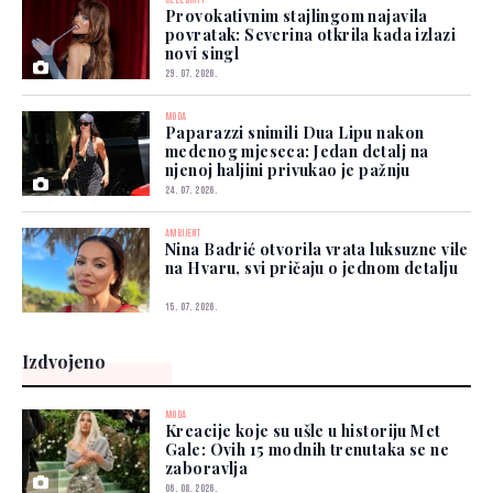
CELEBRITY
Provokativnim stajlingom najavila
povratak: Severina otkrila kada izlazi
novi singl
29. 07. 2026.
MODA
Paparazzi snimili Dua Lipu nakon
medenog mjeseca: Jedan detalj na
njenoj haljini privukao je pažnju
24. 07. 2026.
AMBIJENT
Nina Badrić otvorila vrata luksuzne vile
na Hvaru, svi pričaju o jednom detalju
15. 07. 2026.
Izdvojeno
MODA
Kreacije koje su ušle u historiju Met
Gale: Ovih 15 modnih trenutaka se ne
zaboravlja
06. 08. 2026.