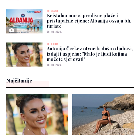
PUTOVANJA
Kristalno more, predivne plaže i
pristupačne cijene: Albanija osvaja bh.
turiste
06. 08. 2026.
CELEBRITY
Antonija Čerkez otvorila dušu o ljubavi,
izdaji i uspjehu: "Malo je ljudi kojima
možete vjerovati"
05. 08. 2026.
Najčitanije