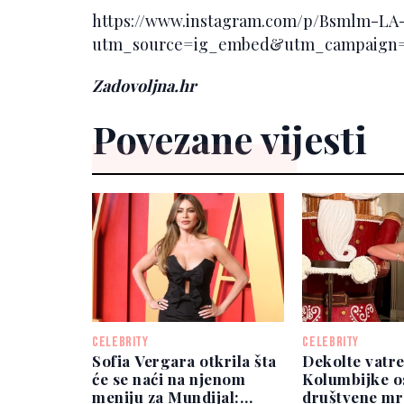
https://www.instagram.com/p/Bsmlm-LA
utm_source=ig_embed&utm_campaign=
Zadovoljna.hr
Povezane vijesti
CELEBRITY
CELEBRITY
Sofia Vergara otkrila šta
Dekolte vatr
će se naći na njenom
Kolumbijke o
meniju za Mundijal:
društvene mr