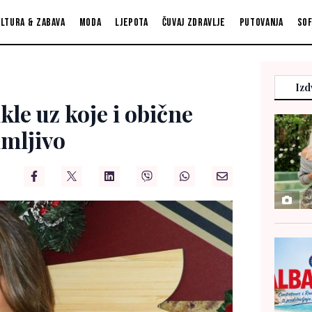
ltura & zabava
Moda
Ljepota
Čuvaj zdravlje
Putovanja
So
Izd
ikle uz koje i obične
imljivo