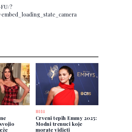
-FU/?
embed_loading_state_camera
MODA
ene
Crveni tepih Emmy 2025:
svojio
Modni trenuci koje
eže
morate vidjeti