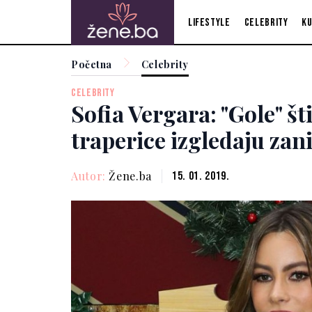
Lifestyle
Celebrity
Ku
Početna
Celebrity
CELEBRITY
Sofia Vergara: "Gole" št
traperice izgledaju zan
Autor:
Žene.ba
15. 01. 2019.