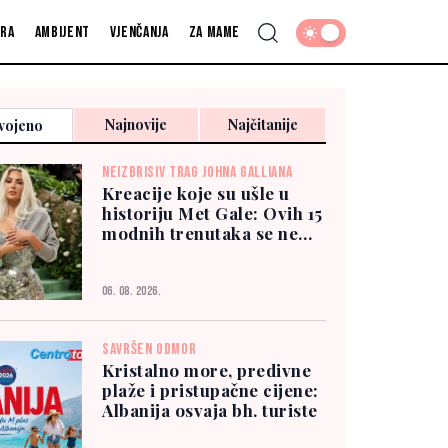
fra
Ambijent
Vjenčanja
Za mame
Najnovije
Najčitanije
vojeno
NEIZBRISIV TRAG JOHNA GALLIANA
Kreacije koje su ušle u
historiju Met Gale: Ovih 15
modnih trenutaka se ne
zaboravlja
06. 08. 2026.
SAVRŠEN ODMOR
Kristalno more, predivne
plaže i pristupačne cijene:
Albanija osvaja bh. turiste