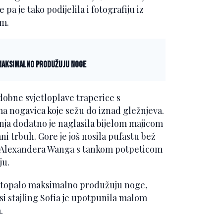
pa je tako podijelila i fotografiju iz
em.
 maksimalno produžuju noge
udobne svjetloplave traperice s
ma nogavica koje sežu do iznad gležnjeva.
nja dodatno je naglasila bijelom majicom
ani trbuh. Gore je još nosila pufastu bež
 Alexandera Wanga s tankom potpeticom
ju.
u stopalo maksimalno produžuju noge,
ksi stajling Sofia je upotpunila malom
.