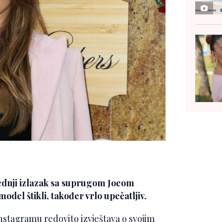
jednji izlazak sa suprugom Joeom
del štikli, također vrlo upečatljiv.
Instagramu redovito izvještava o svojim