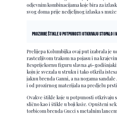
odjevnim kombinacijama koje bira za izlaske 
svog doma prije nedjeljnog izlaska s muž
Prozirne štikle u potpunosti otkrivaju stopalo i
Prelijepa Kolumbijka ovaj put izabrala je 
rastezljivom trakom na pojasu i na krajevi
Besprijekornu figuru slavna 46-godišnjaki
koju je svezala u struku i tako otkrila istes
jaknu brenda Ganni, a na nogama sandale
i od prozirnog materijala na predjelu prsti
Ovakve štikle koje u potpunosti otkrivaj
slično kao i štikle u boji kože. Opušteni se
torbicom brenda Gucci s metalnim lancem