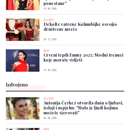
ponestane"
12. 06. 2026.
CELEBRITY
Dekolte vatrene Kolumbijke osvojio
društvene mreže
29. 12. 2025.
MODA
Crveni tepih Emmy 2025: Modni trenuci
koje morate vidjeti
15. 09. 2025.
Izdvojeno
CELEBRITY
Antonija Čerkez otvorila dušu o ljubavi,
izdaji i uspjehu: "Malo je ljudi kojima
možete vjerovati"
05. 08. 2026.
MODA