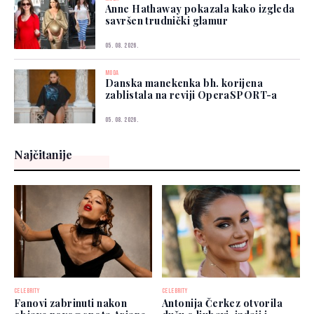
Anne Hathaway pokazala kako izgleda
savršen trudnički glamur
05. 08. 2026.
MODA
Danska manekenka bh. korijena
zablistala na reviji OperaSPORT-a
05. 08. 2026.
Najčitanije
CELEBRITY
CELEBRITY
Fanovi zabrinuti nakon
Antonija Čerkez otvorila