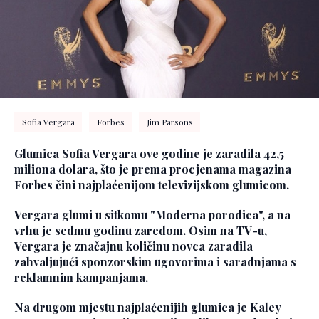
Sofia Vergara
Forbes
Jim Parsons
Glumica Sofia Vergara ove godine je zaradila 42,5
miliona dolara, što je prema procjenama magazina
Forbes čini najplaćenijom televizijskom glumicom.
Vergara glumi u sitkomu "Moderna porodica", a na
vrhu je sedmu godinu zaredom. Osim na TV-u,
Vergara je značajnu količinu novca zaradila
zahvaljujući sponzorskim ugovorima i saradnjama s
reklamnim kampanjama.
Na drugom mjestu najplaćenijih glumica je Kaley