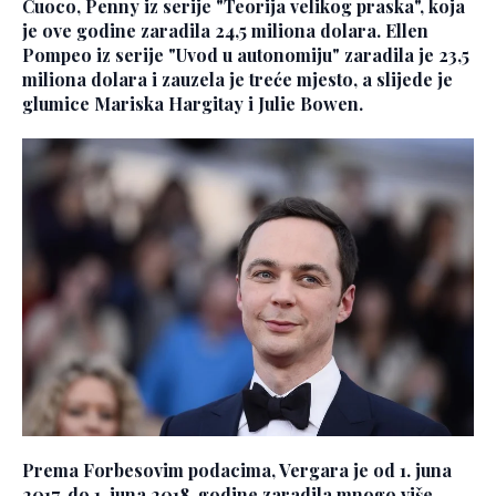
Cuoco, Penny iz serije "Teorija velikog praska", koja
je ove godine zaradila 24,5 miliona dolara. Ellen
Pompeo iz serije "Uvod u autonomiju" zaradila je 23,5
miliona dolara i zauzela je treće mjesto, a slijede je
glumice Mariska Hargitay i Julie Bowen.
Prema Forbesovim podacima, Vergara je od 1. juna
2017. do 1. juna 2018. godine zaradila mnogo više