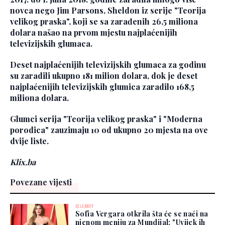
novca nego Jim Parsons, Sheldon iz serije "Teorija
velikog praska", koji se sa zarađenih 26,5 miliona
dolara našao na prvom mjestu najplaćenijih
televizijskih glumaca.
Deset najplaćenijih televizijskih glumaca za godinu
su zaradili ukupno 181 milion dolara, dok je deset
najplaćenijih televizijskih glumica zaradilo 168,5
miliona dolara.
Glumci serija "Teorija velikog praska" i "Moderna
porodica" zauzimaju 10 od ukupno 20 mjesta na ove
dvije liste.
Klix.ba
Povezane vijesti
CELEBRITY
Sofia Vergara otkrila šta će se naći na
njenom meniju za Mundijal: "Uvijek ih