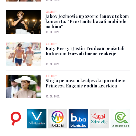
06. 08. 2026.
CELEBRITY
Jakov Jozinović upozorio fanove tokom
koncerta: "Prestanite bacati mobitele
na binu"
06. 08. 2026.
CELEBRITY
Katy Perry i Justin Trudeau prošetali
Kotorom: Izazvali burne reakcije
06. 08. 2026.
CELEBRITY
Stigla prinova u kraljevsku porodicu:
Princeza Eugenie rodila kćerkicu
05. 08. 2026.