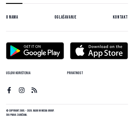
O nama
Oglašavanje
Kontakt
Uslovi korištenja
Privatnost
© Copyright 2005. - 2026. Radio M Media Group.
Sva prava zadržana.
Dizajn i programiranje:
Lampa.ba