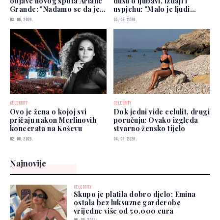
objave novog spota Ariane
dušu o ljubavi, izdaji i
Grande: "Nadamo se da je
uspjehu: "Malo je ljudi
dobro"
kojima možete vjerovati"
03. 08. 2026.
05. 08. 2026.
CELEBRITY
CELEBRITY
Ovo je žena o kojoj svi
Dok jedni vide celulit, drugi
pričaju nakon Merlinovih
poručuju: Ovako izgleda
koncerata na Koševu
stvarno žensko tijelo
02. 08. 2026.
04. 08. 2026.
Najnovije
CELEBRITY
Skupo je platila dobro djelo: Emina
ostala bez luksuzne garderobe
vrijedne više od 50.000 eura