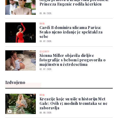
Princeza Eugenie rodila kćerkicu
05. 08. 2026.
MODA
Cardi B dominira ulicama Pariza:
Svako njeno izdanje je spektakl za
sebe
09. 07. 2026.
CELEBRITY
Sienna Miller objavila dirljive
fotografije s bebom i progovorila o
majčinstvu u četrdesetima
02. 07. 2026.
Izdvojeno
MODA
Kreacije koje su ušle u historiju Met
Gale: Ovih 15 modnih trenutaka se ne
zaboravlja
06. 08. 2026.