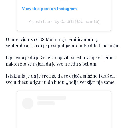
View this post on Instagram
A post shared by Cardi B (@iamcardib)
U intervjuu za CBS Mornings, emitiranom 17.
septembra, Cardi je prvi put javno potvrdila trudnoću.
Ispričala je da je željela objaviti vijest u svoje vrijeme i
nakon što se uvjeri da je sve u redu s bebom.
Istaknula je da je sretna, da se osjeća snažno i da želi
svoju djecu odgajati da budu „bolja verzija“ nje same.