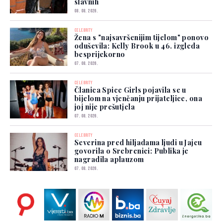
slavnih
08. 08. 2026.
CELEBRITY
Žena s "najsavršenijim tijelom" ponovo
oduševila: Kelly Brook u 46. izgleda
besprijekorno
07. 08. 2026.
CELEBRITY
Članica Spice Girls pojavila se u
bijelom na vjenčanju prijateljice, ona
joj nije prešutjela
07. 08. 2026.
CELEBRITY
Severina pred hiljadama ljudi u Jajcu
govorila o Srebrenici: Publika je
nagradila aplauzom
07. 08. 2026.