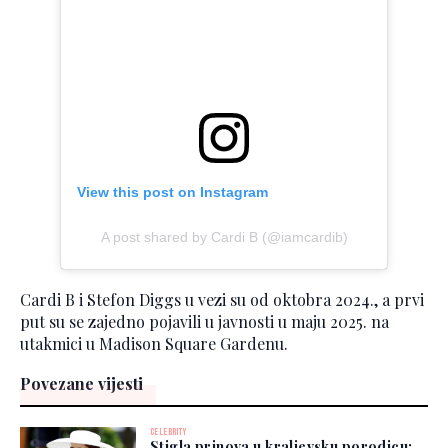
View this post on Instagram
A post shared by Cardi B (@iamcardib)
Cardi B i Stefon Diggs u vezi su od oktobra 2024., a prvi
put su se zajedno pojavili u javnosti u maju 2025. na
utakmici u Madison Square Gardenu.
Povezane vijesti
CELEBRITY
Stigla prinova u kraljevsku porodicu: