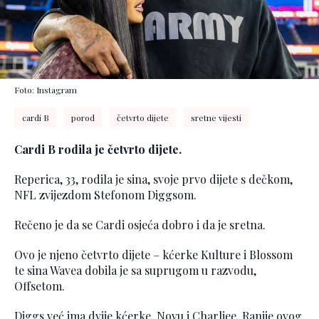
Foto: Instagram
cardi B
porod
četvrto dijete
sretne vijesti
Cardi B rodila je četvrto dijete.
Reperica, 33, rodila je sina, svoje prvo dijete s dečkom,
NFL zvijezdom Stefonom Diggsom.
Rečeno je da se Cardi osjeća dobro i da je sretna.
Ovo je njeno četvrto dijete – kćerke Kulture i Blossom
te sina Wavea dobila je sa suprugom u razvodu,
Offsetom.
Diggs već ima dvije kćerke, Novu i Charliee. Ranije ovog