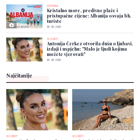
PUTOVANJA
Kristalno more, predivne plaže i
pristupačne cijene: Albanija osvaja bh.
turiste
06. 08. 2026.
CELEBRITY
Antonija Čerkez otvorila dušu o ljubavi,
izdaji i uspjehu: "Malo je ljudi kojima
možete vjerovati"
05. 08. 2026.
Najčitanije
CELEBRITY
CELEBRITY