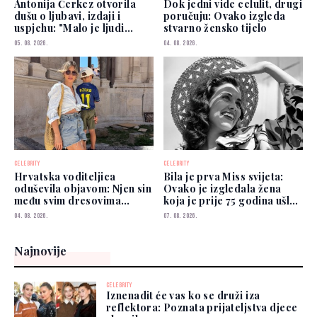
Antonija Čerkez otvorila
Dok jedni vide celulit, drugi
dušu o ljubavi, izdaji i
poručuju: Ovako izgleda
uspjehu: "Malo je ljudi
stvarno žensko tijelo
kojima možete vjerovati"
05. 08. 2026.
04. 08. 2026.
CELEBRITY
CELEBRITY
Hrvatska voditeljica
Bila je prva Miss svijeta:
oduševila objavom: Njen sin
Ovako je izgledala žena
među svim dresovima
koja je prije 75 godina ušla
izabrao Zmajeve
u historiju
04. 08. 2026.
07. 08. 2026.
Najnovije
CELEBRITY
Iznenadit će vas ko se druži iza
reflektora: Poznata prijateljstva djece