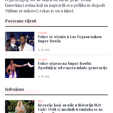
fanovima i svima koji su napravili ova prilika se dogodi.
Vidimo se uskoro", rekao je on u izjavi.
Povezane vijesti
VJENČANJA
Usher se oženio u Las Vegasu nakon
Super Bowla
13. 02. 2024.
CELEBRITY
Usher očarao na Super Bowlu:
Zgodniji je od repera mlađe generacije
12. 02. 2024.
Izdvojeno
MODA
Kreacije koje su ušle u historiju Met
Gale: Ovih 15 modnih trenutaka se ne