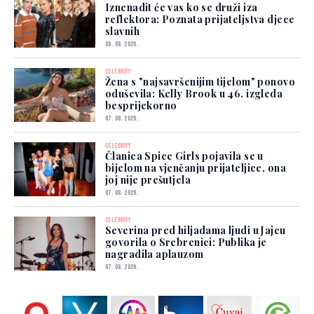
Iznenadit će vas ko se druži iza
reflektora: Poznata prijateljstva djece
slavnih
08. 08. 2026.
CELEBRITY
Žena s "najsavršenijim tijelom" ponovo
oduševila: Kelly Brook u 46. izgleda
besprijekorno
07. 08. 2026.
CELEBRITY
Članica Spice Girls pojavila se u
bijelom na vjenčanju prijateljice, ona
joj nije prešutjela
07. 08. 2026.
CELEBRITY
Severina pred hiljadama ljudi u Jajcu
govorila o Srebrenici: Publika je
nagradila aplauzom
07. 08. 2026.