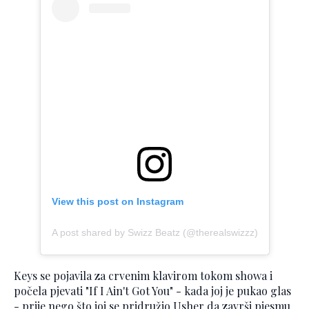
View this post on Instagram
A post shared by Swizz Beatz (@therealswizzz)
Keys se pojavila za crvenim klavirom tokom showa i
počela pjevati "If I Ain't Got You" - kada joj je pukao glas
- prije nego što joj se pridružio Usher da završi pjesmu