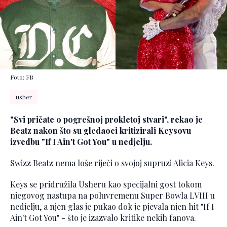
Foto: FB
usher
"Svi pričate o pogrešnoj prokletoj stvari", rekao je
Beatz nakon što su gledaoci kritizirali Keysovu
izvedbu "If I Ain't Got You" u nedjelju.
Swizz Beatz nema loše riječi o svojoj supruzi Alicia Keys.
Keys se pridružila Usheru kao specijalni gost tokom
njegovog nastupa na poluvremenu Super Bowla LVIII u
nedjelju, a njen glas je pukao dok je pjevala njen hit "If I
Ain't Got You" - što je izazvalo kritike nekih fanova.