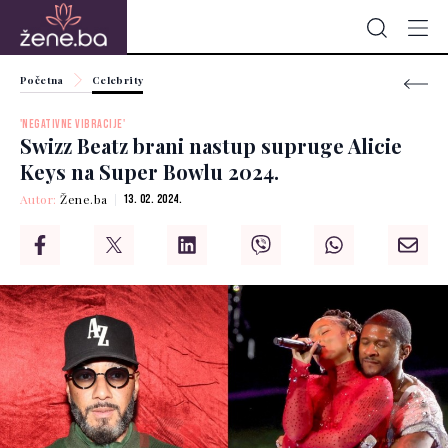
Početna
Celebrity
'NEGATIVNE VIBRACIJE'
Swizz Beatz brani nastup supruge Alicie
Keys na Super Bowlu 2024.
Autor:
Žene.ba
13. 02. 2024.