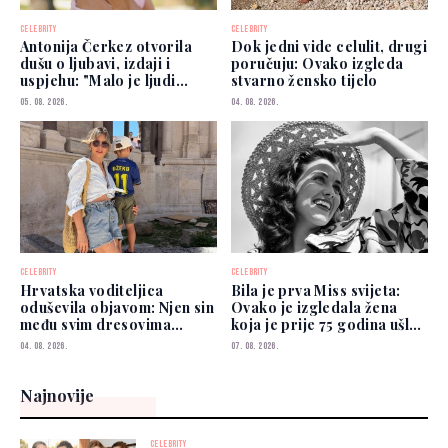
CELEBRITY
CELEBRITY
Antonija Čerkez otvorila
Dok jedni vide celulit, drugi
dušu o ljubavi, izdaji i
poručuju: Ovako izgleda
uspjehu: "Malo je ljudi
stvarno žensko tijelo
kojima možete vjerovati"
05. 08. 2026.
04. 08. 2026.
CELEBRITY
CELEBRITY
Hrvatska voditeljica
Bila je prva Miss svijeta:
oduševila objavom: Njen sin
Ovako je izgledala žena
među svim dresovima
koja je prije 75 godina ušla
izabrao Zmajeve
u historiju
04. 08. 2026.
07. 08. 2026.
Najnovije
CELEBRITY