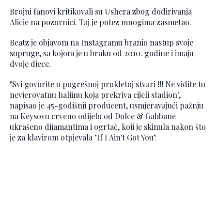
Brojni fanovi kritikovali su Ushera zbog dodirivanja
Alicie na pozornici. Taj je potez mnogima zasmetao.
Beatz je objavom na Instagramu branio nastup svoje
supruge, sa kojom je u braku od 2010. godine i imaju
dvoje djece.
"Svi govorite o pogrešnoj prokletoj stvari !!! Ne vidite tu
nevjerovatnu haljinu koja prekriva cijeli stadion",
napisao je 45-godišnji producent, usmjeravajući pažnju
na Keysovu crveno odijelo od Dolce & Gabbane
ukrašeno dijamantima i ogrtač, koji je skinula nakon što
je za klavirom otpjevala "If I Ain't Got You".