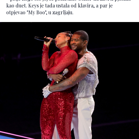
kao duet. Keys je tada ustala od klavira, a par je
otpjevao "My Boo", u zagrljaju.