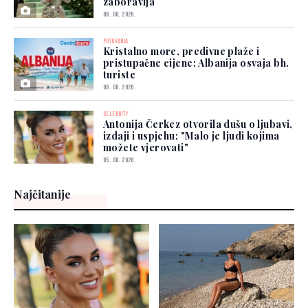
zaboravlja
06. 08. 2026.
PUTOVANJA
Kristalno more, predivne plaže i
pristupačne cijene: Albanija osvaja bh.
turiste
06. 08. 2026.
CELEBRITY
Antonija Čerkez otvorila dušu o ljubavi,
izdaji i uspjehu: "Malo je ljudi kojima
možete vjerovati"
05. 08. 2026.
Najčitanije