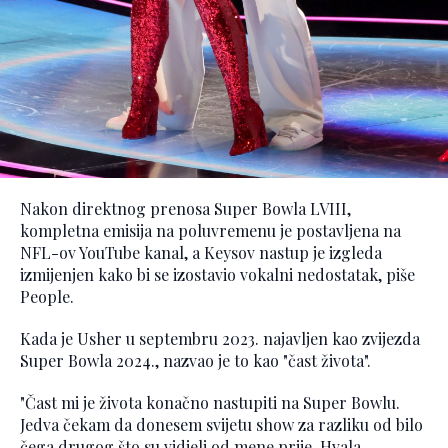
Nakon direktnog prenosa Super Bowla LVIII,
kompletna emisija na poluvremenu je postavljena na
NFL-ov YouTube kanal, a Keysov nastup je izgleda
izmijenjen kako bi se izostavio vokalni nedostatak, piše
People.
Kada je Usher u septembru 2023. najavljen kao zvijezda
Super Bowla 2024., nazvao je to kao "čast života".
"Čast mi je života konačno nastupiti na Super Bowlu.
Jedva čekam da donesem svijetu show za razliku od bilo
čega drugog što su vidjeli od mene prije. Hvala