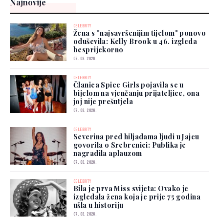
Najnovije
CELEBRITY
Žena s "najsavršenijim tijelom" ponovo
oduševila: Kelly Brook u 46. izgleda
besprijekorno
07. 08. 2026.
CELEBRITY
Članica Spice Girls pojavila se u
bijelom na vjenčanju prijateljice, ona
joj nije prešutjela
07. 08. 2026.
CELEBRITY
Severina pred hiljadama ljudi u Jajcu
govorila o Srebrenici: Publika je
nagradila aplauzom
07. 08. 2026.
CELEBRITY
Bila je prva Miss svijeta: Ovako je
izgledala žena koja je prije 75 godina
ušla u historiju
07. 08. 2026.