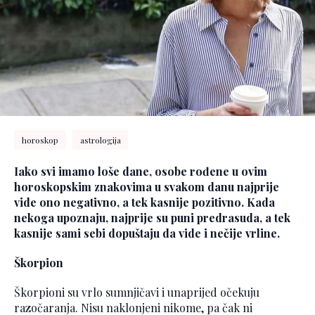
horoskop
astrologija
Iako svi imamo loše dane, osobe rođene u ovim
horoskopskim znakovima u svakom danu najprije
vide ono negativno, a tek kasnije pozitivno. Kada
nekoga upoznaju, najprije su puni predrasuda, a tek
kasnije sami sebi dopuštaju da vide i nečije vrline.
Škorpion
Škorpioni su vrlo sumnjičavi i unaprijed očekuju
razočaranja. Nisu naklonjeni nikome, pa čak ni