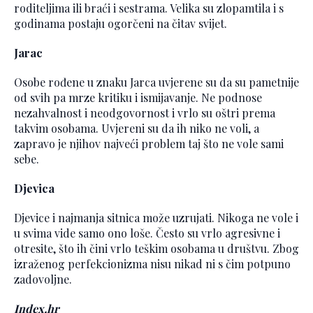
roditeljima ili braći i sestrama. Velika su zlopamtila i s
godinama postaju ogorčeni na čitav svijet.
Jarac
Osobe rođene u znaku Jarca uvjerene su da su pametnije
od svih pa mrze kritiku i ismijavanje. Ne podnose
nezahvalnost i neodgovornost i vrlo su oštri prema
takvim osobama. Uvjereni su da ih niko ne voli, a
zapravo je njihov najveći problem taj što ne vole sami
sebe.
Djevica
Djevice i najmanja sitnica može uzrujati. Nikoga ne vole i
u svima vide samo ono loše. Često su vrlo agresivne i
otresite, što ih čini vrlo teškim osobama u društvu. Zbog
izraženog perfekcionizma nisu nikad ni s čim potpuno
zadovoljne.
Index.hr