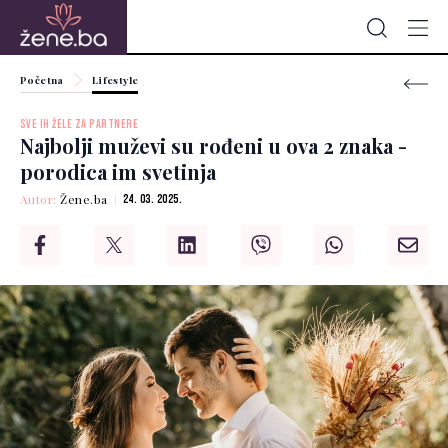
Početna
Lifestyle
SVE IH ŽELE ZA PARTNERE
Najbolji muževi su rođeni u ova 2 znaka -
porodica im svetinja
Autor:
Žene.ba
24. 03. 2025.