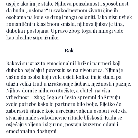
uspije ako im je stalo. Njihova pouzdanost i sposobnost
da budu „oslonac“ u svakodnevnom životu čine ih
osobama na koje se drugi mogu osloniti. Iako nisu uvijek
romantični u klasičnom smislu, njihova ljubav je tiha,
duboka i postojana. Upravo zbog toga ih mnogi vide
kao idealne supružnike.
Rak
Rakovi su izrazito emocionalni i brižni partneri koji
duboko osjećaju i povezuju se na nivou srca. Njima je
važno da osoba koju vole osjeti koliko im je stalo, pa
ulažu veliki trud u izražavanje ljubavi, nježnosti i pažnje.
Njihov dom je njihovo utočište, a obitelj najviša
vrijednost – zbog čega su često spremni da žrtvuju
svoje potrebe kako bi partneru bilo bolje. Rijetko će
zaboraviti sitnice koje usrećuju voljenu osobu i vole da
stvaraju male svakodnevne rituale bliskosti. Kada se
osjećaju voljeno i sigurno, postaju izuzetno odani i
emocionalno dostupni.