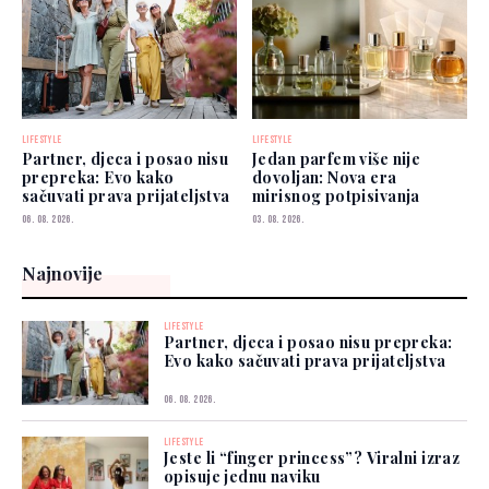
LIFESTYLE
LIFESTYLE
Partner, djeca i posao nisu
Jedan parfem više nije
prepreka: Evo kako
dovoljan: Nova era
sačuvati prava prijateljstva
mirisnog potpisivanja
06. 08. 2026.
03. 08. 2026.
Najnovije
LIFESTYLE
Partner, djeca i posao nisu prepreka:
Evo kako sačuvati prava prijateljstva
06. 08. 2026.
LIFESTYLE
Jeste li “finger princess”? Viralni izraz
opisuje jednu naviku