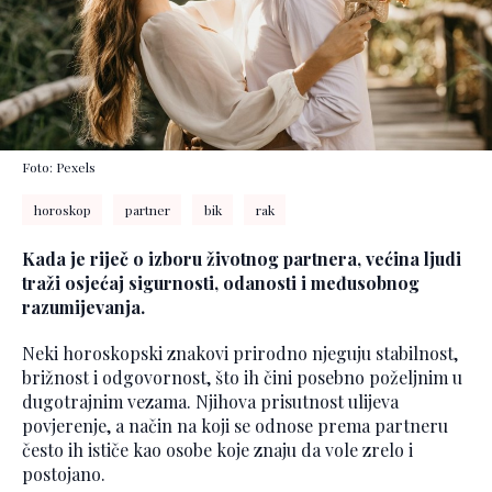
Foto: Pexels
horoskop
partner
bik
rak
Kada je riječ o izboru životnog partnera, većina ljudi
traži osjećaj sigurnosti, odanosti i međusobnog
razumijevanja.
Neki horoskopski znakovi prirodno njeguju stabilnost,
brižnost i odgovornost, što ih čini posebno poželjnim u
dugotrajnim vezama. Njihova prisutnost ulijeva
povjerenje, a način na koji se odnose prema partneru
često ih ističe kao osobe koje znaju da vole zrelo i
postojano.