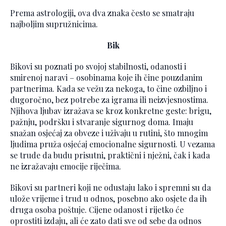
Prema astrologiji, ova dva znaka često se smatraju
najboljim supružnicima.
Bik
Bikovi su poznati po svojoj stabilnosti, odanosti i
smirenoj naravi – osobinama koje ih čine pouzdanim
partnerima. Kada se vežu za nekoga, to čine ozbiljno i
dugoročno, bez potrebe za igrama ili neizvjesnostima.
Njihova ljubav izražava se kroz konkretne geste: brigu,
pažnju, podršku i stvaranje sigurnog doma. Imaju
snažan osjećaj za obveze i uživaju u rutini, što mnogim
ljudima pruža osjećaj emocionalne sigurnosti. U vezama
se trude da budu prisutni, praktični i nježni, čak i kada
ne izražavaju emocije riječima.
Bikovi su partneri koji ne odustaju lako i spremni su da
ulože vrijeme i trud u odnos, posebno ako osjete da ih
druga osoba poštuje. Cijene odanost i rijetko će
oprostiti izdaju, ali će zato dati sve od sebe da odnos