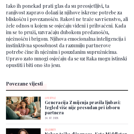
Iako ih ponekad prati glas da su preosjetljivi, ta
ranjivost zapravo dolazi iz njihove iskrene potrebe za
bliskošću i povezanošću. Rakovi ne traže savršenstvo, ali
žele odnos u kojem se osjećaju viđeni i prihvaćeni. Kada
im se to pruži, uzvraćaju dubokom predanošću,
nježnošću i brigom. Njihova emocionalna inteligencija i
instinktivna sposobnost da razumiju partnerove
potrebe čine ih nježnim i pouzdanim supružnicima.
Upravo zato mnogi osjećaju da se uz Raka mogu istinski
opustiti i biti ono što jesu.
Povezane vijesti
LIFESTYLE
Generacija Z mijenja pravila ljubavi:
Izgled više nije presudan pri izboru
partnera
24. 07. 2026.
CELEBRITY