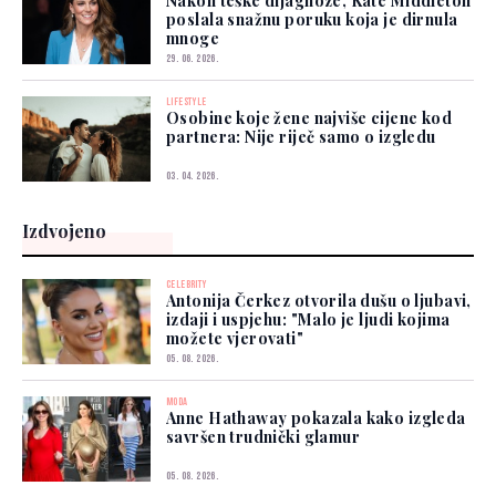
Nakon teške dijagnoze, Kate Middleton
poslala snažnu poruku koja je dirnula
mnoge
29. 06. 2026.
LIFESTYLE
Osobine koje žene najviše cijene kod
partnera: Nije riječ samo o izgledu
03. 04. 2026.
Izdvojeno
CELEBRITY
Antonija Čerkez otvorila dušu o ljubavi,
izdaji i uspjehu: "Malo je ljudi kojima
možete vjerovati"
05. 08. 2026.
MODA
Anne Hathaway pokazala kako izgleda
savršen trudnički glamur
05. 08. 2026.