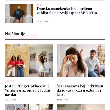
MODA
Danska manekenka bh. korijena
zablistala na reviji OperaSPORT-a
05. 08. 2026.
Najčitanije
LIFESTYLE
LIFESTYLE
Jeste li “finger princess”?
Šest znakova koji otkrivaju
Viralni izraz opisuje jednu
da je vaša veza u ozbiljnoj
naviku
krizi
05. 08. 2026.
04. 08. 2026.