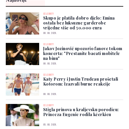
CELEBRITY
Skupo je platila dobro djelo: Emina
ostala bez luksuzne garderobe
vrijedne više od 50.000 eura
06. 08. 2026.
CELEBRITY
Jakov Jozinović upozorio fanove tokom
koncerta: "Prestanite bacati mobitele
na binu"
06. 08. 2026.
CELEBRITY
Katy Perry i Justin Trudeau prošetali
Kotorom: Izazvali burne reakcije
06. 08. 2026.
CELEBRITY
Stigla prinova u kraljevsku porodicu:
Princeza Eugenie rodila kćerkicu
05. 08. 2026.