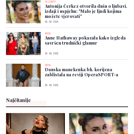
CELEBRITY
Antonija Čerkez otvorila dušu o ljubavi,
izdaji i uspjehu: "Malo je ljudi kojima
možete vjerovati"
05. 08. 2026.
MODA
Anne Hathaway pokazala kako izgleda
savršen trudnički glamur
05. 08. 2026.
MODA
Danska manekenka bh. korijena
zablistala na reviji OperaSPORT-a
05. 08. 2026.
Najčitanije