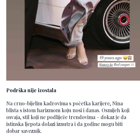
Podrška nije izostala
Na crno-bijelim kadrovima s početka karijere, Nina
blista s istom harizmom koju nosi i danas. Osmijeh koji
osvaja, stil koji ne podliježe trendovima – dokaz je da
istinska ljepota dolazi iznutra i da godine mogu biti
dobar saveznik.