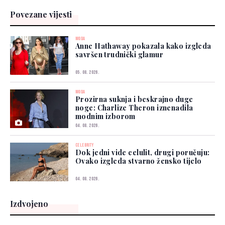
Povezane vijesti
MODA
Anne Hathaway pokazala kako izgleda
savršen trudnički glamur
05. 08. 2026.
MODA
Prozirna suknja i beskrajno duge
noge: Charlize Theron iznenadila
modnim izborom
04. 08. 2026.
CELEBRITY
Dok jedni vide celulit, drugi poručuju:
Ovako izgleda stvarno žensko tijelo
04. 08. 2026.
Izdvojeno