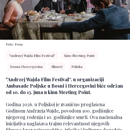
Foto: Fena
"Andrzej Wajda Film Festival“
Kino Meeting Point
bosna i hercegovina
filmovi
Poljska
"Andrzej Wajda Film Festival“, u organizaciji
Ambasade Poljske u Bosni i Hercegovini biće održan
od 10. do 13. juna u kinu Meeting Point.
Godina 2026. u Poljskoj je zvanično proglašena
Godinom Andrzeja Wajde, povodom 100. godišnjice
njegovog rođenja i 10. godišnjice smrti. Ova nacionalna
inicijativa naglašava trajnu relevantnost njegovih
filmova kroz retrospektive, izložbe i kulturne događaje,