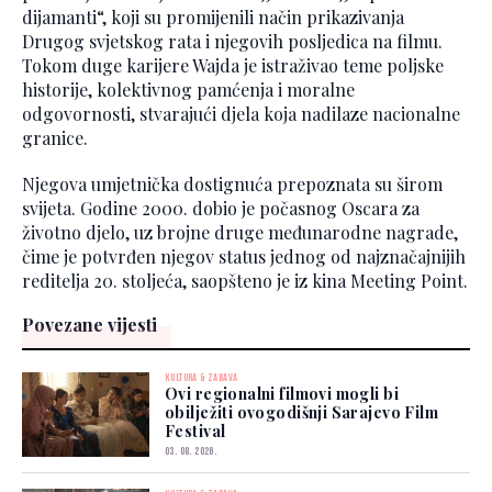
dijamanti“, koji su promijenili način prikazivanja
Drugog svjetskog rata i njegovih posljedica na filmu.
Tokom duge karijere Wajda je istraživao teme poljske
historije, kolektivnog pamćenja i moralne
odgovornosti, stvarajući djela koja nadilaze nacionalne
granice.
Njegova umjetnička dostignuća prepoznata su širom
svijeta. Godine 2000. dobio je počasnog Oscara za
životno djelo, uz brojne druge međunarodne nagrade,
čime je potvrđen njegov status jednog od najznačajnijih
reditelja 20. stoljeća, saopšteno je iz kina Meeting Point.
Povezane vijesti
KULTURA & ZABAVA
Ovi regionalni filmovi mogli bi
obilježiti ovogodišnji Sarajevo Film
Festival
03. 08. 2026.