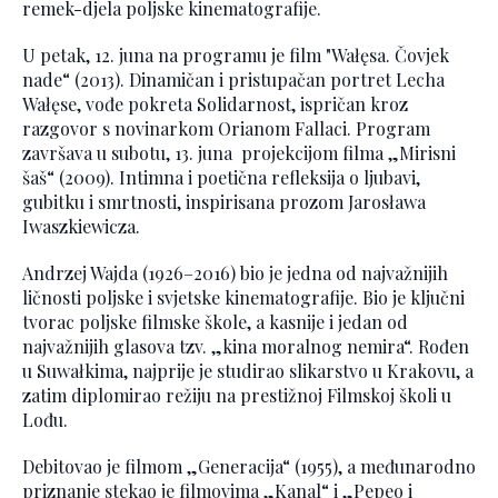
remek-djela poljske kinematografije.
U petak, 12. juna na programu je film "Wałęsa. Čovjek
nade“ (2013). Dinamičan i pristupačan portret Lecha
Wałęse, vođe pokreta Solidarnost, ispričan kroz
razgovor s novinarkom Orianom Fallaci. Program
završava u subotu, 13. juna projekcijom filma „Mirisni
šaš“ (2009). Intimna i poetična refleksija o ljubavi,
gubitku i smrtnosti, inspirisana prozom Jarosława
Iwaszkiewicza.
Andrzej Wajda (1926–2016) bio je jedna od najvažnijih
ličnosti poljske i svjetske kinematografije. Bio je ključni
tvorac poljske filmske škole, a kasnije i jedan od
najvažnijih glasova tzv. „kina moralnog nemira“. Rođen
u Suwałkima, najprije je studirao slikarstvo u Krakovu, a
zatim diplomirao režiju na prestižnoj Filmskoj školi u
Lođu.
Debitovao je filmom „Generacija“ (1955), a međunarodno
priznanje stekao je filmovima „Kanal“ i „Pepeo i