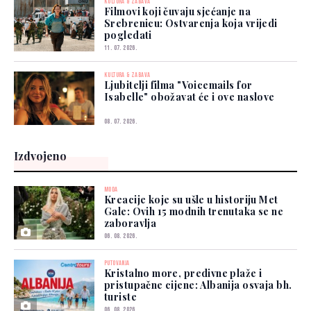
KULTURA & ZABAVA
Filmovi koji čuvaju sjećanje na
Srebrenicu: Ostvarenja koja vrijedi
pogledati
11. 07. 2026.
KULTURA & ZABAVA
Ljubitelji filma "Voicemails for
Isabelle" obožavat će i ove naslove
08. 07. 2026.
Izdvojeno
MODA
Kreacije koje su ušle u historiju Met
Gale: Ovih 15 modnih trenutaka se ne
zaboravlja
06. 08. 2026.
PUTOVANJA
Kristalno more, predivne plaže i
pristupačne cijene: Albanija osvaja bh.
turiste
06. 08. 2026.