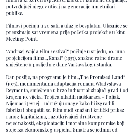
potvrđujući njegov uticaj na generacije umjetnika i
publike.
Filmovi počinju u 20 sati, a ulaz je besplatan. Ulaznice se
preuzimaju sat vremena prije početka projekcije u kinu
Meeting Point.
"Andrzej Wajda Film Festival“ počinje u srijedu, 10. juna
projekcijom filma „Kanal“ (1957), snažne ratne drame
smještene u posljednje dane Varšavskog ustanka.
Dan poslije, na programu je film „The Promised Land“
(1975), monumentalna adaptacija romana Władysława
Reymonta, smještena u brzo industrializirajući grad Lođ
krajem 19. vijeka. Trojica mladih muškaraca – Poljak,
Nijemac i Jevrej – udružuju snage kako bi izgradili
fabriku i obogatili se. Film nudi snažan i kritički prikaz
ranog kapitalizma, razotkrivajući društvene
nejednakosti, eksploataciju i moralne kompromise koji
stoje iza ekonomskog uspjeha. Smatra se jednim od