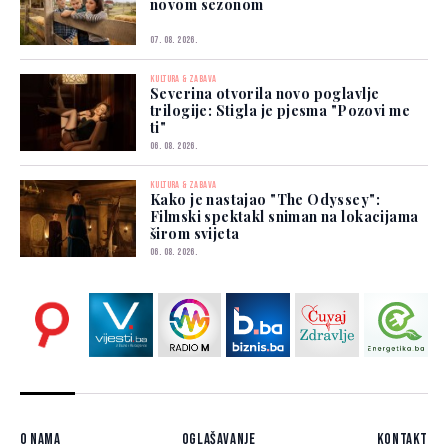
novom sezonom
07. 08. 2026.
KULTURA & ZABAVA
Severina otvorila novo poglavlje
trilogije: Stigla je pjesma "Pozovi me
ti"
06. 08. 2026.
KULTURA & ZABAVA
Kako je nastajao "The Odyssey":
Filmski spektakl sniman na lokacijama
širom svijeta
06. 08. 2026.
O nama
Oglašavanje
Kontakt