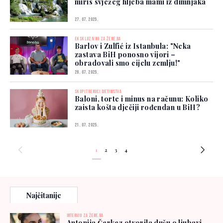
miris svježeg hljeba mami iz dimnjaka
27. 07. 2025.
EKSKLUZIVNO ZA ŽENE.BA
Barlov i Zulfić iz Istanbula: "Neka
zastava BiH ponosno vijori –
obradovali smo cijelu zemlju!"
26. 07. 2025.
SKUPI TRENUCI DJETINJSTVA
Baloni, torte i minus na računu: Koliko
zaista košta dječiji rođendan u BiH?
21. 07. 2025.
1
2
3
4
Najčitanije
INTERVJU ZA ŽENE.BA
Antonija Čerkez otvorila dušu o ljubavi,