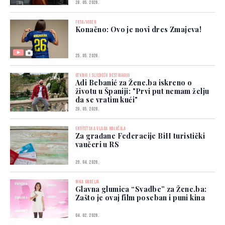
28. 05. 2026.
FOTO/VIDEO
Konačno: Ovo je novi dres Zmajeva!
25. 05. 2026.
OTKRIO I SLJEDEĆU DESTINACIJU
Adi Bebanić za Žene.ba iskreno o
životu u Španiji: "Prvi put nemam želju
da se vratim kući"
20. 05. 2026.
ENTITETSKA VLADA ODLUČILA
Za građane Federacije BiH turistički
vaučeri u RS
29. 04. 2026.
NIKA GRBELJA
Glavna glumica “Svadbe” za Žene.ba:
Zašto je ovaj film poseban i puni kina
04. 02. 2026.