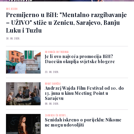
OVE JESENI
Premijerno u BiH: "Mentalno razgibavanje
– UŽIVO" stiže u Zenicu, Sarajevo, Banju
Luku i Tuzlu
30. 06. 2026.
OD BIHAĆA DO TREBINJA
Je li ovo najveća promocija BiH?
Dacešin okuplja svjetske blogere
23. 06. 2026.
BOGAT SADRŽAJ
Andrzej Wajda Film Festival od 10. do
13. juna u kinu Meeting Point u
Sarajevu
06. 06. 2026.
ZAUVIJEK ĆU OSTATI...
Senidah iskreno o porijeklu: Nikome
ne mogu udovoljiti