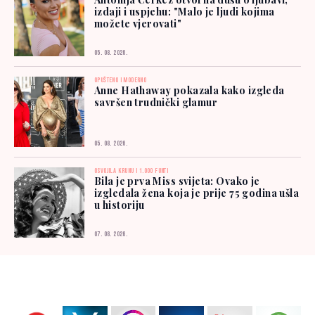
izdaji i uspjehu: "Malo je ljudi kojima
možete vjerovati"
05. 08. 2026.
OPUŠTENO I MODERNO
Anne Hathaway pokazala kako izgleda
savršen trudnički glamur
05. 08. 2026.
OSVOJILA KRUNU I 1.000 FUNTI
Bila je prva Miss svijeta: Ovako je
izgledala žena koja je prije 75 godina ušla
u historiju
07. 08. 2026.