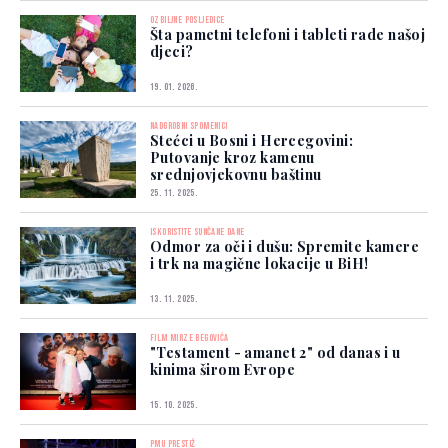
OZBILJNE POSLJEDICE
Šta pametni telefoni i tableti rade našoj
djeci?
19. 01. 2026.
NADGROBNI SPOMENICI
Stećci u Bosni i Hercegovini:
Putovanje kroz kamenu
srednjovjekovnu baštinu
25. 11. 2025.
ISKORISTITE SUNČANE DANE
Odmor za oči i dušu: Spremite kamere
i trk na magične lokacije u BiH!
13. 11. 2025.
FILM MIRZE BEGOVIĆA
"Testament - amanet 2" od danas i u
kinima širom Evrope
15. 10. 2025.
PMU PRESTIŽ