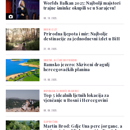
Worlds Balkan 2025: Najbolji majstori
trajne šminke okupili se u Sarajevu!
06. 10. 2025.
DNEVNI IZLET
Prirodna ljepota i mir: Najbolje
destinacije za jednodnevni izlet u BiH
22. 09. 2025.
UMJETNO, ALI ČUDESNO PRIRODNO
Ramsko jezero: Skriveni dragulj
hercegovačkih planina
19. 08. 2025.
INSPIRACIJA ZA BUDUĆE MLADENCE
Top 5 idealnih ljetnih lokacija za
vjenčanje u Bosni i Hercegovini
08. 08. 2025.
SLAPOVI ČUDA
Martin Brod: Gdje Una pere jorgane, a