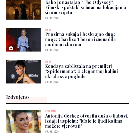
Kako je nastajao "The Odyssey":
Filmski spektakl sniman na lokacijama
širom svijeta
06. 08. 2026.
MODA
Prozirna suknja i beskrajno duge
noge: Charlize Theron iznenadila
modnim izborom
04. 08. 2026.
MODA
Zendaya zablistala na premijeri
"Spidermana": U elegantnoj haljini
ukrala sve poglede
28. 07. 2026.
Izdvojeno
CELEBRITY
Antonija Čerkez otvorila dušu o ljubavi,
izdaji i uspjehu: "Malo je ljudi kojima
možete vjerovati"
05. 08. 2026.