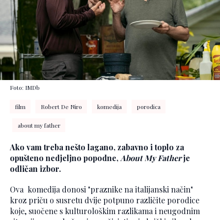
Foto: IMDb
film
Robert De Niro
komedija
porodica
about my father
Ako vam treba nešto lagano, zabavno i toplo za
opušteno nedjeljno popodne,
About My Father
je
odličan izbor.
Ova komedija donosi "praznike na italijanski način"
kroz priču o susretu dvije potpuno različite porodice
koje, suočene s kulturološkim razlikama i neugodnim