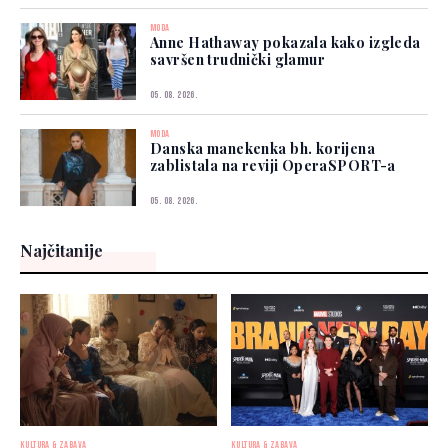
MODA
Anne Hathaway pokazala kako izgleda
savršen trudnički glamur
05. 08. 2026.
MODA
Danska manekenka bh. korijena
zablistala na reviji OperaSPORT-a
05. 08. 2026.
Najčitanije
KULTURA & ZABAVA
KULTURA & ZABAVA