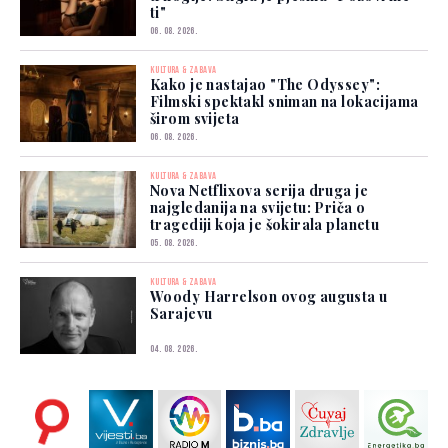
ti"
06. 08. 2026.
KULTURA & ZABAVA
Kako je nastajao "The Odyssey":
Filmski spektakl sniman na lokacijama
širom svijeta
06. 08. 2026.
KULTURA & ZABAVA
Nova Netflixova serija druga je
najgledanija na svijetu: Priča o
tragediji koja je šokirala planetu
05. 08. 2026.
KULTURA & ZABAVA
Woody Harrelson ovog augusta u
Sarajevu
04. 08. 2026.