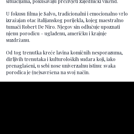
situacijama, pokušavaju preživjeti zajednički vikend.
U fokusu filma je Salvo, tradicionalni i emocionalno vrlo
izražajan otac italijanskog porijekla, kojeg maestralno
tumači Robert De Niro. Njegov sin odlučuje upoznati
njenu porodicu – uglađenu, američku i krajnje
suzdržanu.
Od tog trenutka kreće lavina komičnih nesporazuma,
dirljivih trenutaka i kulturoloških sudara koji, iako
prenaglašeni, u sebi nose univerzalnu istinu: svaka
porodica je (ne)savršena na svoj način.