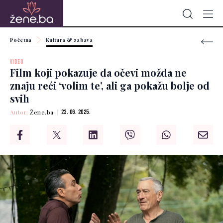
Početna
Kultura & zabava
VIDEO
Film koji pokazuje da očevi možda ne
znaju reći ‘volim te’, ali ga pokažu bolje od
svih
Autor:
Žene.ba
23. 06. 2025.