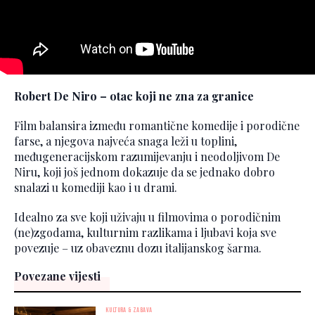
Robert De Niro – otac koji ne zna za granice
Film balansira između romantične komedije i porodične
farse, a njegova najveća snaga leži u toplini,
međugeneracijskom razumijevanju i neodoljivom De
Niru, koji još jednom dokazuje da se jednako dobro
snalazi u komediji kao i u drami.
Idealno za sve koji uživaju u filmovima o porodičnim
(ne)zgodama, kulturnim razlikama i ljubavi koja sve
povezuje – uz obaveznu dozu italijanskog šarma.
Povezane vijesti
KULTURA & ZABAVA