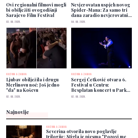
Ovi regionalni filmovi mogli
Nevjerovatan uspjeh novog
bi obilježiti ovogodišnji
Spider-Mana: Za samo tri
Sarajevo Film Festival
dana zaradio nevjerovatnih
927 miliona dolara
03. 08. 2026.
04. 08. 2026.
KULTURA & ZABAVA
KULTURA & ZABAVA
Ljubav obilježila i drugu
Sergej Ćetković otvara 6.
Merlinovu noć: Još jedno
Festival u Centru:
"da" na Koševu
Besplatan koncert u Parku
Hastahana
02. 08. 2026.
02. 08. 2026.
Najnovije
KULTURA & ZABAVA
Severina otvorila novo poglavlje
trilogije: Stigla je pjesma "Pozovi me