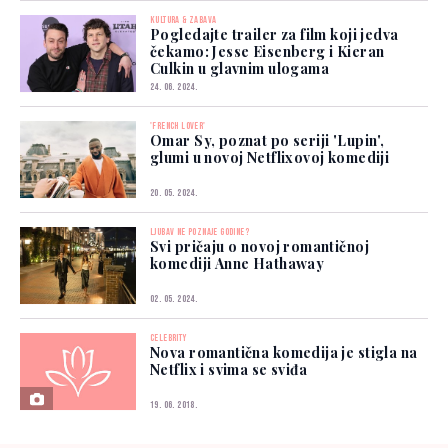
KULTURA & ZABAVA
Pogledajte trailer za film koji jedva
čekamo: Jesse Eisenberg i Kieran
Culkin u glavnim ulogama
24. 06. 2024.
'FRENCH LOVER'
Omar Sy, poznat po seriji 'Lupin',
glumi u novoj Netflixovoj komediji
20. 05. 2024.
LJUBAV NE POZNAJE GODINE?
Svi pričaju o novoj romantičnoj
komediji Anne Hathaway
02. 05. 2024.
CELEBRITY
Nova romantična komedija je stigla na
Netflix i svima se sviđa
19. 06. 2018.