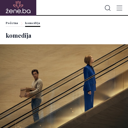
Početna
komedija
komedija