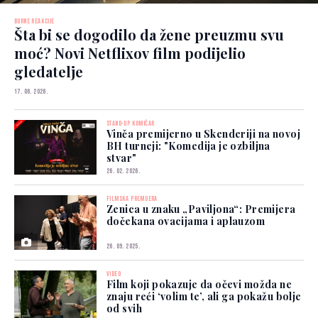
BURNE REAKCIJE
Šta bi se dogodilo da žene preuzmu svu
moć? Novi Netflixov film podijelio
gledatelje
17. 06. 2026.
STAND-UP KOMIČAR
Vinča premijerno u Skenderiji na novoj
BH turneji: "Komedija je ozbiljna
stvar"
26. 02. 2026.
FILMSKA PREMIJERA
Zenica u znaku „Paviljona“: Premijera
dočekana ovacijama i aplauzom
26. 09. 2025.
VIDEO
Film koji pokazuje da očevi možda ne
znaju reći ‘volim te’, ali ga pokažu bolje
od svih