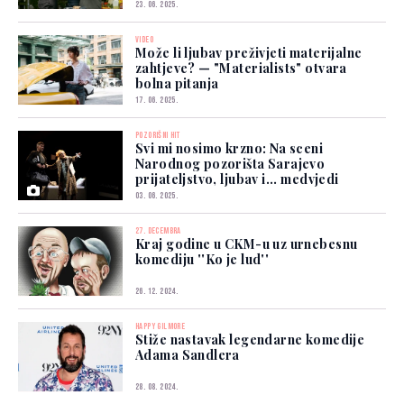
23. 06. 2025.
VIDEO
Može li ljubav preživjeti materijalne
zahtjeve? — "Materialists" otvara
bolna pitanja
17. 06. 2025.
POZORIŠNI HIT
Svi mi nosimo krzno: Na sceni
Narodnog pozorišta Sarajevo
prijateljstvo, ljubav i... medvjedi
03. 06. 2025.
27. DECEMBRA
Kraj godine u CKM-u uz urnebesnu
komediju ''Ko je lud''
26. 12. 2024.
HAPPY GILMORE
Stiže nastavak legendarne komedije
Adama Sandlera
28. 08. 2024.