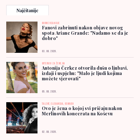
Najčitanije
BURNE REAKCIJE
Fanovi zabrinuti nakon objave novog
spota Ariane Grande: "Nadamo se da je
dobro"
03. 08. 2026.
INTERVJU ZA ŽENE.BA
Antonija Čerkez otvorila dušu o ljubavi,
izdaji i uspjehu: "Malo je ljudi kojima
možete vjerovati"
05. 08. 2026.
TALENT, ELEGANCIJA, OSMIJEH
Ovo je žena o kojoj svi pričaju nakon
Merlinovih koncerata na Koševu
02. 08. 2026.