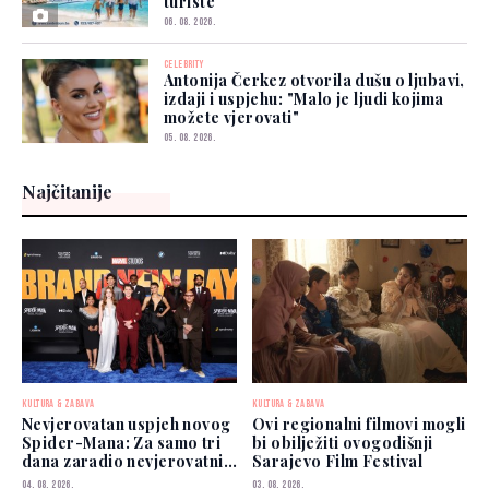
turiste
06. 08. 2026.
CELEBRITY
Antonija Čerkez otvorila dušu o ljubavi,
izdaji i uspjehu: "Malo je ljudi kojima
možete vjerovati"
05. 08. 2026.
Najčitanije
KULTURA & ZABAVA
KULTURA & ZABAVA
Nevjerovatan uspjeh novog
Ovi regionalni filmovi mogli
Spider-Mana: Za samo tri
bi obilježiti ovogodišnji
dana zaradio nevjerovatnih
Sarajevo Film Festival
927 miliona dolara
04. 08. 2026.
03. 08. 2026.