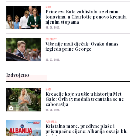
MODA
Princeza Kate zablistala u zelenim
tonovima, a Charlotte ponovo krenula
njenim stopama
03. 08. 2026.
CELEBRITY
Više nije mali dječak: Ovako danas
izgleda princ George
22. 07. 2026.
Izdvojeno
MODA
Kreacije koje su ušle u historiju Met
Gale: Ovih 15 modnih trenutaka se ne
zaboravlja
06. 08. 2026.
PUTOVANJA
Kristalno more, predivne plaže i
pristupačne cijene: Albanija osvaja bh.