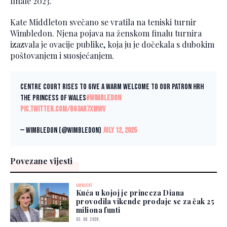
finale 2023.
Kate Middleton svečano se vratila na teniski turnir
Wimbledon. Njena pojava na ženskom finalu turnira
izazvala je ovacije publike, koja ju je dočekala s dubokim
poštovanjem i suosjećanjem.
Centre Court rises to give a warm welcome to our Patron HRH
The Princess of Wales
#Wimbledon
pic.twitter.com/BG3Ar7XMWv
— Wimbledon (@Wimbledon)
July 12, 2025
Povezane vijesti
AMBIJENT
Kuća u kojoj je princeza Diana
provodila vikende prodaje se za čak 25
miliona funti
03. 08. 2026.