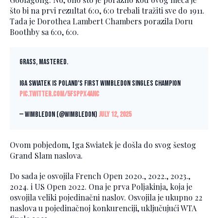
što bi na prvi rezultat 6:0, 6:0 trebali tražiti sve do 1911.
Tada je Dorothea Lambert Chambers porazila Doru
Boothby sa 6:0, 6:0.
Grass, mastered.
Iga Swiatek is Poland's first Wimbledon singles champion
pic.twitter.com/5fsPpX4ANC
— Wimbledon (@Wimbledon)
July 12, 2025
Ovom pobjedom, Iga Swiatek je došla do svog šestog
Grand Slam naslova.
Do sada je osvojila French Open 2020., 2022., 2023.,
2024. i US Open 2022. Ona je prva Poljakinja, koja je
osvojila veliki pojedinačni naslov. Osvojila je ukupno 22
naslova u pojedinačnoj konkurenciji, uključujući WTA