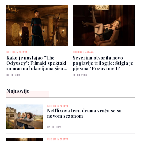
KULTURA & ZABAVA
KULTURA & ZABAVA
Kako je nastajao "The
Severina otvorila novo
Odyssey": Filmski spektakl
poglavlje trilogije: Stigla je
sniman na lokacijama širom
pjesma "Pozovi me ti"
svijeta
06. 08. 2026.
06. 08. 2026.
Najnovije
KULTURA & ZABAVA
Netflixova teen drama vraća se sa
novom sezonom
07. 08. 2026.
KULTURA & ZABAVA