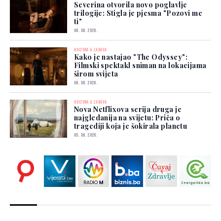
Severina otvorila novo poglavlje
trilogije: Stigla je pjesma "Pozovi me
ti"
06. 08. 2026.
KULTURA & ZABAVA
Kako je nastajao "The Odyssey":
Filmski spektakl sniman na lokacijama
širom svijeta
06. 08. 2026.
KULTURA & ZABAVA
Nova Netflixova serija druga je
najgledanija na svijetu: Priča o
tragediji koja je šokirala planetu
05. 08. 2026.