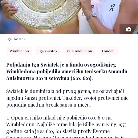
Iga Swiatek
Wimbledon
iga swiatek
kate middleton
London
Poljakinja Iga Swiatek je u finalu ovogodišnjeg
Wimbledona pobijedila američku teniserku Amandu
Anisimovu s 2:0 u setovima (6:0, 6:0).
Swiatek je dominirala od prvog gema, ne ostavljajući
nijednu šansu protivnici. Također, svojoj protivnici nije
ponudila nijednu break šansu u meču.
U Open eri niko nikad nije pobijedio 6:0, 6:0 na
Wimbledonu. Najbliže tome bila je Billie Jean King 1975.
godine kada je sa 6:0, 6:1 slavila protiv Evonne
Goolagong. No, ono što je porazno kod ovog meča je