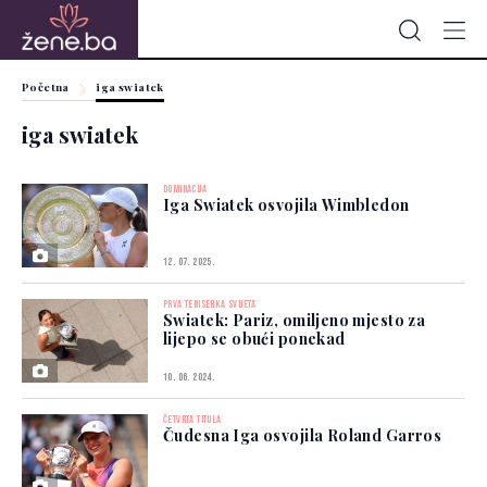
Početna
iga swiatek
iga swiatek
DOMINACIJA
Iga Swiatek osvojila Wimbledon
12. 07. 2025.
PRVA TENISERKA SVIJETA
Swiatek: Pariz, omiljeno mjesto za
lijepo se obući ponekad
10. 06. 2024.
ČETVRTA TITULA
Čudesna Iga osvojila Roland Garros