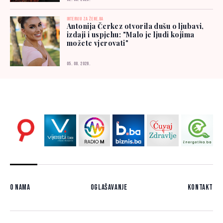
INTERVJU ZA ŽENE.BA
Antonija Čerkez otvorila dušu o ljubavi,
izdaji i uspjehu: "Malo je ljudi kojima
možete vjerovati"
05. 08. 2026.
O nama
Oglašavanje
Kontakt