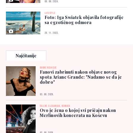
08. 06. 2024.
LIFESTYLE
Foto: Iga Swiatek objavila fotografije
sa egzotičnog odmora
20. 11. 2023.
Najčitanije
BURNE REAKCIJE
Fanovi zabrinuti nakon objave novog
spota Ariane Grande: "Nadamo se da je
dobro"
03. 08. 2026.
TALENT, ELEGANCIJA, OSMIJEH
Ovo je žena o kojoj svi pričaju nakon
Merlinovih koncerata na Koševu
02. 08. 2026.