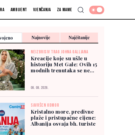
fra
Ambijent
Vjenčanja
Za mame
Najnovije
Najčitanije
vojeno
NEIZBRISIV TRAG JOHNA GALLIANA
Kreacije koje su ušle u
historiju Met Gale: Ovih 15
modnih trenutaka se ne
zaboravlja
06. 08. 2026.
SAVRŠEN ODMOR
Kristalno more, predivne
plaže i pristupačne cijene:
Albanija osvaja bh. turiste