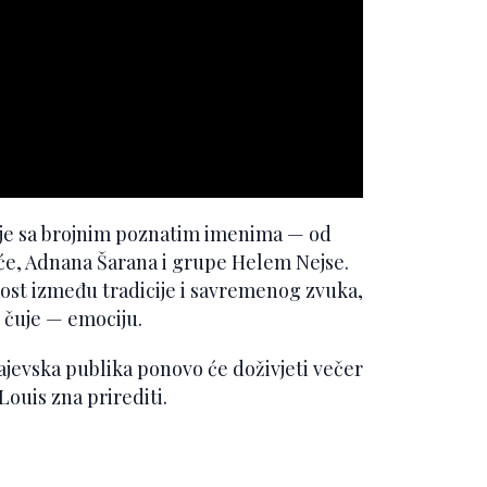
dnje sa brojnim poznatim imenima — od
eće, Adnana Šarana i grupe Helem Nejse.
ost između tradicije i savremenog zvuka,
 čuje — emociju.
jevska publika ponovo će doživjeti večer
uis zna prirediti.