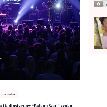
decembar
 i jedinstvenog “Balkan Soul” zvuka,