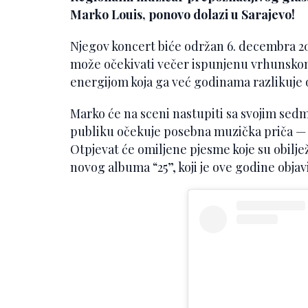
Marko Louis, ponovo dolazi u Sarajevo!
Njegov koncert biće održan 6. decembra 2
može očekivati večer ispunjenu vrhunsko
energijom koja ga već godinama razlikuje 
Marko će na sceni nastupiti sa svojim sed
publiku očekuje posebna muzička priča — s
Otpjevat će omiljene pjesme koje su obiljež
novog albuma “25”, koji je ove godine objav