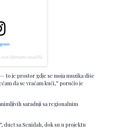
agram
Louis (@marko.louis25)
— to je prostor gdje se moja muzika diše
ećam da se vraćam kući,” poručio je
animljivih saradnji sa regionalnim
”, duet sa Senidah, dok su u projektu