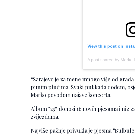
View this post on Inst
A post shared by Marko 
“Sarajevo je za mene mnogo više od grada 
punim plućima. Svaki put kada dođem, osj
Marko povodom najave koncerta.
Album “25” donosi 16 novih pjesama i niz z
zvijezdama.
Najviše pažnje privukla je pjesma “Bulbule