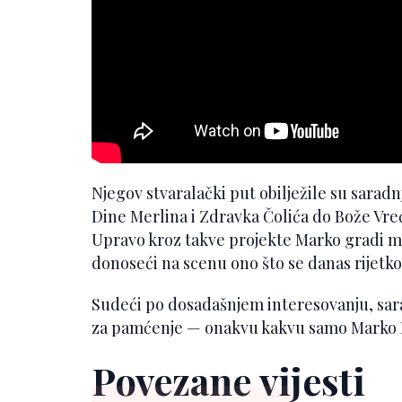
Njegov stvaralački put obilježile su sara
Dine Merlina i Zdravka Čolića do Bože Vr
Upravo kroz takve projekte Marko gradi m
donoseći na scenu ono što se danas rijetko
Sudeći po dosadašnjem interesovanju, sara
za pamćenje — onakvu kakvu samo Marko Lo
Povezane vijesti