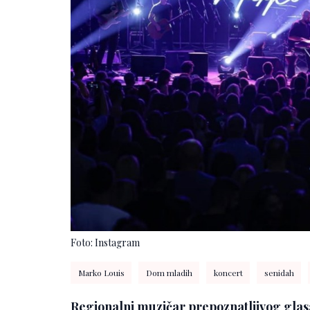
Foto: Instagram
Marko Louis
Dom mladih
koncert
senidah
Regionalni muzičar prepoznatljivog glasa