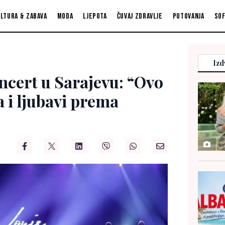
ltura & zabava
Moda
Ljepota
Čuvaj zdravlje
Putovanja
So
Izd
ncert u Sarajevu: “Ovo
a i ljubavi prema