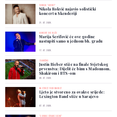
TURNEJA "SUSRET"
Nikola Rokvić najavio solistički
koncert u Skenderiji
21. 07. 2026.
KONCERT SVE BLIŽE
Marija Šerifović će ove godine
nastupiti samo u jednom bh. gradu
17. 07. 2026.
ZVANIČNO
Justin Bieber stiže na finale Svjetskog
prvenstva: Dijelit će binu s Madonnom,
Shakirom i BTS-om
09. 07. 2026.
NA STREET FOOD MARKET
Ljeto je stvoreno za ovakve srijede:
Lexington Band stiže u Sarajevo
07. 07. 2026.
"S DRUGE STRANE SCENE"