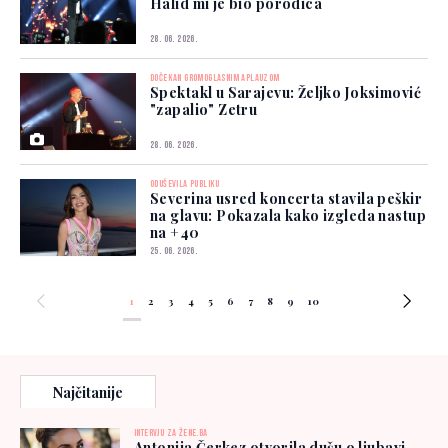
Halid mi je bio porodica
28. 06. 2026.
DOČEKAN GROMOGLASNIM APLAUZOM
Spektakl u Sarajevu: Željko Joksimović
"zapalio" Zetru
28. 06. 2026.
ODUŠEVILA PUBLIKU
Severina usred koncerta stavila peškir
na glavu: Pokazala kako izgleda nastup
na +40
25. 06. 2026.
1
2
3
4
5
6
7
8
9
10
Najčitanije
INTERVJU ZA ŽENE.BA
Antonija Čerkez otvorila dušu o ljubavi,