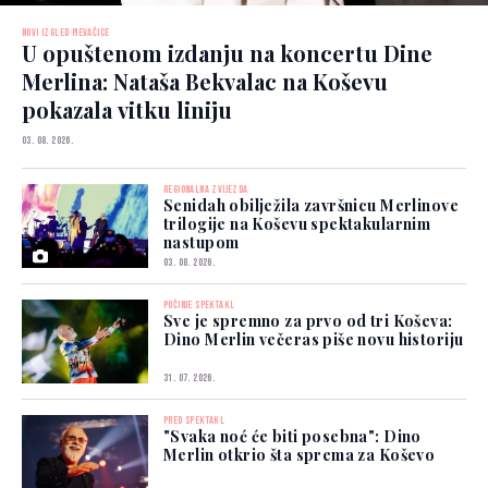
NOVI IZGLED PJEVAČICE
U opuštenom izdanju na koncertu Dine
Merlina: Nataša Bekvalac na Koševu
pokazala vitku liniju
03. 08. 2026.
REGIONALNA ZVIJEZDA
Senidah obilježila završnicu Merlinove
trilogije na Koševu spektakularnim
nastupom
03. 08. 2026.
POČINJE SPEKTAKL
Sve je spremno za prvo od tri Koševa:
Dino Merlin večeras piše novu historiju
31. 07. 2026.
PRED SPEKTAKL
"Svaka noć će biti posebna": Dino
Merlin otkrio šta sprema za Koševo