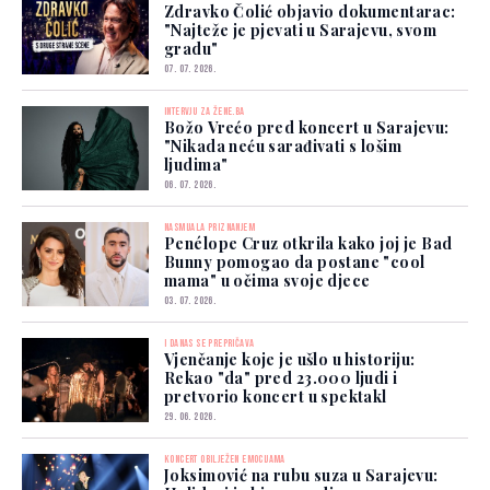
Zdravko Čolić objavio dokumentarac:
"Najteže je pjevati u Sarajevu, svom
gradu"
07. 07. 2026.
INTERVJU ZA ŽENE.BA
Božo Vrećo pred koncert u Sarajevu:
"Nikada neću sarađivati s lošim
ljudima"
06. 07. 2026.
NASMIJALA PRIZNANJEM
Penélope Cruz otkrila kako joj je Bad
Bunny pomogao da postane "cool
mama" u očima svoje djece
03. 07. 2026.
I DANAS SE PREPRIČAVA
Vjenčanje koje je ušlo u historiju:
Rekao "da" pred 23.000 ljudi i
pretvorio koncert u spektakl
29. 06. 2026.
KONCERT OBILJEŽEN EMOCIJAMA
Joksimović na rubu suza u Sarajevu: