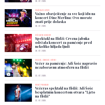
30. 07. 2026.
PROČITAJTE UPUTE
Važno obavještenje za sve koji idu na
koncert Dine Merlina: Ovo morate
znati prije dolaska
30. 07. 2026.
VIŠESATNI KONCERT
Spektakl na Ilidži: Crvena jabuka
održala koncert za pamćenje pred
nekoliko hiljada ljudi
30. 07. 2026.
OVACIJE, EMOCIJE I HITOVI
Večer za pamćenje: Adi Šoše napravio
nezaboravnu atmosferu na Ilidži
23. 07. 2026.
BOGAT PROGRAM
Večeras spektakl na Ilidži: Adi Šoše
besplatnim koncertom otvara "Ljeto
na Ilidži"
22. 07. 2026.