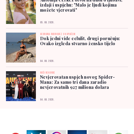
izdaji i uspjehu: "Malo je ljudi kojima
možete vjerovati"
05. 08. 2026.
GEORGINA RODRIGUEZ U KUPAĆEM
Dok jedni vide celulit, drugi poručuju:
Ovako izgleda stvarno žensko tijelo
04. 08. 2026.
RUŠI REKORDE
Nevjerovatan uspjeh novog Spider-
Mana: Za samo tri dana zaradio
nevjerovatnih 927 miliona dolara
04. 08. 2026.