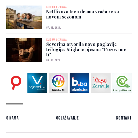
KULTURA & ZABAVA
Netflixova teen drama vraća se sa
novom sezonom
07. 08. 2026.
KULTURA & ZABAVA
Severina otvorila novo poglavlje
trilogije: Stigla je pjesma "Pozovi me
ti"
06. 08. 2026.
O nama
Oglašavanje
Kontakt