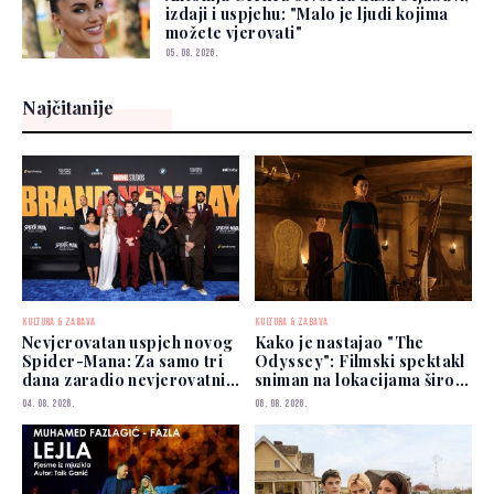
izdaji i uspjehu: "Malo je ljudi kojima
možete vjerovati"
05. 08. 2026.
Najčitanije
KULTURA & ZABAVA
KULTURA & ZABAVA
Nevjerovatan uspjeh novog
Kako je nastajao "The
Spider-Mana: Za samo tri
Odyssey": Filmski spektakl
dana zaradio nevjerovatnih
sniman na lokacijama širom
927 miliona dolara
svijeta
04. 08. 2026.
06. 08. 2026.