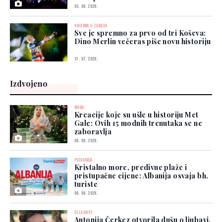
03. 08. 2026.
KULTURA & ZABAVA
Sve je spremno za prvo od tri Koševa:
Dino Merlin večeras piše novu historiju
31. 07. 2026.
Izdvojeno
MODA
Kreacije koje su ušle u historiju Met
Gale: Ovih 15 modnih trenutaka se ne
zaboravlja
06. 08. 2026.
PUTOVANJA
Kristalno more, predivne plaže i
pristupačne cijene: Albanija osvaja bh.
turiste
06. 08. 2026.
CELEBRITY
Antonija Čerkez otvorila dušu o ljubavi,