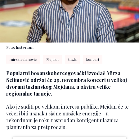
Foto: Instagram
mirza selimovic
Mejdan
tuzla
koncert
Popularni bosanskohercegovački izvođač Mirza
Selimović održat će 29. novembra koncert u velikoj
dvorani tuzlanskog Mejdana, u okviru velike
regionalne turneje.
Ako je suditi po velikom interesu publike, Mejdan će te
večeri biti u znaku sjajne muzičke energije - u
rekordnom je roku rasprodan kontigent ulaznica
planiranih za pretprodaju.