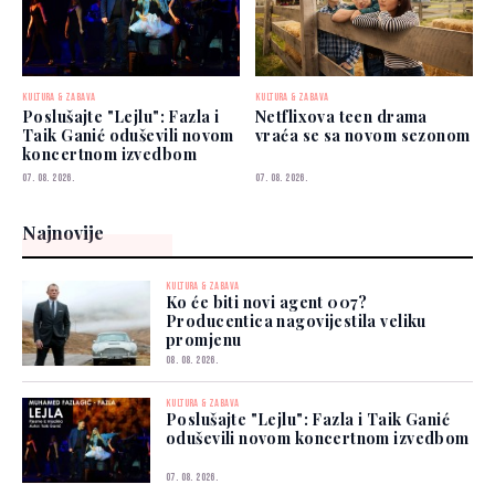
KULTURA & ZABAVA
KULTURA & ZABAVA
Poslušajte "Lejlu": Fazla i
Netflixova teen drama
Taik Ganić oduševili novom
vraća se sa novom sezonom
koncertnom izvedbom
07. 08. 2026.
07. 08. 2026.
Najnovije
KULTURA & ZABAVA
Ko će biti novi agent 007?
Producentica nagovijestila veliku
promjenu
08. 08. 2026.
KULTURA & ZABAVA
Poslušajte "Lejlu": Fazla i Taik Ganić
oduševili novom koncertnom izvedbom
07. 08. 2026.