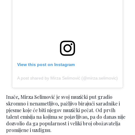
View this post on Instagram
A post shared by Mirza Selimović (@mirza.selimovic)
Inače, Mirza Selimović je svoj muzički put gradio
skromno i nenametljivo, pažljivo birajući saradnike i
pjesme koje će biti njegov muzički pečat. Od prvih
talent emisija na kojima se pojavljivao, pa do danas nije
dozvolio da ga popularnost i veliki broj obožavatelja
promijene i uzdignu.