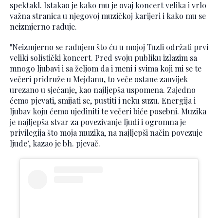
spektakl. Istakao je kako mu je ovaj koncert velika i vrlo
važna stranica u njegovoj muzičkoj karijeri i kako mu se
neizmjerno raduje.
"Neizmjerno se radujem što ću u mojoj Tuzli održati prvi
veliki solistički koncert. Pred svoju publiku izlazim sa
mnogo ljubavi i sa željom da i meni i svima koji mi se te
večeri pridruže u Mejdanu, to veče ostane zauvijek
urezano u sjećanje, kao najljepša uspomena. Zajedno
ćemo pjevati, smijati se, pustiti i neku suzu. Energija i
ljubav koju ćemo ujediniti te večeri biće posebni. Muzika
je najljepša stvar za povezivanje ljudi i ogromna je
privilegija što moja muzika, na najljepši način povezuje
ljude", kazao je bh. pjevač.