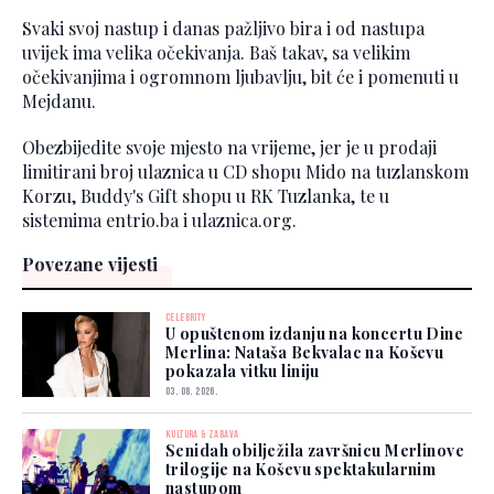
Svaki svoj nastup i danas pažljivo bira i od nastupa
uvijek ima velika očekivanja. Baš takav, sa velikim
očekivanjima i ogromnom ljubavlju, bit će i pomenuti u
Mejdanu.
Obezbijedite svoje mjesto na vrijeme, jer je u prodaji
limitirani broj ulaznica u CD shopu Mido na tuzlanskom
Korzu, Buddy's Gift shopu u RK Tuzlanka, te u
sistemima entrio.ba i ulaznica.org.
Povezane vijesti
CELEBRITY
U opuštenom izdanju na koncertu Dine
Merlina: Nataša Bekvalac na Koševu
pokazala vitku liniju
03. 08. 2026.
KULTURA & ZABAVA
Senidah obilježila završnicu Merlinove
trilogije na Koševu spektakularnim
nastupom