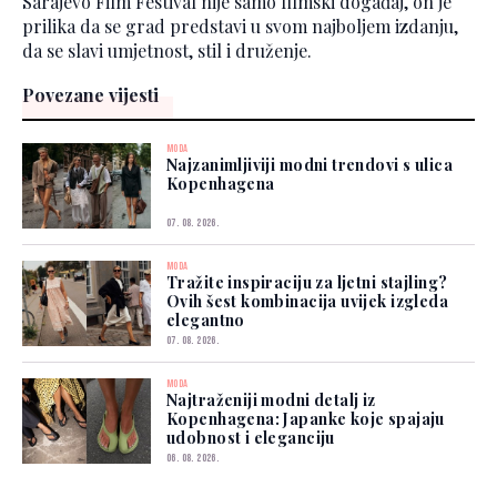
Sarajevo Film Festival nije samo filmski događaj, on je
prilika da se grad predstavi u svom najboljem izdanju,
da se slavi umjetnost, stil i druženje.
Povezane vijesti
MODA
Najzanimljiviji modni trendovi s ulica
Kopenhagena
07. 08. 2026.
MODA
Tražite inspiraciju za ljetni stajling?
Ovih šest kombinacija uvijek izgleda
elegantno
07. 08. 2026.
MODA
Najtraženiji modni detalj iz
Kopenhagena: Japanke koje spajaju
udobnost i eleganciju
06. 08. 2026.