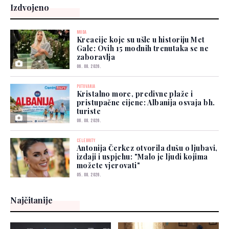
Izdvojeno
MODA
Kreacije koje su ušle u historiju Met
Gale: Ovih 15 modnih trenutaka se ne
zaboravlja
06. 08. 2026.
PUTOVANJA
Kristalno more, predivne plaže i
pristupačne cijene: Albanija osvaja bh.
turiste
06. 08. 2026.
CELEBRITY
Antonija Čerkez otvorila dušu o ljubavi,
izdaji i uspjehu: "Malo je ljudi kojima
možete vjerovati"
05. 08. 2026.
Najčitanije