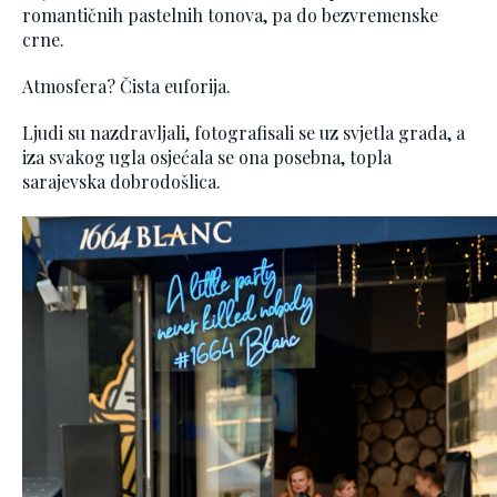
romantičnih pastelnih tonova, pa do bezvremenske
crne.
Atmosfera? Čista euforija.
Ljudi su nazdravljali, fotografisali se uz svjetla grada, a
iza svakog ugla osjećala se ona posebna, topla
sarajevska dobrodošlica.