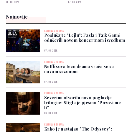
svijeta
06. 08. 2026.
07. 08. 2026.
Najnovije
KULTURA & ZABAVA
Poslušajte "Lejlu": Fazla i Taik Ganić
oduševili novom koncertnom izvedbom
07. 08. 2026.
KULTURA & ZABAVA
Netflixova teen drama vraća se sa
novom sezonom
07. 08. 2026.
KULTURA & ZABAVA
Severina otvorila novo poglavlje
trilogije: Stigla je pjesma "Pozovi me
ti"
06. 08. 2026.
KULTURA & ZABAVA
Kako je nastajao "The Odyssey":