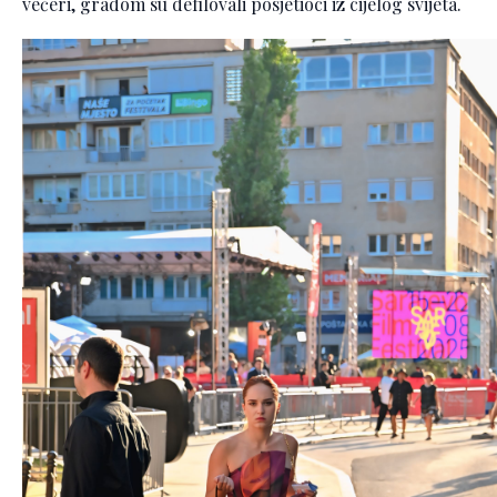
večeri, gradom su defilovali posjetioci iz cijelog svijeta.