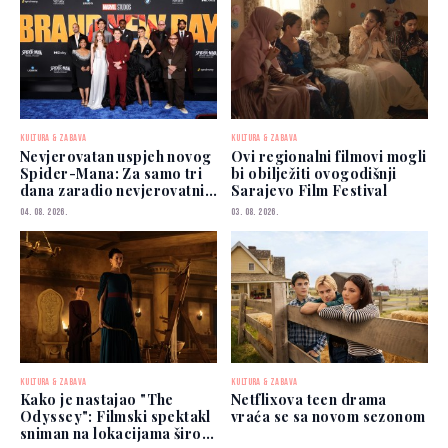
KULTURA & ZABAVA
KULTURA & ZABAVA
Nevjerovatan uspjeh novog
Ovi regionalni filmovi mogli
Spider-Mana: Za samo tri
bi obilježiti ovogodišnji
dana zaradio nevjerovatnih
Sarajevo Film Festival
927 miliona dolara
04. 08. 2026.
03. 08. 2026.
KULTURA & ZABAVA
KULTURA & ZABAVA
Kako je nastajao "The
Netflixova teen drama
Odyssey": Filmski spektakl
vraća se sa novom sezonom
sniman na lokacijama širom