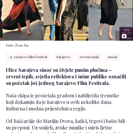
Foto: Žene.ba
31. sarajevo film festival
Sarajevo
crveni tepih
moda
Ulice Sarajeva sinoć su živjele punim plućima –
crveni tepih, svjetla reflektora i šušur publike označili
su početak još jednog Sarajevo Film Festivala.
Naša ekipa je prošetala gradom i zabilježila trenutke
koji dokazuju da je Sarajevo u ovih nekoliko dana
kulturna i modna prijestolnica regije.
Od Baščaršije do Marijin Dvora, kafići, trgovi i bašte bili
su prepuni. Uz smijeh, zvuke muzike i miris ljetne