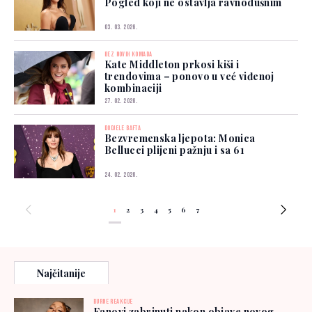
Pogled koji ne ostavlja ravnodušnim
03. 03. 2026.
BEZ NOVIH KOMADA
Kate Middleton prkosi kiši i
trendovima – ponovo u već viđenoj
kombinaciji
27. 02. 2026.
DODJELE BAFTA
Bezvremenska ljepota: Monica
Bellucci plijeni pažnju i sa 61
24. 02. 2026.
1
2
3
4
5
6
7
Najčitanije
BURNE REAKCIJE
Fanovi zabrinuti nakon objave novog