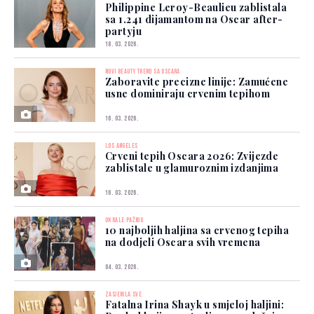
Philippine Leroy-Beaulieu zablistala
sa 1.241 dijamantom na Oscar after-
partyju
18. 03. 2026.
NOVI BEAUTY TREND SA OSCARA
Zaboravite precizne linije: Zamućene
usne dominiraju crvenim tepihom
16. 03. 2026.
LOS ANGELES
Crveni tepih Oscara 2026: Zvijezde
zablistale u glamuroznim izdanjima
16. 03. 2026.
UKRALE PAŽNJU
10 najboljih haljina sa crvenog tepiha
na dodjeli Oscara svih vremena
04. 03. 2026.
ZASJENILA SVE
Fatalna Irina Shayk u smjeloj haljini: