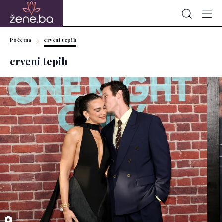
Početna
crveni tepih
crveni tepih