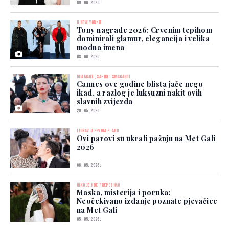
09. 06. 2026.
U NEW YORKU
Tony nagrade 2026: Crvenim tepihom
dominirali glamur, elegancija i velika
modna imena
08. 06. 2026.
DIJAMANTI, SAFIRI I SMARAGDI
Cannes ove godine blista jače nego
ikad, a razlog je luksuzni nakit ovih
slavnih zvijezda
20. 05. 2026.
LJUBAV U PRVOM PLANU
Ovi parovi su ukrali pažnju na Met Gali
2026
06. 05. 2026.
NIKO JE NIJE PREPOZNAO
Maska, misterija i poruka:
Neočekivano izdanje poznate pjevačice
na Met Gali
05. 05. 2026.