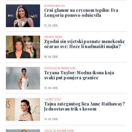
BESPRIJEKORAN STIL
Crni glamur na crvenom tepihu: Eva
Longoria ponovo oduševila
21. 04. 2026.
PRIVUKAO PAŽNJU
Zgodni sin svjetski poznate manekenke
očarao sve: Hoće li nadmašiti majku?
05. 04. 2026.
UPEČATLJIVA NA MODNOJ SCENI
Teyana Taylor: Modna ikona koja
svaki put pomjera granice
19. 03. 2026.
“LIFTING” EFEKT
Tajna zategnutog lica Anne Hathaway?
Jednostavan trik s kosom
19. 03. 2026.
LUKSUZ NA CRVENOM TEPIHU