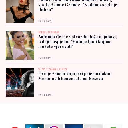
spota Ariane Grande: "Nadamo se da je
dobro"
03. 08. 2026.
INTERVJU ZA ŽENE.BA
Antonija Čerkez otvorila dušu o ljubavi,
izdaji i uspjehu: "Malo je ljudi kojima
možete vjerovati"
05. 08. 2026.
TALENT, ELEGANCIJA, OSMIJEH
Ovo je žena o kojoj svi pričaju nakon
Merlinovih koncerata na Koševu
02. 08. 2026.