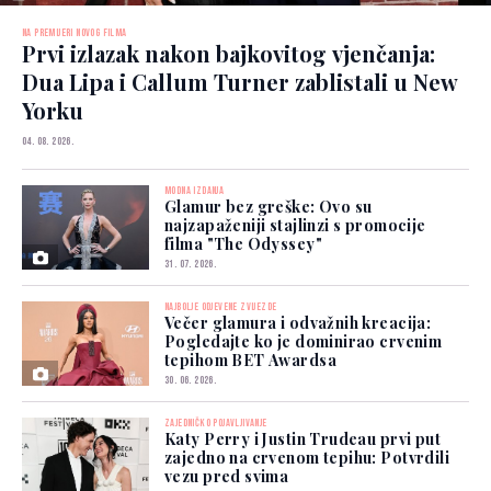
NA PREMIJERI NOVOG FILMA
Prvi izlazak nakon bajkovitog vjenčanja:
Dua Lipa i Callum Turner zablistali u New
Yorku
04. 08. 2026.
MODNA IZDANJA
Glamur bez greške: Ovo su
najzapaženiji stajlinzi s promocije
filma "The Odyssey"
31. 07. 2026.
NAJBOLJE ODJEVENE ZVIJEZDE
Večer glamura i odvažnih kreacija:
Pogledajte ko je dominirao crvenim
tepihom BET Awardsa
30. 06. 2026.
ZAJEDNIČKO POJAVLJIVANJE
Katy Perry i Justin Trudeau prvi put
zajedno na crvenom tepihu: Potvrdili
vezu pred svima