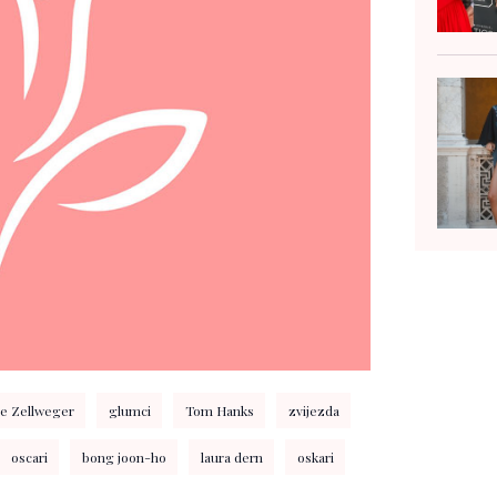
e Zellweger
glumci
Tom Hanks
zvijezda
oscari
bong joon-ho
laura dern
oskari