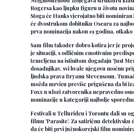
Neighbourhood'
izbjegava strukturu klas
Rogersa kao ljupku figuru u životu novinar
Stoga će Hanks vjerojatno biti nominiran
će dvostrukom dobitniku Oscara za najbol
prva nominacija nakon 19 godina, otkako 
Sam film također dobro kotira jer je proj
je situaciji, s odličnim emotivnim predi
temeljena na istinitom događaju
'Just Me
dosadnjikav, svi hvale njegovu moćnu pripo
ljudska prava Bryanu Stevensonu. Tuma
možda mrvicu previše prigušena da bi iz
Foxx
u ulozi zatvorenika nepravedno osu
nominacije u kategoriji najbolje sporedn
Festivali u Tellurideu i Torontu dali su 
filmu
'Parasite'
. Za satiričnu detektivsk
da će biti prvi južnokorejski film nominir