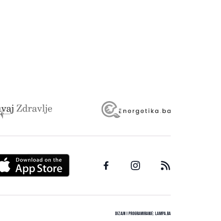
Dizajn i programiranje:
Lampa.ba