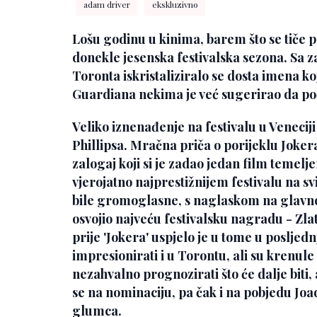
adam driver
ekskluzivno
Lošu godinu u kinima, barem što se tiče p
donekle jesenska festivalska sezona. Sa z
Toronta iskristaliziralo se dosta imena k
Guardiana nekima je već sugerirao da po
Veliko iznenađenje na festivalu u Veneciji
Phillipsa. Mračna priča o porijeklu Joker
zalogaj koji si je zadao jedan film temelj
vjerojatno najprestižnijem festivalu na svi
bile gromoglasne, s naglaskom na glavno
osvojio najveću festivalsku nagradu - Zl
prije
'Jokera'
uspjelo je u tome u posljedn
impresionirati i u Torontu, ali su krenule 
nezahvalno prognozirati što će dalje biti, a
se na nominaciju, pa čak i na pobjedu
Joa
glumca.