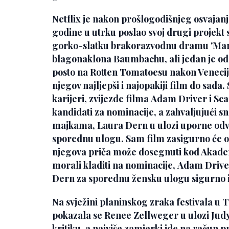
Netflix je nakon prošlogodišnjeg osvajan
godine u utrku poslao svoj drugi projekt
gorko-slatku brakorazvodnu dramu
'Mar
blagonaklona Baumbachu, ali jedan je od r
posto na Rotten Tomatoesu nakon Venecije i
njegov najljepši i najopakiji film do sada
karijeri, zvijezde filma
Adam Driver
i
Sca
kandidati za nominacije, a zahvaljujući 
majkama,
Laura Dern
u ulozi uporne odv
sporednu ulogu. Sam film zasigurno će osvo
njegova priča može dosegnuti kod Akade
morali kladiti na nominacije,
Adam Drive
Dern
za sporednu žensku ulogu sigurno i
Na svježini planinskog zraka festivala u 
pokazala se
Renee Zellweger
u ulozi Jud
kritiku, a najviše zamjerki ide na račun 