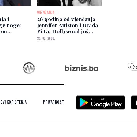
VJENČANJA
ja i
26 godina od vjenčanja
ge noge:
Jennifer Aniston i Brada
ron
Pitta: Hollywood još
odnim
pamti taj spektakl
30. 07. 2026.
ovi korištenja
Privatnost