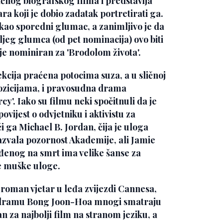
ičnog biografskog filma i predstavlja
a koji je dobio zadatak portretirati ga.
 kao sporedni glumac, a zanimljivo je da
jeg glumca (od pet nominacija) ovo biti
je nominiran za 'Brodolom života'.
ekcija praćena potocima suza, a u sličnoj
spozicijama, i pravosudna drama
rcy'
. Iako su filmu neki spočitnuli da je
vijest o odvjetniku i aktivistu za
či ga
Michael B. Jordan,
čija je uloga
azvala pozornost Akademije, ali
Jamie
đenog na smrt ima velike šanse za
e muške uloge.
ogroman vjetar u leđa zvijezdi Cannesa,
u dramu
Bong Joon-Hoa
mnogi smatraju
an za najbolji film na stranom jeziku, a