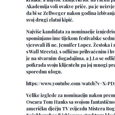
Akademija voli ovakve priče, pa je neizvje
da bi se Zellweger nakon godina izbivanja
svoj drugi zlatni kipić.
Najviše kandidata za nominacije iznjedrio 
spominjano ime tijekom festivalske sedmi
vjerovali ili ne,
Jennifer Lopez
. Žestoka 
s Wall Streeta), s odlično prihvaćenim i 
je na stvarnim događajima, a J.Lo se odlič
potkrada svoju klijentelu pa joj mnogi pr
sporednu ulogu.
https://www.youtube.com/watch?v=X-PD
Velike izglede za nominaciju nakon premi
Oscara
Tom Hanks
sa svojom fantastičn
američku dječju TV zvijezdu Mistera Ro