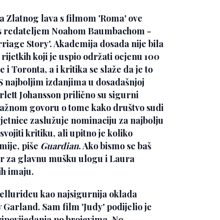
ja Zlatnog lava s filmom 'Roma' ove
 s redateljem
Noahom Baumbachom
-
riage Story'
. Akademija dosada nije bila
ijetkih koji je uspio održati ocjenu 100
 Toronta, a i kritika se slaže da je to
. S najboljim izdanjima u dosadašnjoj
rlett Johansson
prilično su sigurni
snažnom govoru o tome kako društvo sudi
jetnice zaslužuje nominaciju za najbolju
jiti kritiku, ali upitno je koliko
mije, piše
Guardian
. Ako bismo se baš
r
za glavnu mušku ulogu i
Laura
h imaju.
Tellurideu kao najsigurnija oklada
y Garland. Sam film
'Judy'
podijelio je
pripovijedanja po brojevima. No