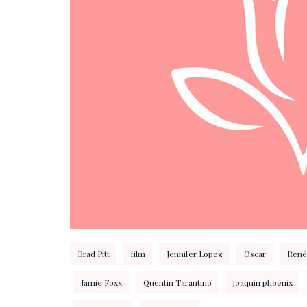
Brad Pitt
film
Jennifer Lopez
Oscar
René
Jamie Foxx
Quentin Tarantino
joaquin phoenix