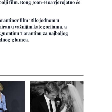
ajbolji film. Bong Joon-Hoa vjerojatno će
arantinov film
'Bilo jednom u
iniran u važnijim kategorijama, a
Quentinu Tarantinu
za najboljeg
ednog glumca.