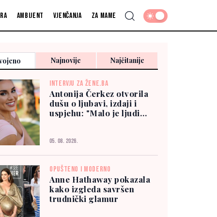
fra
Ambijent
Vjenčanja
Za mame
Najnovije
Najčitanije
vojeno
INTERVJU ZA ŽENE.BA
Antonija Čerkez otvorila
dušu o ljubavi, izdaji i
uspjehu: "Malo je ljudi
kojima možete vjerovati"
05. 08. 2026.
OPUŠTENO I MODERNO
Anne Hathaway pokazala
kako izgleda savršen
trudnički glamur