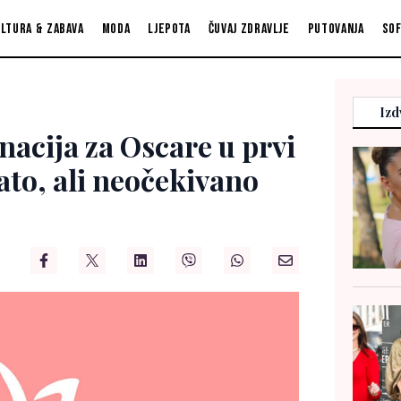
ltura & zabava
Moda
Ljepota
Čuvaj zdravlje
Putovanja
So
Izd
acija za Oscare u prvi
ato, ali neočekivano