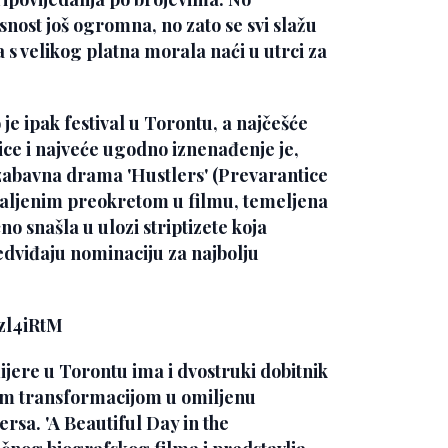
snost još ogromna, no zato se svi slažu
 s velikog platna morala naći u utrci za
je ipak festival u Torontu, a najčešće
ce i najveće ugodno iznenađenje je,
i zabavna drama
'Hustlers' (
Prevarantice
hvaljenim preokretom u filmu, temeljena
no snašla u ulozi striptizete koja
edviđaju nominaciju za najbolju
zl4iRtM
jere u Torontu ima i dvostruki dobitnik
om transformacijom u omiljenu
gersa.
'A Beautiful Day in the