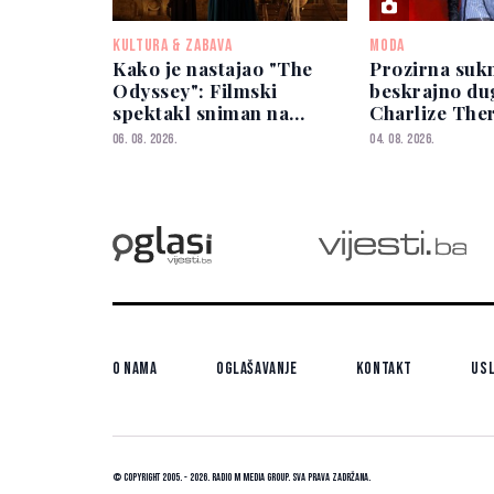
KULTURA & ZABAVA
MODA
Kako je nastajao "The
Prozirna sukn
Odyssey": Filmski
beskrajno du
spektakl sniman na
Charlize The
lokacijama širom svijeta
iznenadila m
06. 08. 2026.
04. 08. 2026.
izborom
O nama
Oglašavanje
Kontakt
Usl
© Copyright 2005. - 2026. Radio M Media Group.
Sva prava zadržana.