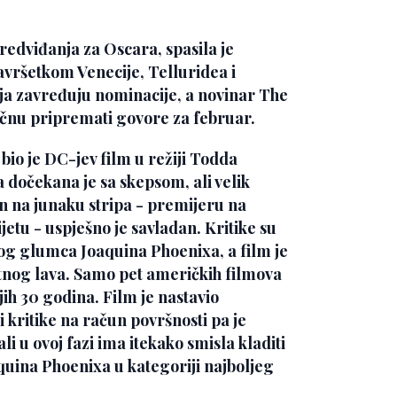
redviđanja za Oscara, spasila je
avršetkom Venecije, Telluridea i
oja zavređuju nominacije, a novinar The
čnu pripremati govore za februar.
 bio je DC-jev film u režiji Todda
a dočekana je sa skepsom, ali velik
en na junaku stripa - premijeru na
jetu - uspješno je savladan. Kritike su
g glumca Joaquina Phoenixa, a film je
atnog lava. Samo pet američkih filmova
jih 30 godina. Film je nastavio
i kritike na račun površnosti pa je
li u ovoj fazi ima itekako smisla kladiti
quina Phoenixa
u kategoriji najboljeg