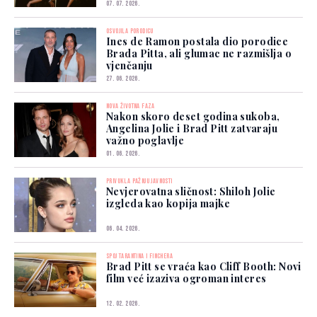
07. 07. 2026.
OSVOJILA PORODICU
Ines de Ramon postala dio porodice
Brada Pitta, ali glumac ne razmišlja o
vjenčanju
27. 06. 2026.
NOVA ŽIVOTNA FAZA
Nakon skoro deset godina sukoba,
Angelina Jolie i Brad Pitt zatvaraju
važno poglavlje
01. 06. 2026.
PRIVUKLA PAŽNJU JAVNOSTI
Nevjerovatna sličnost: Shiloh Jolie
izgleda kao kopija majke
06. 04. 2026.
SPOJ TARANTINA I FINCHERA
Brad Pitt se vraća kao Cliff Booth: Novi
film već izaziva ogroman interes
12. 02. 2026.