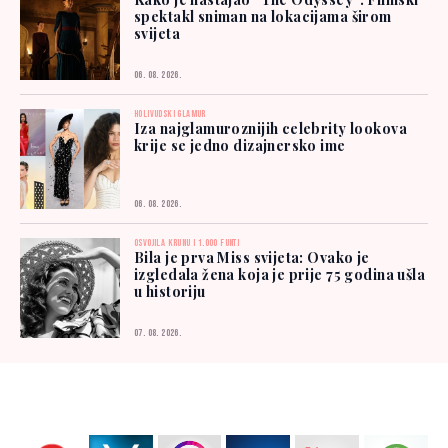
spektakl sniman na lokacijama širom
svijeta
06. 08. 2026.
HOLIVUDSKI GLAMUR
Iza najglamuroznijih celebrity lookova
krije se jedno dizajnersko ime
06. 08. 2026.
OSVOJILA KRUNU I 1.000 FUNTI
Bila je prva Miss svijeta: Ovako je
izgledala žena koja je prije 75 godina ušla
u historiju
07. 08. 2026.