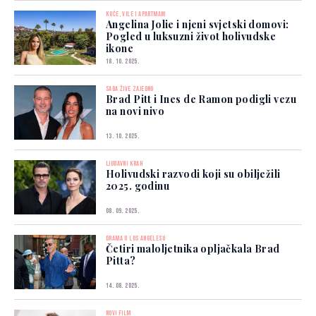
KUĆE, VILE I APARTMANI
Angelina Jolie i njeni svjetski domovi:
Pogled u luksuzni život holivudske
ikone
18. 10. 2025.
SADA ŽIVE ZAJEDNO
Brad Pitt i Ines de Ramon podigli vezu
na novi nivo
13. 10. 2025.
LJUBAVNI KRAH
Holivudski razvodi koji su obilježili
2025. godinu
08. 09. 2025.
DRAMA U LOS ANGELESU
Četiri maloljetnika opljačkala Brad
Pitta?
14. 08. 2025.
NOVI FILM