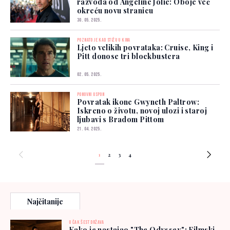
razvoda od Angeline Jolie: Oboje već
okreću novu stranicu
30. 05. 2025.
POZNATO JE KAD STIŽU U KINA
Ljeto velikih povrataka: Cruise, King i
Pitt donose tri blockbustera
02. 05. 2025.
PONOVNI USPON
Povratak ikone Gwyneth Paltrow:
Iskreno o životu, novoj ulozi i staroj
ljubavi s Bradom Pittom
21. 04. 2025.
1
2
3
4
Najčitanije
U ČAK ŠEST DRŽAVA
Kako je nastajao "The Odyssey": Filmski