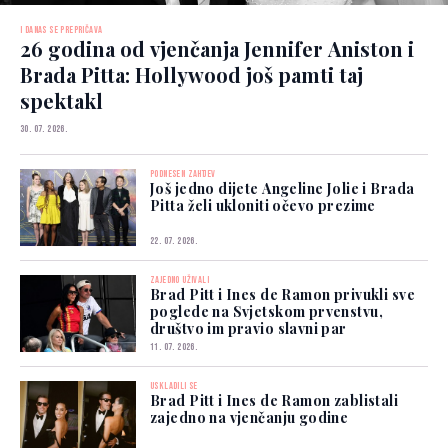
I DANAS SE PREPRIČAVA
26 godina od vjenčanja Jennifer Aniston i
Brada Pitta: Hollywood još pamti taj
spektakl
30. 07. 2026.
PODNESEN ZAHTJEV
Još jedno dijete Angeline Jolie i Brada
Pitta želi ukloniti očevo prezime
22. 07. 2026.
ZAJEDNO UŽIVALI
Brad Pitt i Ines de Ramon privukli sve
poglede na Svjetskom prvenstvu,
društvo im pravio slavni par
11. 07. 2026.
USKLADILI SE
Brad Pitt i Ines de Ramon zablistali
zajedno na vjenčanju godine