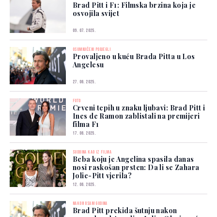
Brad Pitt i F1: Filmska brzina koja je
osvojila svijet
09. 07. 2025.
OSUMNJIČENI POBJEGLI
Provaljeno u kuću Brada Pitta u Los
Angelesu
27. 06. 2025.
FOTO
Crveni tepih u znaku ljubavi: Brad Pitt i
Ines de Ramon zablistali na premijeri
filma F1
17. 06. 2025.
SUDBINA KAO IZ FILMA
Beba koju je Angelina spasila danas
nosi raskošan prsten: Da li se Zahara
Jolie-Pitt vjerila?
12. 06. 2025.
NAKON OSAM GODINA
Brad Pitt prekida šutnju nakon