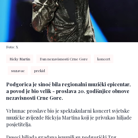
Foto: X
Ricky Martin
Dan nezavisnosti Crne Gore
koncert
suzavac
prekid
Podgorica je sinoć bila regionalni muzički epicentar,
a povod je bio velik - proslava 20. godišnjice obnove
nezavisnosti Crne Gore.
Vrhunac proslave bio je spektakularni koncert svjetske
muzičke zvijezde Rickyja Martina koji je privukao hiljade
posjetitelja.
Deseci hiljada građana ispunili su podgorički Trg