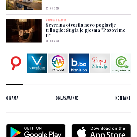
07. 08. 2026.
KULTURA & ZABAVA
Severina otvorila novo poglavlje
trilogije: Stigla je pjesma "Pozovi me
ti"
06. 08. 2026.
O nama
Oglašavanje
Kontakt