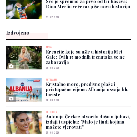
Sve je spremno za prvo od tri Koševa:
Dino Merlin večeras piše novu historiju
31. 07. 2026.
Izdvojeno
MODA
Kreacije koje su ušle u historiju Met
Gale: Ovih 15 modnih trenutaka se ne
zaboravlja
06. 08. 2026.
PUTOVANJA
Kristalno more, predivne plaže i
pristupačne cijene: Albanija osvaja bh.
turiste
06. 08. 2026.
CELEBRITY
Antonija Čerkez otvorila dušu o ljubavi,
izdaji i uspjehu: "Malo je ljudi kojima
možete vjerovati"
05. 08. 2026.