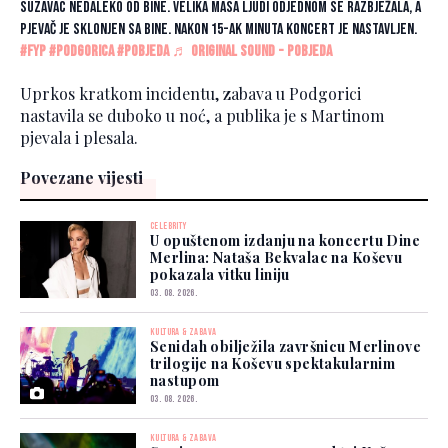
suzavac nedaleko od bine. Velika masa ljudi odjednom se razbježala, a
pjevač je sklonjen sa bine. Nakon 15-ak minuta koncert je nastavljen.
#fyp
#podgorica
#pobjeda
♬ original sound - Pobjeda
Uprkos kratkom incidentu, zabava u Podgorici
nastavila se duboko u noć, a publika je s Martinom
pjevala i plesala.
Povezane vijesti
CELEBRITY
U opuštenom izdanju na koncertu Dine
Merlina: Nataša Bekvalac na Koševu
pokazala vitku liniju
03. 08. 2026.
KULTURA & ZABAVA
Senidah obilježila završnicu Merlinove
trilogije na Koševu spektakularnim
nastupom
03. 08. 2026.
KULTURA & ZABAVA