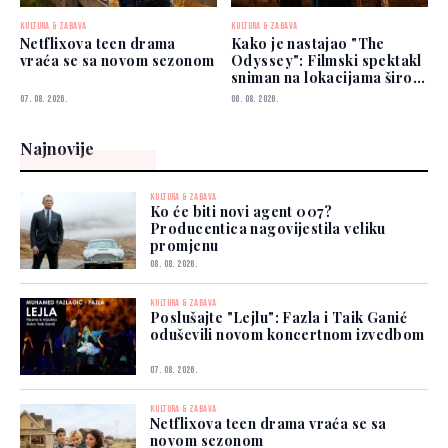
KULTURA & ZABAVA
KULTURA & ZABAVA
Netflixova teen drama
Kako je nastajao "The
vraća se sa novom sezonom
Odyssey": Filmski spektakl
sniman na lokacijama širom
svijeta
07. 08. 2026.
06. 08. 2026.
Najnovije
KULTURA & ZABAVA
Ko će biti novi agent 007?
Producentica nagovijestila veliku
promjenu
08. 08. 2026.
KULTURA & ZABAVA
Poslušajte "Lejlu": Fazla i Taik Ganić
oduševili novom koncertnom izvedbom
07. 08. 2026.
KULTURA & ZABAVA
Netflixova teen drama vraća se sa
novom sezonom