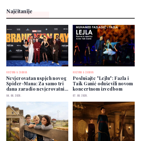
Najčitanije
KULTURA & ZABAVA
KULTURA & ZABAVA
Nevjerovatan uspjeh novog
Poslušajte "Lejlu": Fazla i
Spider-Mana: Za samo tri
Taik Ganić oduševili novom
dana zaradio nevjerovatnih
koncertnom izvedbom
927 miliona dolara
04. 08. 2026.
07. 08. 2026.