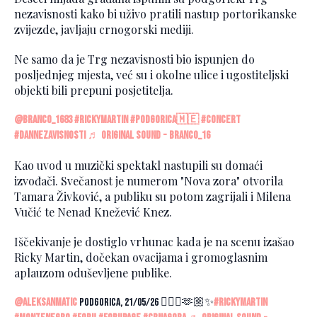
nezavisnosti kako bi uživo pratili nastup portorikanske
zvijezde, javljaju crnogorski mediji.
Ne samo da je Trg nezavisnosti bio ispunjen do
posljednjeg mjesta, već su i okolne ulice i ugostiteljski
objekti bili prepuni posjetitelja.
@branco_1683
#rickymartin
#podgorica🇲🇪
#concert
#dannezavisnosti
♬ original sound - Branco_16
Kao uvod u muzički spektakl nastupili su domaći
izvođači. Svečanost je numerom "Nova zora" otvorila
Tamara Živković, a publiku su potom zagrijali i Milena
Vučić te Nenad Knežević Knez.
Iščekivanje je dostiglo vrhunac kada je na scenu izašao
Ricky Martin, dočekan ovacijama i gromoglasnim
aplauzom oduševljene publike.
@aleksanmatic
Podgorica, 21/05/26 🧜🏼‍♂️🫶🏼✨
#rickymartin