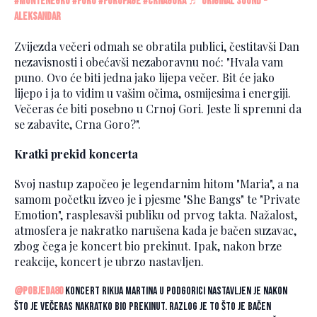
#montenegro
#foru
#forupage
#crnagora
♬ original sound -
Aleksandar
Zvijezda večeri odmah se obratila publici, čestitavši Dan
nezavisnosti i obećavši nezaboravnu noć: "Hvala vam
puno. Ovo će biti jedna jako lijepa večer. Bit će jako
lijepo i ja to vidim u vašim očima, osmijesima i energiji.
Večeras će biti posebno u Crnoj Gori. Jeste li spremni da
se zabavite, Crna Goro?".
Kratki prekid koncerta
Svoj nastup započeo je legendarnim hitom "Maria", a na
samom početku izveo je i pjesme "She Bangs" te "Private
Emotion", rasplesavši publiku od prvog takta. Nažalost,
atmosfera je nakratko narušena kada je bačen suzavac,
zbog čega je koncert bio prekinut. Ipak, nakon brze
reakcije, koncert je ubrzo nastavljen.
@pobjeda80
Koncert Rikija Martina u Podgorici nastavljen je nakon
što je večeras nakratko bio prekinut. Razlog je to što je bačen