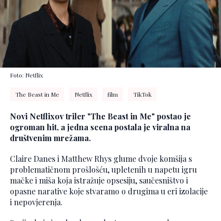
Foto: Netflix
The Beast in Me
Netflix
film
TikTok
Novi Netflixov triler "The Beast in Me" postao je
ogroman hit, a jedna scena postala je viralna na
društvenim mrežama.
Claire Danes i Matthew Rhys glume dvoje komšija s
problematičnom prošlošću, upletenih u napetu igru
mačke i miša koja istražuje opsesiju, saučesništvo i
opasne narative koje stvaramo o drugima u eri izolacije
i nepovjerenja.