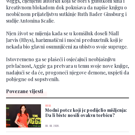
Wiggs, cijenjenu autorku koja se bori s gubitkom sina i
kreativnom blokadom dok pokušava da napiše knjigu o
neobičnom prijateljstvu sutkinje Ruth Bader Ginsburg i
sudije Antonina Scalie.
Njen život se mijenja kada se u komšiluk doseli Niall
Jarvis (Rhys), harizmatični i moćni preduzetnik koji je
nekada bio glavni osumnjičeni za ubistvo svoje supruge.
Istovremeno ga se plašeći i osjećajući neobjašnjivu
privlačnost, Aggie ga pretvara u temu svoje nove knjige,
nadajući se da će, progoneći njegove demone, uspjeti da
pobjegne od sopstvenih.
Povezane vijesti
MODA
Modni potez koji je podijelio mišljenja:
Da li biste nosili ovakvu torbicu?
08. 08. 2026.