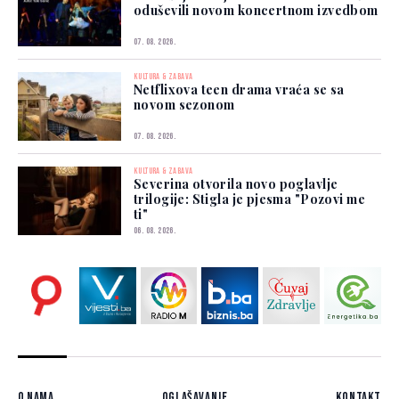
oduševili novom koncertnom izvedbom
07. 08. 2026.
KULTURA & ZABAVA
Netflixova teen drama vraća se sa
novom sezonom
07. 08. 2026.
KULTURA & ZABAVA
Severina otvorila novo poglavlje
trilogije: Stigla je pjesma "Pozovi me
ti"
06. 08. 2026.
O nama
Oglašavanje
Kontakt