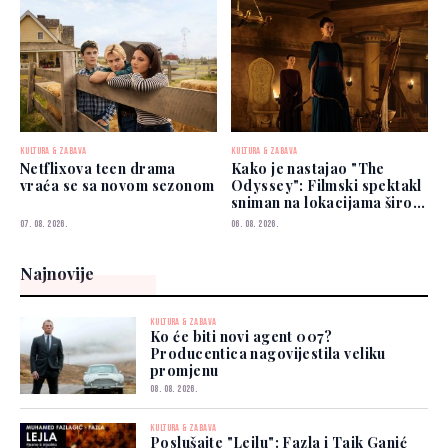
KULTURA & ZABAVA
KULTURA & ZABAVA
Netflixova teen drama
Kako je nastajao "The
vraća se sa novom sezonom
Odyssey": Filmski spektakl
sniman na lokacijama širom
svijeta
07. 08. 2026.
06. 08. 2026.
Najnovije
KULTURA & ZABAVA
Ko će biti novi agent 007?
Producentica nagovijestila veliku
promjenu
08. 08. 2026.
KULTURA & ZABAVA
Poslušajte "Lejlu": Fazla i Taik Ganić