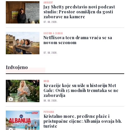
AMBIJENT
Jay Shetty predstavio novi podcast
studio: Prostor osmišljen da gosti
zaborave na kamere
07. 08. 2026.
KULTURA & ZABAVA
Netflixova teen drama vraća se sa
novom sezonom
07. 08. 2026.
Izdvojeno
MODA
Kreacije koje su ušle u historiju Met
Gale: Ovih 15 modnih trenutaka se ne
zaboravlja
06. 08. 2026.
PUTOVANJA
Kristalno more, predivne plaže i
pristupačne cijene: Albanija osvaja bh.
turiste