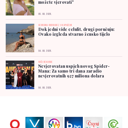
možete vjerovati"
05. 08. 2026.
GEORGINA RODRIGUEZ U KUPAĆEM
Dok jedni vide celulit, drugi poručuju:
Ovako izgleda stvarno žensko tijelo
04. 08. 2026.
RUŠI REKORDE
Nevjerovatan uspjeh novog Spider-
Mana: Za samo tri dana zaradio
nevjerovatnih 927 miliona dolara
04. 08. 2026.