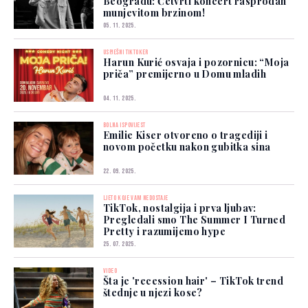
Beogradu: Četvrti koncert rasprodan
munjevitom brzinom!
05. 11. 2025.
USPJEŠNI TIKTOKER
Harun Kurić osvaja i pozornicu: “Moja
priča” premijerno u Domu mladih
04. 11. 2025.
BOLNA ISPOVIJEST
Emilie Kiser otvoreno o tragediji i
novom početku nakon gubitka sina
22. 09. 2025.
LJETO KOJE VAM NEDOSTAJE
TikTok, nostalgija i prva ljubav:
Pregledali smo The Summer I Turned
Pretty i razumijemo hype
25. 07. 2025.
VIDEO
Šta je 'recession hair' – TikTok trend
štednje u njezi kose?