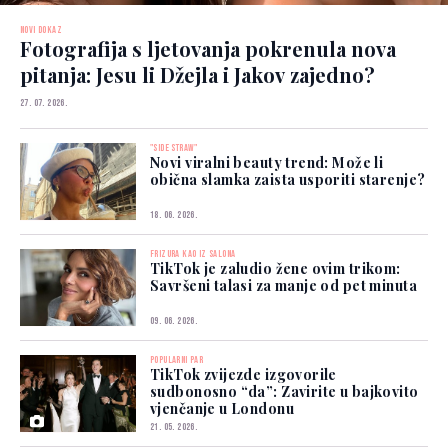
NOVI DOKAZ
Fotografija s ljetovanja pokrenula nova
pitanja: Jesu li Džejla i Jakov zajedno?
27. 07. 2026.
"SIDE STRAW"
Novi viralni beauty trend: Može li
obična slamka zaista usporiti starenje?
18. 06. 2026.
FRIZURA KAO IZ SALONA
TikTok je zaludio žene ovim trikom:
Savršeni talasi za manje od pet minuta
09. 06. 2026.
POPULARNI PAR
TikTok zvijezde izgovorile
sudbonosno “da”: Zavirite u bajkovito
vjenčanje u Londonu
21. 05. 2026.