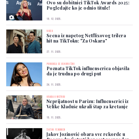
Ovo su dobitnici TikTok Awards 2025:
Pogledajte ko je odnio titule!
19. 12. 2025.
VIDEO
Scena iz napetog Netflixovog trilera
hit na TikToku: "Za Oskara"
27. 11. 2025.
PORODICA SE USKORO ŠIRI
Poznata TikTok influenserica objavila
da je trudna po drugi put
24. 11. 2025.
KRAĐA U METROU
Neprijatnost u Parizu: Influenserici iz
Velike Kladuše ukrali štap za kretanje
15. 11. 2025.
TIKTOK FENOMEN
Jakov Jozinović obara sve rekorde u