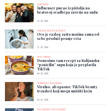
SANDI HADŽIĆ
Influenser pucao iz pištolja na
bratovoj svadbi pa završio na sudu
14. 05. 2026.
PUNO DUŽE NEGO ŠTO BI TREBALO
Ovo je razlog zašto mašina sama od
sebe produži pranje veša
11. 02. 2026.
GRIJE I SMIRUJE
Donosimo vam recept za italijansku
“penicilin” supu koja je preplavila
TikTok
04. 02. 2026.
DERMATOLOZI UPOZORAVAJU
Viralno, ali opasno: TikTok beauty
trendovi koji mogu uništiti kožu
20. 01. 2026.
PRVE AMERIČKE TIKTOK NAGRADE