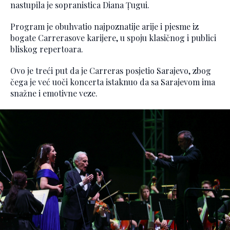
nastupila je sopranistica Diana Țugui.
Program je obuhvatio najpoznatije arije i pjesme iz
bogate Carrerasove karijere, u spoju klasičnog i publici
bliskog repertoara.
Ovo je treći put da je Carreras posjetio Sarajevo, zbog
čega je već uoči koncerta istaknuo da sa Sarajevom ima
snažne i emotivne veze.