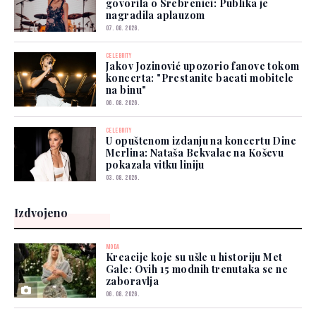
govorila o Srebrenici: Publika je
nagradila aplauzom
07. 08. 2026.
CELEBRITY
Jakov Jozinović upozorio fanove tokom
koncerta: "Prestanite bacati mobitele
na binu"
06. 08. 2026.
CELEBRITY
U opuštenom izdanju na koncertu Dine
Merlina: Nataša Bekvalac na Koševu
pokazala vitku liniju
03. 08. 2026.
Izdvojeno
MODA
Kreacije koje su ušle u historiju Met
Gale: Ovih 15 modnih trenutaka se ne
zaboravlja
06. 08. 2026.