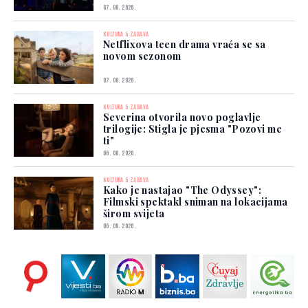
07. 08. 2026.
KULTURA & ZABAVA
Netflixova teen drama vraća se sa
novom sezonom
07. 08. 2026.
KULTURA & ZABAVA
Severina otvorila novo poglavlje
trilogije: Stigla je pjesma "Pozovi me
ti"
06. 08. 2026.
KULTURA & ZABAVA
Kako je nastajao "The Odyssey":
Filmski spektakl sniman na lokacijama
širom svijeta
06. 08. 2026.