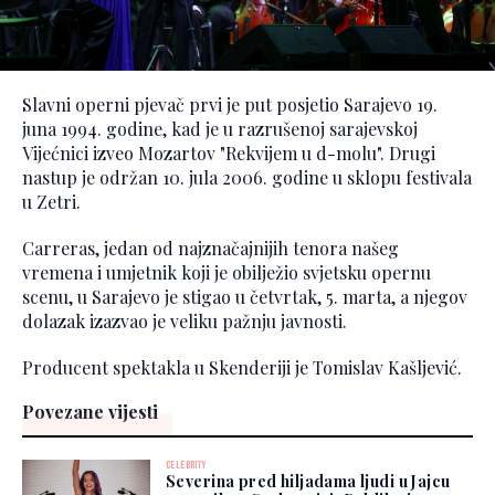
Slavni operni pjevač prvi je put posjetio Sarajevo 19.
juna 1994. godine, kad je u razrušenoj sarajevskoj
Vijećnici izveo Mozartov "Rekvijem u d-molu". Drugi
nastup je održan 10. jula 2006. godine u sklopu festivala
u Zetri.
Carreras, jedan od najznačajnijih tenora našeg
vremena i umjetnik koji je obilježio svjetsku opernu
scenu, u Sarajevo je stigao u četvrtak, 5. marta, a njegov
dolazak izazvao je veliku pažnju javnosti.
Producent spektakla u Skenderiji je Tomislav Kašljević.
Povezane vijesti
CELEBRITY
Severina pred hiljadama ljudi u Jajcu