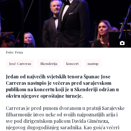
Foto: Fena
José Carreras
Skenderija
koncert
nastup
Jedan od najvećih svjetskih tenora Španac Jose
Carreras nastupio je večeras pred sarajevskom
publikom na koncertu koji je u Skenderiji održan u
okviru njegove oproštajne turneje.
Carreras je pred punom dvoranom u pratnji Sarajevske
filharmonije izveo neke od svojih najpoznatijih arija i
sve pod dirigentskom palicom Davida Giméneza,
njegovog dugogodišnjeg saradnika. Kao gošća večeri