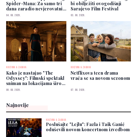
Spider-Mana: Za samo tri
bi obilježiti ovogodišnji
dana zaradio nevjerovatnih
Sarajevo Film Festival
927 miliona dolara
04. 08. 2026.
03. 08. 2026.
KULTURA & ZABAVA
KULTURA & ZABAVA
Kako je nastajao "The
Netflixova teen drama
Odyssey": Filmski spektakl
vraća se sa novom sezonom
sniman na lokacijama širom
svijeta
06. 08. 2026.
07. 08. 2026.
Najnovije
KULTURA & ZABAVA
Poslušajte "Lejlu": Fazla i Taik Ganić
oduševili novom koncertnom izvedbom