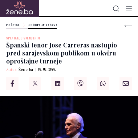
Početna
Kultura & zabava
SPEKTAKL U SKENDERIJI
Španski tenor Jose Carreras nastupio
pred sarajevskom publikom u okviru
oproštajne turneje
Autor:
Žene.ba
08. 03. 2026.