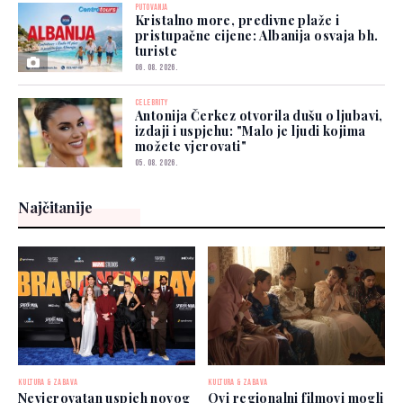
PUTOVANJA
Kristalno more, predivne plaže i
pristupačne cijene: Albanija osvaja bh.
turiste
06. 08. 2026.
CELEBRITY
Antonija Čerkez otvorila dušu o ljubavi,
izdaji i uspjehu: "Malo je ljudi kojima
možete vjerovati"
05. 08. 2026.
Najčitanije
KULTURA & ZABAVA
KULTURA & ZABAVA
Nevjerovatan uspjeh novog
Ovi regionalni filmovi mogli