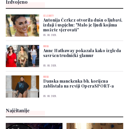
Izdvojeno
CELEBRITY
Antonija Čerkez otvorila dušu o ljubavi,
izdaji i uspjehu: "Malo je ljudi kojima
možete vjerovati"
05. 08. 2026.
MODA
Anne Hathaway pokazala kako izgleda
savršen trudnički glamur
05. 08. 2026.
MODA
Danska manekenka bh. korijena
zablistala na reviji OperaSPORT-a
05. 08. 2026.
Najčitanije