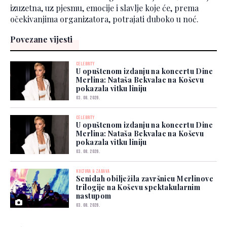
izuzetna, uz pjesmu, emocije i slavlje koje će, prema
očekivanjima organizatora, potrajati duboko u noć.
Povezane vijesti
CELEBRITY
U opuštenom izdanju na koncertu Dine
Merlina: Nataša Bekvalac na Koševu
pokazala vitku liniju
03. 08. 2026.
CELEBRITY
U opuštenom izdanju na koncertu Dine
Merlina: Nataša Bekvalac na Koševu
pokazala vitku liniju
03. 08. 2026.
KULTURA & ZABAVA
Senidah obilježila završnicu Merlinove
trilogije na Koševu spektakularnim
nastupom
03. 08. 2026.