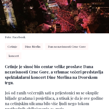
Foto: Facebook
Cetinje
Dino Merlin
Dan nezavisnosti Crne Gore
koncert
Cetinje je sinoć bio centar velike proslave Dana
nezavisnosti Crne Gore, a vrhunac večeri predstavlja
spektakularni koncert Dine Merlina na Dvorskom
trgu.
Još od ranih večernjih sati u prijestonici su se okupile
hiljade građana i posjetilaca, a utisak je da je ove godine
na cetinjskim ulicama bilo više ljudi nego tokom
prethodnih obilježavanja 21. maja.