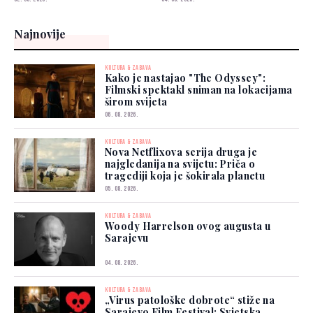
Najnovije
KULTURA & ZABAVA
Kako je nastajao "The Odyssey":
Filmski spektakl sniman na lokacijama
širom svijeta
06. 08. 2026.
KULTURA & ZABAVA
Nova Netflixova serija druga je
najgledanija na svijetu: Priča o
tragediji koja je šokirala planetu
05. 08. 2026.
KULTURA & ZABAVA
Woody Harrelson ovog augusta u
Sarajevu
04. 08. 2026.
KULTURA & ZABAVA
„Virus patološke dobrote“ stiže na
Sarajevo Film Festival: Svjetska