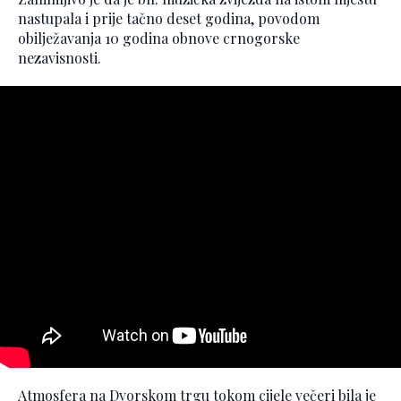
nastupala i prije tačno deset godina, povodom
obilježavanja 10 godina obnove crnogorske
nezavisnosti.
Atmosfera na Dvorskom trgu tokom cijele večeri bila je