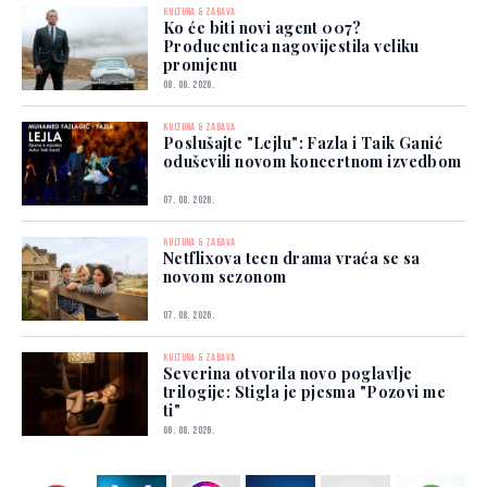
KULTURA & ZABAVA
Ko će biti novi agent 007?
Producentica nagovijestila veliku
promjenu
08. 08. 2026.
KULTURA & ZABAVA
Poslušajte "Lejlu": Fazla i Taik Ganić
oduševili novom koncertnom izvedbom
07. 08. 2026.
KULTURA & ZABAVA
Netflixova teen drama vraća se sa
novom sezonom
07. 08. 2026.
KULTURA & ZABAVA
Severina otvorila novo poglavlje
trilogije: Stigla je pjesma "Pozovi me
ti"
06. 08. 2026.