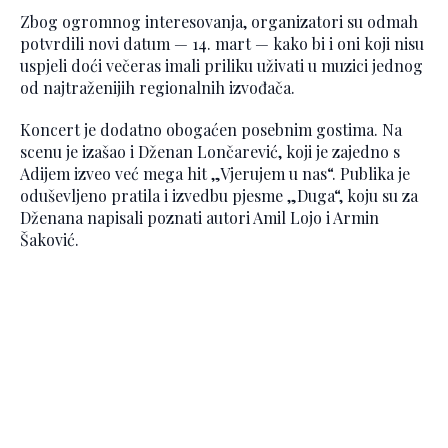
Zbog ogromnog interesovanja, organizatori su odmah
potvrdili novi datum — 14. mart — kako bi i oni koji nisu
uspjeli doći večeras imali priliku uživati u muzici jednog
od najtraženijih regionalnih izvođača.
Koncert je dodatno obogaćen posebnim gostima. Na
scenu je izašao i Dženan Lončarević, koji je zajedno s
Adijem izveo već mega hit „Vjerujem u nas“. Publika je
oduševljeno pratila i izvedbu pjesme „Duga“, koju su za
Dženana napisali poznati autori Amil Lojo i Armin
Šaković.