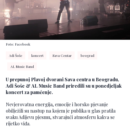
Foto: Facebook
Adi Šoše
koncert
Sava Centar
beograd
AL Music Band
U prepunoj Plavoj dvorani Sava centra u Beogradu,
Adi Šoše & AL Music Band priredili su u ponedjeljak
koncert za pamćenje.
Nevjerovatna energija, emocije i horsko pjevanje
obilježili su nastup na kojem je publika u glas pratila
svaku Adijevu pjesmu, stvarajući atmosferu kakva se
rijetko viđa.