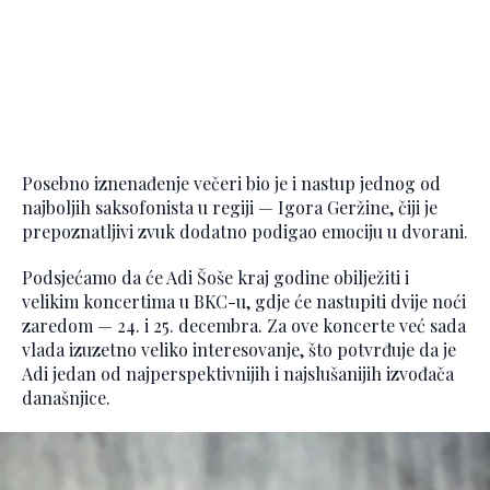
Posebno iznenađenje večeri bio je i nastup jednog od
najboljih saksofonista u regiji — Igora Geržine, čiji je
prepoznatljivi zvuk dodatno podigao emociju u dvorani.
Podsjećamo da će Adi Šoše kraj godine obilježiti i
velikim koncertima u BKC-u, gdje će nastupiti dvije noći
zaredom — 24. i 25. decembra. Za ove koncerte već sada
vlada izuzetno veliko interesovanje, što potvrđuje da je
Adi jedan od najperspektivnijih i najslušanijih izvođača
današnjice.