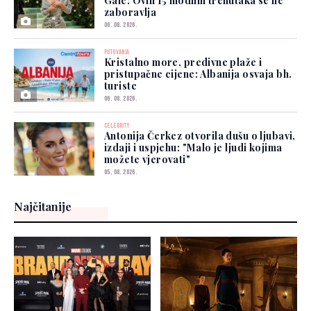
Gale: Ovih 15 modnih trenutaka se ne
zaboravlja
06. 08. 2026.
PUTOVANJA
Kristalno more, predivne plaže i
pristupačne cijene: Albanija osvaja bh.
turiste
06. 08. 2026.
CELEBRITY
Antonija Čerkez otvorila dušu o ljubavi,
izdaji i uspjehu: "Malo je ljudi kojima
možete vjerovati"
05. 08. 2026.
Najčitanije