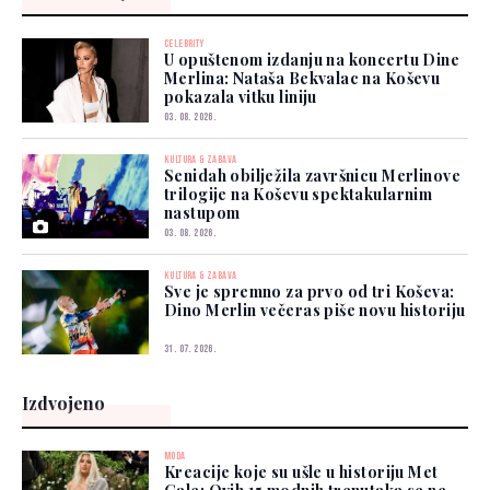
CELEBRITY
U opuštenom izdanju na koncertu Dine
Merlina: Nataša Bekvalac na Koševu
pokazala vitku liniju
03. 08. 2026.
KULTURA & ZABAVA
Senidah obilježila završnicu Merlinove
trilogije na Koševu spektakularnim
nastupom
03. 08. 2026.
KULTURA & ZABAVA
Sve je spremno za prvo od tri Koševa:
Dino Merlin večeras piše novu historiju
31. 07. 2026.
Izdvojeno
MODA
Kreacije koje su ušle u historiju Met