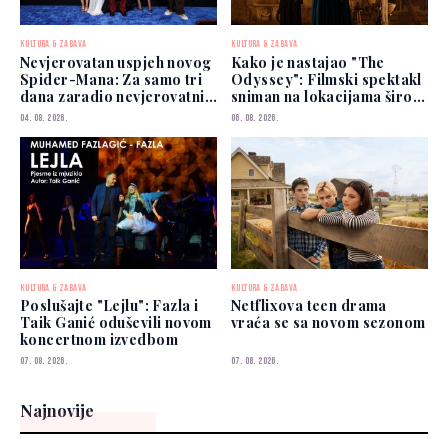
KULTURA & ZABAVA
KULTURA & ZABAVA
Nevjerovatan uspjeh novog
Kako je nastajao "The
Spider-Mana: Za samo tri
Odyssey": Filmski spektakl
dana zaradio nevjerovatnih
sniman na lokacijama širom
927 miliona dolara
svijeta
04. 08. 2026.
06. 08. 2026.
KULTURA & ZABAVA
KULTURA & ZABAVA
Poslušajte "Lejlu": Fazla i
Netflixova teen drama
Taik Ganić oduševili novom
vraća se sa novom sezonom
koncertnom izvedbom
07. 08. 2026.
07. 08. 2026.
Najnovije