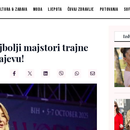
ltura & zabava
Moda
Ljepota
Čuvaj zdravlje
Putovanja
So
Izd
bolji majstori trajne
ajevu!