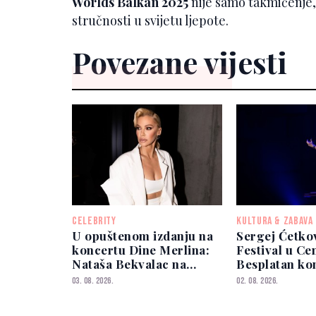
Worlds Balkan 2025
nije samo takmičenje, 
stručnosti u svijetu ljepote.
Povezane vijesti
CELEBRITY
KULTURA & ZABAVA
U opuštenom izdanju na
Sergej Ćetkov
koncertu Dine Merlina:
Festival u Ce
Nataša Bekvalac na
Besplatan ko
Koševu pokazala vitku
Parku Hasta
03. 08. 2026.
02. 08. 2026.
liniju