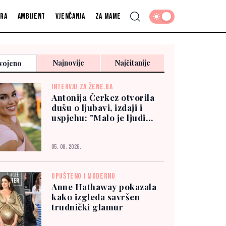
fra
Ambijent
Vjenčanja
Za mame
Najnovije
Najčitanije
vojeno
INTERVJU ZA ŽENE.BA
Antonija Čerkez otvorila
dušu o ljubavi, izdaji i
uspjehu: "Malo je ljudi
kojima možete vjerovati"
05. 08. 2026.
OPUŠTENO I MODERNO
Anne Hathaway pokazala
kako izgleda savršen
trudnički glamur