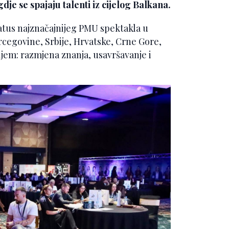
gdje se spajaju talenti iz cijelog Balkana.
tatus najznačajnijeg PMU spektakla u
rcegovine, Srbije, Hrvatske, Crne Gore,
iljem: razmjena znanja, usavršavanje i