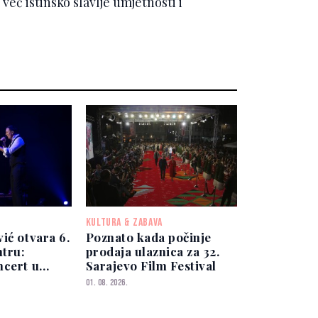
već istinsko slavlje umjetnosti i
KULTURA & ZABAVA
ić otvara 6.
Poznato kada počinje
ntru:
prodaja ulaznica za 32.
ncert u
Sarajevo Film Festival
hana
01. 08. 2026.