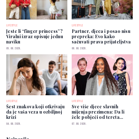
LIFESTYLE
LIFESTYLE
Jeste li “finger princess”?
Partner, djeca i posao nisu
Viralni izraz opisuje jednu
prepreka: Evo kako
naviku
sačuvati prava prijateljstva
05. 08. 2026.
06. 08. 2026.
LIFESTYLE
LIFESTYLE
Šest znakova koji otkrivaju
Sve više djece slavnih
da je vaša veza u ozbiljnoj
mijenja prezimena: Da li
krizi
žele pobjeći od tereta
poznatih roditelja?
04. 08. 2026.
07. 08. 2026.