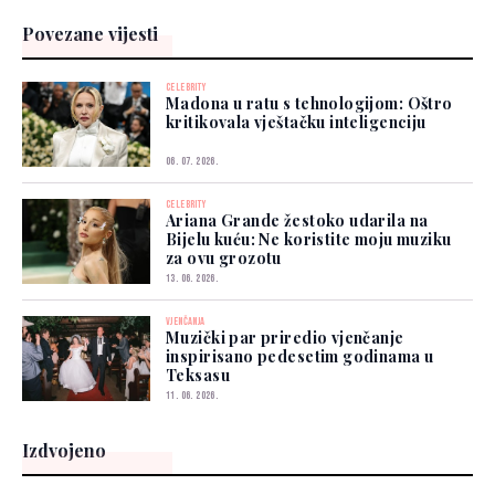
Povezane vijesti
CELEBRITY
Madona u ratu s tehnologijom: Oštro
kritikovala vještačku inteligenciju
06. 07. 2026.
CELEBRITY
Ariana Grande žestoko udarila na
Bijelu kuću: Ne koristite moju muziku
za ovu grozotu
13. 06. 2026.
VJENČANJA
Muzički par priredio vjenčanje
inspirisano pedesetim godinama u
Teksasu
11. 06. 2026.
Izdvojeno