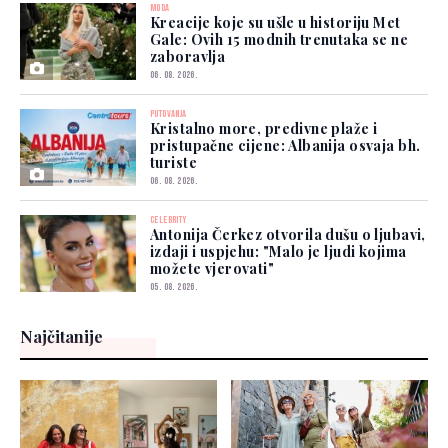
MODA
Kreacije koje su ušle u historiju Met
Gale: Ovih 15 modnih trenutaka se ne
zaboravlja
06. 08. 2026.
PUTOVANJA
Kristalno more, predivne plaže i
pristupačne cijene: Albanija osvaja bh.
turiste
06. 08. 2026.
CELEBRITY
Antonija Čerkez otvorila dušu o ljubavi,
izdaji i uspjehu: "Malo je ljudi kojima
možete vjerovati"
05. 08. 2026.
Najčitanije