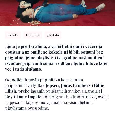
muzika
ljeto 2019
playlista
Ljeto je pred vratima, a vrući ljetni dani i večernja
opuštanja uz omiljene koktele ni bi bili potpuni bez
prigodne ljetne playliste. Ove godine naši omiljeni
izvođači pripremili su nam odlične ljetne hitove koje
već i sada slušamo.
Od odličnih novih pop hitova koje su nam
pripremili
Carly Rae Jepsen, Jonas Brothers i Billie
Eilish
, preko laganih opuštajućih zvukova
Lane Del
Rey i Tame Impale
do razigranih latino ritmova, ovo je
15 pjesama koje se moraju naći na vašim ljetnim
playlistama ove godine.