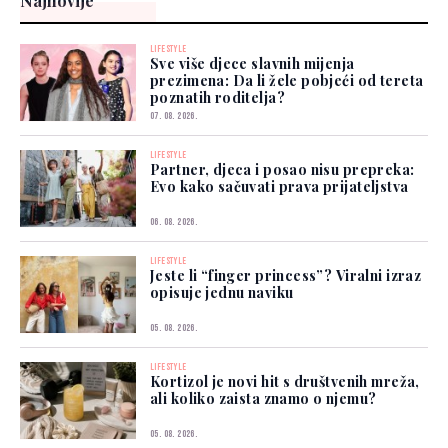
Najnovije
LIFESTYLE
Sve više djece slavnih mijenja
prezimena: Da li žele pobjeći od tereta
poznatih roditelja?
07. 08. 2026.
LIFESTYLE
Partner, djeca i posao nisu prepreka:
Evo kako sačuvati prava prijateljstva
06. 08. 2026.
LIFESTYLE
Jeste li “finger princess”? Viralni izraz
opisuje jednu naviku
05. 08. 2026.
LIFESTYLE
Kortizol je novi hit s društvenih mreža,
ali koliko zaista znamo o njemu?
05. 08. 2026.