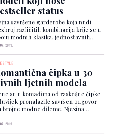
odeli koji nose
estseller status
ajna savršene garderobe koja nudi
zbroj različitih kombinacija krije se u
poju modnih klasika, jednostavnih
asic modela i novih trendova. Spojeni
 07. 2019.
ajedno, oni stvaraju jednostavne
nevne, cool ležerne i zavodljive
FESTYLE
ečernje kombinacije...
omantična čipka u 30
ivnih ljetnih modela
ene su u komadima od raskošne čipke
duvijek pronalazile savršen odgovor
a brojne modne dileme. Njezina
legancija uživa u velikoj popularnosti
oš od viktorijanskog doba kada je
 07. 2019.
rasila raskošne haljine povišenog
kovratnika. Svojom rask...