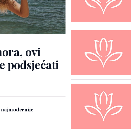
mora, ovi
je podsjećati
e najmodernije