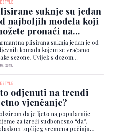
FESTYLE
lisirane suknje su jedan
d najboljih modela koji
ožete pronaći na
ktualnom sniženju
armantna plisirana suknja jedan je od
djevnih komada kojem se vraćamo
vake sezone. Uvijek s dozom
legancije koju obožavaju sve
 07. 2019.
ubiteljice ženstvenog stila i klasičnih
omada, plisirane suknja davno je
FESTYLE
ešla granice klasičnog i postal...
to odjenuti na trendi
jetno vjenčanje?
 obzirom da je ljeto najpopularnije
rijeme za izreći sudbonosno “da”,
olaskom toplijeg vremena počinju
istizati i pozivnice za vjenčanja, a čim