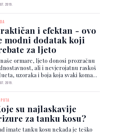
otvrdite dolazak, vrijeme je da
 07. 2019.
očnete planirati što ćete odjenuti.
ttps://www.instagram...
DA
raktičan i efektan - ovo
e modni dodatak koji
rebate za ljeto
 naše ormare, ljeto donosi prozračnu
dnostavnost, ali i nevjerojatnu raskoš
lueta, uzoraka i boja koja svaki komad
etvara u razigrane ljetne favorite.
 07. 2019.
ako bi svaku ljetnu kombinaciju učinili
oš posebnijom i drugačijom, ljetni
EPOTA
end...
oje su najlaskavije
rizure za tanku kosu?
ad imate tanku kosu nekada je teško