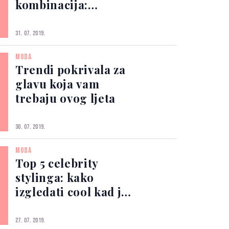
kombinacija:
šarmantne espadrile
31. 07. 2019.
MODA
Trendi pokrivala za
glavu koja vam
trebaju ovog ljeta
30. 07. 2019.
MODA
Top 5 celebrity
stylinga: kako
izgledati cool kad je
vani hot hot hot
27. 07. 2019.