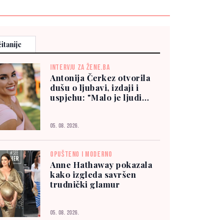
itanije
INTERVJU ZA ŽENE.BA
Antonija Čerkez otvorila
dušu o ljubavi, izdaji i
uspjehu: "Malo je ljudi
kojima možete vjerovati"
05. 08. 2026.
OPUŠTENO I MODERNO
Anne Hathaway pokazala
kako izgleda savršen
trudnički glamur
05. 08. 2026.