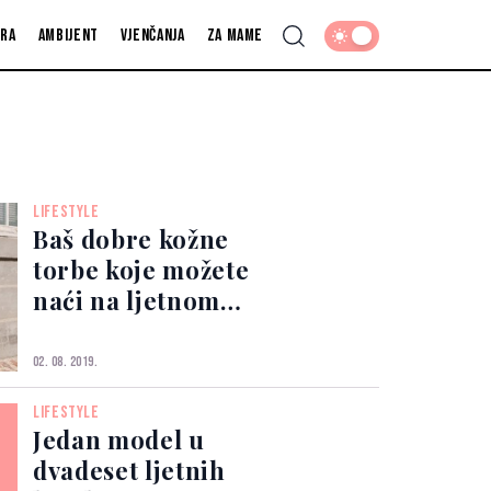
fra
Ambijent
Vjenčanja
Za mame
LIFESTYLE
Baš dobre kožne
torbe koje možete
naći na ljetnom
sniženju, a koje ćete
nositi cijelu godinu
02. 08. 2019.
LIFESTYLE
Jedan model u
dvadeset ljetnih