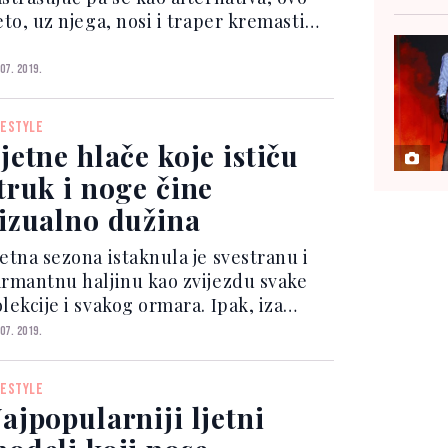
eto, uz njega, nosi i traper kremastih
ijansikoji unosi savršenu dozu
ransformacije klasičnih plavih
 07. 2019.
ijansi trapera koje su must have u
rmaru svake žene. Vel...
FESTYLE
jetne hlače koje ističu
truk i noge čine
izualno dužina
jetna sezona istaknula je svestranu i
armantnu haljinu kao zvijezdu svake
lekcije i svakog ormara. Ipak, iza
ljina koje ćemo nositi od jutra do
 07. 2019.
ečeri i uz dodatak nezaobilaznog
upaćeg kostima za sve one dane koje
FESTYLE
mo provesti izlež...
ajpopularniji ljetni