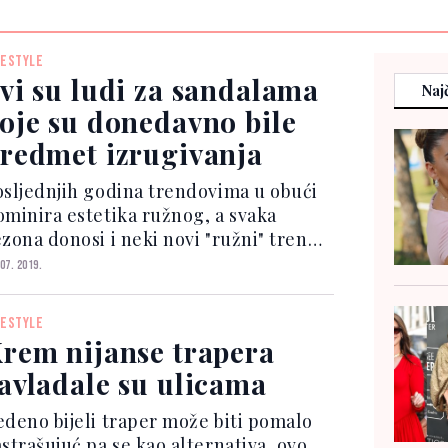
FESTYLE
vi su ludi za sandalama
Najč
oje su donedavno bile
redmet izrugivanja
osljednjih godina trendovima u obući
ominira estetika ružnog, a svaka
ezona donosi i neki novi "ružni" trend.
akon natikača s krznom, prozirnih
 07. 2019.
izama i robusnih sportskih tenisica,
vo ljeta na red su došle takozvane
FESTYLE
urističke" sanda...
rem nijanse trapera
avladale su ulicama
edeno bijeli traper može biti pomalo
astrašujuć pa se kao alternativa, ovo