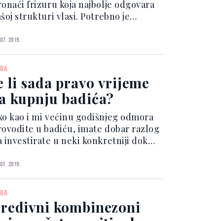
ronaći frizuru koja najbolje odgovara
šoj strukturi vlasi. Potrebno je
ronaći frizuru koja ne naglašava
nkoću kose, čineći privid još rjeđeg
 07. 2019.
asišta. Dimitri Giannetos, frizer koji
di s Camilom...
DA
e li sada pravo vrijeme
a kupnju badića?
ko kao i mi većinu godišnjeg odmora
rovodite u badiću, imate dobar razlog
a investirate u neki konkretniji dok
š ljeto nije prošlo. Ljetna sniženja
dlična su prilika da ugrabite neki
 07. 2019.
upaći kostim s dizajnerskim potpisom
 povoljnijo...
DA
redivni kombinezoni