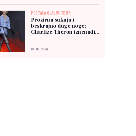
POSTALA GLAVNA TEMA
Prozirna suknja i
beskrajno duge noge:
Charlize Theron iznenadila
modnim izborom
04. 08. 2026.