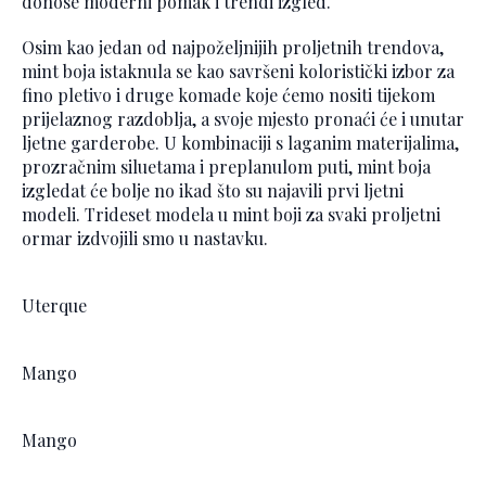
donose moderni pomak i trendi izgled.
Osim kao jedan od najpoželjnijih proljetnih trendova,
mint boja istaknula se kao savršeni koloristički izbor za
fino pletivo i druge komade koje ćemo nositi tijekom
prijelaznog razdoblja, a svoje mjesto pronaći će i unutar
ljetne garderobe. U kombinaciji s laganim materijalima,
prozračnim siluetama i preplanulom puti, mint boja
izgledat će bolje no ikad što su najavili prvi ljetni
modeli. Trideset modela u mint boji za svaki proljetni
ormar izdvojili smo u nastavku.
Uterque
Mango
Mango