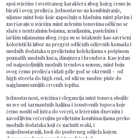
spoj svježine i svestranog karaktera zbog kojeg ćemo ju
birati i ovog proljeća. Jednostavne za kombiniranje,
nijanse mint boje koje započinju u hladnim mint plavim i
završavaju u svježim mint zelenim tonovima odlično se
slažu s neutralnim bojama, zemljanim, pastelnim i
jarkim nijansama zbog čega su se istaknule kao savršeni
koloristički izbor za pregršt odličnih odjevnih komada i
modnih dodataka u proljetnim kolekcijama s potpisom
poznatih modnih kuća, dizajnera i brendova. Kao jedan
od najpoželjnijih modnih trendova sezone, mint boju
ovog ćemo proljeća viđati gdje god se okrenuli – od
high streeta do high end, od ulične modne piste do
najglamuroznijih crvenih tepiha.
Jednostavnost, svježina i elegancija mint tonova obojile
su sve od šarmantnih haljina i ženstvenih topova koje
ćemo nositi od jutra do večeri, u ležernim dnevnim i
zavodljivim večernjim proljetnim kombinacijama preko
modnih dodataka koji će začiniti svaki, i
najjednostavniji, look do poslovnog odijela kojem