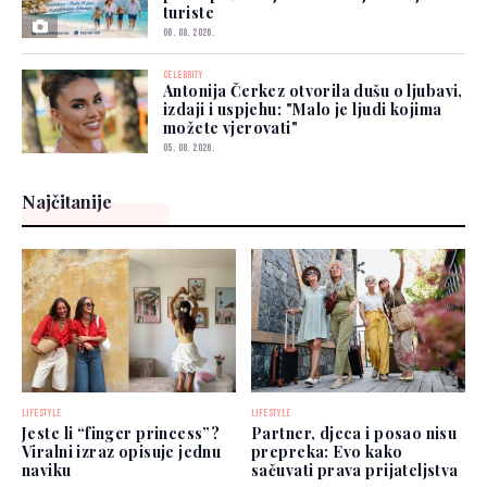
turiste
06. 08. 2026.
CELEBRITY
Antonija Čerkez otvorila dušu o ljubavi,
izdaji i uspjehu: "Malo je ljudi kojima
možete vjerovati"
05. 08. 2026.
Najčitanije
LIFESTYLE
LIFESTYLE
Jeste li “finger princess”?
Partner, djeca i posao nisu
Viralni izraz opisuje jednu
prepreka: Evo kako
naviku
sačuvati prava prijateljstva