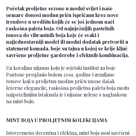
Početak proljetne sezone u modni svijet i naše
ormare donosi modnu priču ispričanu kroz nove
trendove u središtu kojih će se još jednom naći
raskošna paleta boja. Od najnježnijih pastelnih
tonova do vibrantnih boja koje će svaki i
najjednostavniji model ili modni dodatak pretvoriti u
statement komada, boje su tajna u kojoj se krije ključ
savršene proljetne garderobe i efektnih kombinacija.
Uz koraljnu nijansu koju je svjetski institut za boje
Pantone proglasio bojom 2019. godine i zemljane
tonove koji u proljetnu modnu priču unose dašak
ležerne elegancije, raskošna proljetna paleta boja među
najpoželjnijim istaknula je i nijanse zelene s naglaskom
na mint boju.
MINT BOJA U PROLJETNIM KOLEKCIJAMA
Istovremeno decentna i efektna, mint boja nosi savršeni