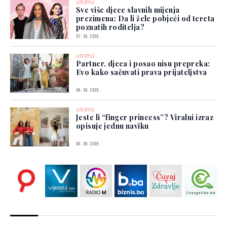
LIFESTYLE
Sve više djece slavnih mijenja
prezimena: Da li žele pobjeći od tereta
poznatih roditelja?
07. 08. 2026.
LIFESTYLE
Partner, djeca i posao nisu prepreka:
Evo kako sačuvati prava prijateljstva
06. 08. 2026.
LIFESTYLE
Jeste li “finger princess”? Viralni izraz
opisuje jednu naviku
05. 08. 2026.