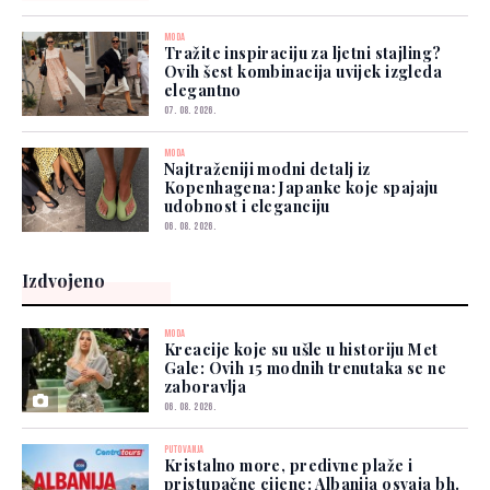
MODA
Tražite inspiraciju za ljetni stajling?
Ovih šest kombinacija uvijek izgleda
elegantno
07. 08. 2026.
MODA
Najtraženiji modni detalj iz
Kopenhagena: Japanke koje spajaju
udobnost i eleganciju
06. 08. 2026.
Izdvojeno
MODA
Kreacije koje su ušle u historiju Met
Gale: Ovih 15 modnih trenutaka se ne
zaboravlja
06. 08. 2026.
PUTOVANJA
Kristalno more, predivne plaže i
pristupačne cijene: Albanija osvaja bh.