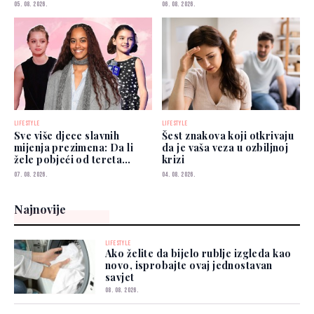
05. 08. 2026.
06. 08. 2026.
LIFESTYLE
LIFESTYLE
Sve više djece slavnih
Šest znakova koji otkrivaju
mijenja prezimena: Da li
da je vaša veza u ozbiljnoj
žele pobjeći od tereta
krizi
poznatih roditelja?
07. 08. 2026.
04. 08. 2026.
Najnovije
LIFESTYLE
Ako želite da bijelo rublje izgleda kao
novo, isprobajte ovaj jednostavan
savjet
08. 08. 2026.