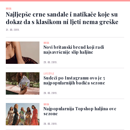
MODA
Najljepše crne sandale i natikače koje su
dokaz da s klasikom ni ljeti nema greške
31. 05. 2019.
MODA
Novi britanski brend koji radi
najsavršenije slip haljine
29. 05. 2019.
LIFESTYLE
Sudeći po Instagramu ovo je 5
najpopularnijih badića sezone
28. 05. 2019.
MODA
Najpopularnija Topshop haljina ove
sezone
28. 05. 2019.