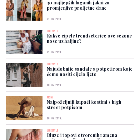
30 najljepših laganih jakni za
promjenjive proljetne dane
21. 05. 2019.
LIFESTYLE
Kakve cipele trendseterice ove sezone
nose uz haljine?
21. 05. 2019.
LIFESTYLE
Najudobnije sandale s potpeticom koje
ćemo nositi cijelo ljeto
20. 05. 2019.
MODA
Najpoželjniji kupaći kostimi s high
street potpisom
20. 05. 2019.
LIFESTYLE
Bluze i topovi otvorenih ramena