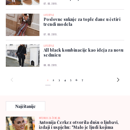
07. 05. 2019.
LIFESTYLE
Poslovne suknje za tople dane u četiri
trendi modela
07. 05. 2019.
LIFESTYLE
All black kombinacije kao ideja za novu
sedmicu
06. 05. 2019.
1
2
3
4
5
6
7
Najčitanije
INTERVJU ZA ŽENE.BA
Antonija Čerkez otvorila dušu o ljubavi,
izdaji i uspjehu: "Malo je ljudi kojima