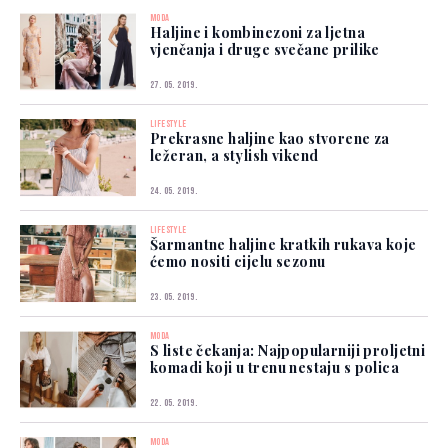
MODA
Haljine i kombinezoni za ljetna
vjenčanja i druge svečane prilike
27. 05. 2019.
LIFESTYLE
Prekrasne haljine kao stvorene za
ležeran, a stylish vikend
24. 05. 2019.
LIFESTYLE
Šarmantne haljine kratkih rukava koje
ćemo nositi cijelu sezonu
23. 05. 2019.
MODA
S liste čekanja: Najpopularniji proljetni
komadi koji u trenu nestaju s polica
22. 05. 2019.
MODA