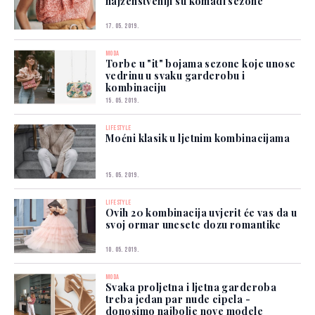
najženstveniji su komadi sezone
17. 05. 2019.
MODA
Torbe u "it" bojama sezone koje unose
vedrinu u svaku garderobu i
kombinaciju
15. 05. 2019.
LIFESTYLE
Moćni klasik u ljetnim kombinacijama
15. 05. 2019.
LIFESTYLE
Ovih 20 kombinacija uvjerit će vas da u
svoj ormar unesete dozu romantike
10. 05. 2019.
MODA
Svaka proljetna i ljetna garderoba
treba jedan par nude cipela -
donosimo najbolje nove modele