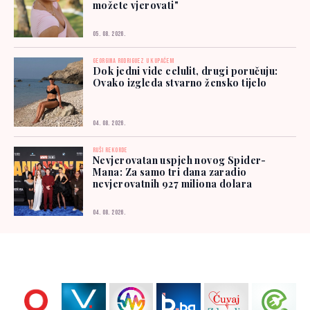
možete vjerovati"
05. 08. 2026.
GEORGINA RODRIGUEZ U KUPAĆEM
Dok jedni vide celulit, drugi poručuju:
Ovako izgleda stvarno žensko tijelo
04. 08. 2026.
RUŠI REKORDE
Nevjerovatan uspjeh novog Spider-
Mana: Za samo tri dana zaradio
nevjerovatnih 927 miliona dolara
04. 08. 2026.