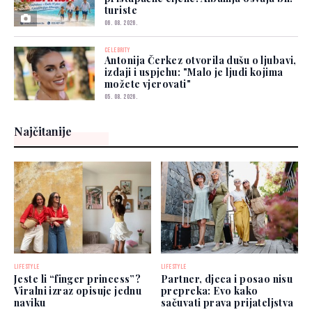
turiste
06. 08. 2026.
CELEBRITY
Antonija Čerkez otvorila dušu o ljubavi,
izdaji i uspjehu: "Malo je ljudi kojima
možete vjerovati"
05. 08. 2026.
Najčitanije
LIFESTYLE
LIFESTYLE
Jeste li “finger princess”?
Partner, djeca i posao nisu
Viralni izraz opisuje jednu
prepreka: Evo kako
naviku
sačuvati prava prijateljstva