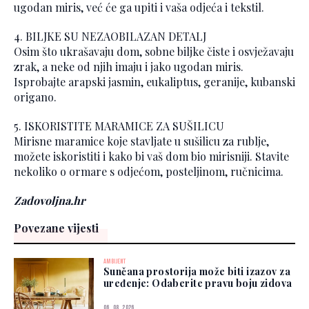
ugodan miris, već će ga upiti i vaša odjeća i tekstil.
4. BILJKE SU NEZAOBILAZAN DETALJ
Osim što ukrašavaju dom, sobne biljke čiste i osvježavaju
zrak, a neke od njih imaju i jako ugodan miris.
Isprobajte arapski jasmin, eukaliptus, geranije, kubanski
origano.
5. ISKORISTITE MARAMICE ZA SUŠILICU
Mirisne maramice koje stavljate u sušilicu za rublje,
možete iskoristiti i kako bi vaš dom bio mirisniji. Stavite
nekoliko o ormare s odjećom, posteljinom, ručnicima.
Zadovoljna.hr
Povezane vijesti
AMBIJENT
Sunčana prostorija može biti izazov za
uređenje: Odaberite pravu boju zidova
06. 08. 2026.