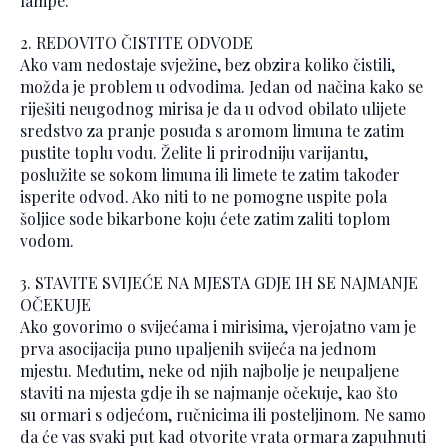
lampe.
2. REDOVITO ČISTITE ODVODE
Ako vam nedostaje svježine, bez obzira koliko čistili,
možda je problem u odvodima. Jedan od načina kako se
riješiti neugodnog mirisa je da u odvod obilato ulijete
sredstvo za pranje posuđa s aromom limuna te zatim
pustite toplu vodu. Želite li prirodniju varijantu,
poslužite se sokom limuna ili limete te zatim također
isperite odvod. Ako niti to ne pomogne uspite pola
šoljice sode bikarbone koju ćete zatim zaliti toplom
vodom.
3. STAVITE SVIJEĆE NA MJESTA GDJE IH SE NAJMANJE
OČEKUJE
Ako govorimo o svijećama i mirisima, vjerojatno vam je
prva asocijacija puno upaljenih svijeća na jednom
mjestu. Međutim, neke od njih najbolje je neupaljene
staviti na mjesta gdje ih se najmanje očekuje, kao što
su ormari s odjećom, ručnicima ili posteljinom. Ne samo
da će vas svaki put kad otvorite vrata ormara zapuhnuti