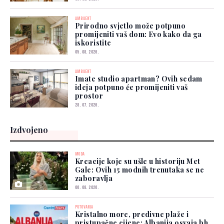
AMBIJENT
Prirodno svjetlo može potpuno
promijeniti vaš dom: Evo kako da ga
iskoristite
05. 08. 2026.
AMBIJENT
Imate studio apartman? Ovih sedam
ideja potpuno će promijeniti vaš
prostor
28. 07. 2026.
Izdvojeno
MODA
Kreacije koje su ušle u historiju Met
Gale: Ovih 15 modnih trenutaka se ne
zaboravlja
06. 08. 2026.
PUTOVANJA
Kristalno more, predivne plaže i
pristupačne cijene: Albanija osvaja bh.