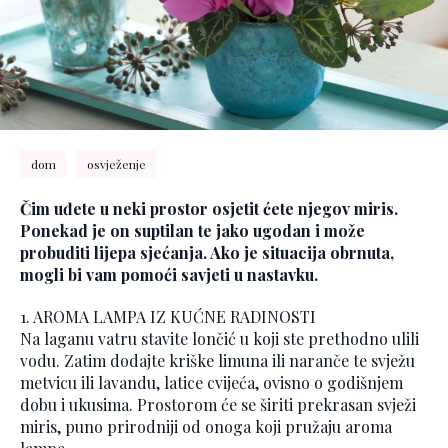
dom
osvježenje
Čim uđete u neki prostor osjetit ćete njegov miris.
Ponekad je on suptilan te jako ugodan i može
probuditi lijepa sjećanja. Ako je situacija obrnuta,
mogli bi vam pomoći savjeti u nastavku.
1. AROMA LAMPA IZ KUĆNE RADINOSTI
Na laganu vatru stavite lončić u koji ste prethodno ulili
vodu. Zatim dodajte kriške limuna ili naranče te svježu
metvicu ili lavandu, latice cvijeća, ovisno o godišnjem
dobu i ukusima. Prostorom će se širiti prekrasan svježi
miris, puno prirodniji od onoga koji pružaju aroma