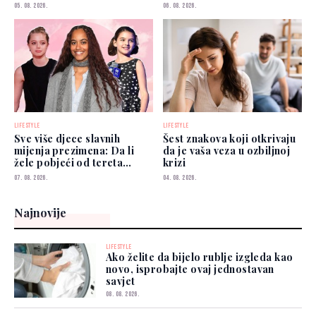
05. 08. 2026.
06. 08. 2026.
LIFESTYLE
LIFESTYLE
Sve više djece slavnih
Šest znakova koji otkrivaju
mijenja prezimena: Da li
da je vaša veza u ozbiljnoj
žele pobjeći od tereta
krizi
poznatih roditelja?
07. 08. 2026.
04. 08. 2026.
Najnovije
LIFESTYLE
Ako želite da bijelo rublje izgleda kao
novo, isprobajte ovaj jednostavan
savjet
08. 08. 2026.