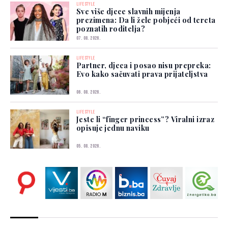
LIFESTYLE
Sve više djece slavnih mijenja
prezimena: Da li žele pobjeći od tereta
poznatih roditelja?
07. 08. 2026.
LIFESTYLE
Partner, djeca i posao nisu prepreka:
Evo kako sačuvati prava prijateljstva
06. 08. 2026.
LIFESTYLE
Jeste li “finger princess”? Viralni izraz
opisuje jednu naviku
05. 08. 2026.