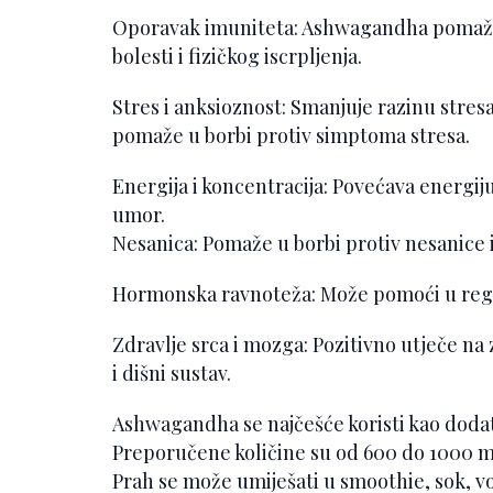
Oporavak imuniteta: Ashwagandha pomaže
bolesti i fizičkog iscrpljenja.
Stres i anksioznost: Smanjuje razinu stresa
pomaže u borbi protiv simptoma stresa.
Energija i koncentracija: Povećava energij
umor.
Nesanica: Pomaže u borbi protiv nesanice i
Hormonska ravnoteža: Može pomoći u regul
Zdravlje srca i mozga: Pozitivno utječe na
i dišni sustav.
Ashwagandha se najčešće koristi kao dodat
Preporučene količine su od 600 do 1000 mg
Prah se može umiješati u smoothie, sok, vo