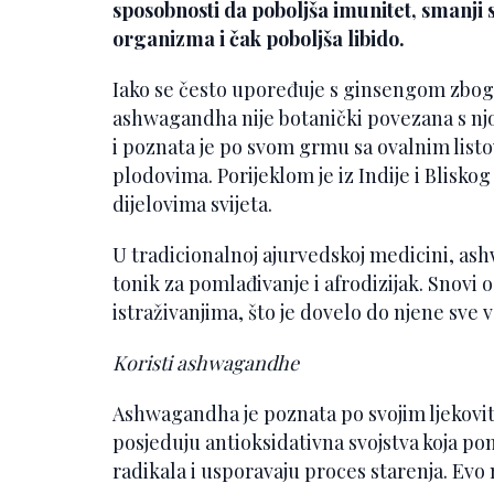
sposobnosti da poboljša imunitet, smanj
organizma i čak poboljša libido.
Iako se često upoređuje s ginsengom zbog s
ashwagandha nije botanički povezana s njo
i poznata je po svom grmu sa ovalnim list
plodovima. Porijeklom je iz Indije i Bliskog
dijelovima svijeta.
U tradicionalnoj ajurvedskoj medicini, ash
tonik za pomlađivanje i afrodizijak. Snovi
istraživanjima, što je dovelo do njene sve
Koristi ashwagandhe
Ashwagandha je poznata po svojim ljekoviti
posjeduju antioksidativna svojstva koja p
radikala i usporavaju proces starenja. Evo