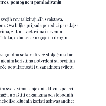
i stres, pomogne u pomlađivanju
vojih revitalizirajućih svojstava,
m. Ova biljka pripada porodici paradajza
ovima, žutim cvjetovima i crvenim
 Istoka, a danas se uzgaja i u drugim
wagandha se koristi već stoljećima kao
 o njenim koristima potvrđeni su brojnim
 veće popularnosti i u zapadnom svijetu.
m svojstvima, a njezini aktivni spojevi
omažu u zaštiti organizma od slobodnih
 nekoliko ključnih koristi ashwagandhe: