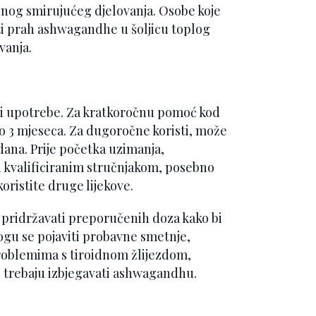
nog smirujućeg djelovanja. Osobe koje
 prah ashwagandhe u šoljicu toplog
vanja.
si upotrebe. Za kratkoročnu pomoć kod
 do 3 mjeseca. Za dugoročne koristi, može
dana. Prije početka uzimanja,
i kvalificiranim stručnjakom, posebno
oristite druge lijekove.
e pridržavati preporučenih doza kako bi
gu se pojaviti probavne smetnje,
problemima s tiroidnom žlijezdom,
e trebaju izbjegavati ashwagandhu.