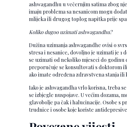
ashwagandhu u večernjim satima zbog nje
imaju problema sa nesanicom mogu dodati
mlijeka ili drugog toplog napitka prije spa
Koliko dugoo uzimati ashwagandhu?
Dužina uzimanja ashwagandhe ovisi o svr
stresa i nesanice, dovoljno je uzimati je 1
se uzimati od nekoliko mjeseci do godinu 
preporučuje se konsultovati s doktorom il
ako imate određena zdravstvena stanja ili k
Iako je ashwagandha vrlo korisna, treba s
se izbjegle nuspojave. U većim dozama, mo
glavobolje pa čak i halucinacije. Osobe s 
trudnice i osobe koje koriste antidepresiv
Povezane vijesti