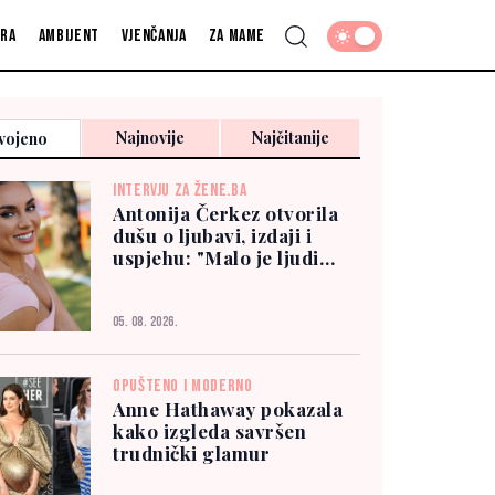
fra
Ambijent
Vjenčanja
Za mame
Najnovije
Najčitanije
vojeno
INTERVJU ZA ŽENE.BA
Antonija Čerkez otvorila
dušu o ljubavi, izdaji i
uspjehu: "Malo je ljudi
kojima možete vjerovati"
05. 08. 2026.
OPUŠTENO I MODERNO
Anne Hathaway pokazala
kako izgleda savršen
trudnički glamur