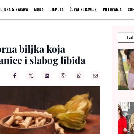
ltura & zabava
Moda
Ljepota
Čuvaj zdravlje
Putovanja
So
Izd
na biljka koja
nice i slabog libida