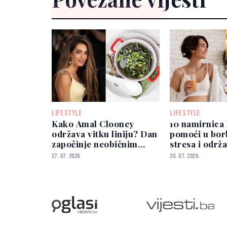
LIFESTYLE
LIFESTYLE
Kako Amal Clooney
10 namirnica
održava vitku liniju? Dan
pomoći u borb
započinje neobičnim
stresa i održ
doručkom
ravnoteže kor
27. 07. 2026.
20. 07. 2026.