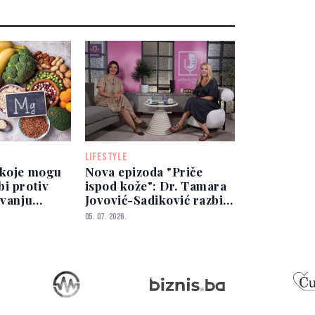
LIFESTYLE
 koje mogu
Nova epizoda "Priče
i protiv
ispod kože": Dr. Tamara
avanju
Jovović-Sadiković razbija
tizola
najveće mitove o njezi
05. 07. 2026.
kože