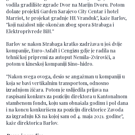
vodila gradilište zgrade Dvor na Marijn Dvoru. Potom
dolaze projekti Garden Sarajevo City Centar i hotel
Marriot, te projekat gradnje HE Vranduk'', kaže Barlov,
''koji nažalost nije okončan zbog spora Strabaga i
Elektroprivrede BiH.''
Barlov se nakon Strabaga kratko zadržava u još dvije
kompanije, Euro-Asfalt i Cengizu gdje je radila na
tehničkoj pripremi za autoput Nemila-Zvirovići, a
potom u kineskoj kompaniji Sino-hidro.
''Nakon svega ovoga, desio se angažman u kompaniji u
koja se bavi vertikalnim transportom, odnosno
izradnjom žičara. Potom je uslijedila prijava na
raspisani konkurs za poziciju direktora u Kantonalnom
stambenom fondu, koju sam obnašala godinu i pol dana
i na koncu konkurišem za poziciju direktorice Zavoda
za izgradnju KS na kojoj sam od 4. maja 2021. godine'',
kaže direktorica Barlov.