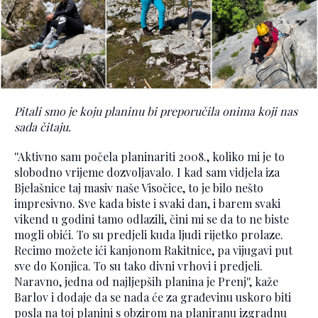
Pitali smo je koju planinu bi preporučila onima koji nas
sada čitaju.
''Aktivno sam počela planinariti 2008., koliko mi je to
slobodno vrijeme dozvoljavalo. I kad sam vidjela iza
Bjelašnice taj masiv naše Visočice, to je bilo nešto
impresivno. Sve kada biste i svaki dan, i barem svaki
vikend u godini tamo odlazili, čini mi se da to ne biste
mogli obići. To su predjeli kuda ljudi rijetko prolaze.
Recimo možete ići kanjonom Rakitnice, pa vijugavi put
sve do Konjica. To su tako divni vrhovi i predjeli.
Naravno, jedna od najljepših planina je Prenj'', kaže
Barlov i dodaje da se nada će za građevinu uskoro biti
posla na toj planini s obzirom na planiranu izgradnu