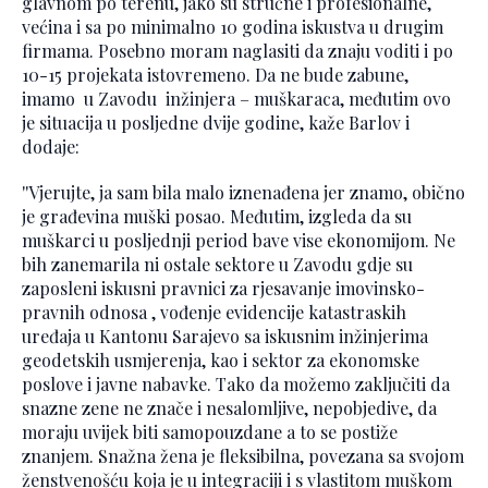
glavnom po terenu, jako su stručne i profesionalne,
većina i sa po minimalno 10 godina iskustva u drugim
firmama. Posebno moram naglasiti da znaju voditi i po
10-15 projekata istovremeno. Da ne bude zabune,
imamo u Zavodu inžinjera – muškaraca, međutim ovo
je situacija u posljedne dvije godine, kaže Barlov i
dodaje:
''Vjerujte, ja sam bila malo iznenađena jer znamo, obično
je građevina muški posao. Međutim, izgleda da su
muškarci u posljednji period bave vise ekonomijom. Ne
bih zanemarila ni ostale sektore u Zavodu gdje su
zaposleni iskusni pravnici za rjesavanje imovinsko-
pravnih odnosa , vođenje evidencije katastraskih
uređaja u Kantonu Sarajevo sa iskusnim inžinjerima
geodetskih usmjerenja, kao i sektor za ekonomske
poslove i javne nabavke. Tako da možemo zaključiti da
snazne zene ne znače i nesalomljive, nepobjedive, da
moraju uvijek biti samopouzdane a to se postiže
znanjem. Snažna žena je fleksibilna, povezana sa svojom
ženstvenošću koja je u integraciji i s vlastitom muškom