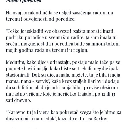
Posao i porodica
Na ovaj korak odlučila se usljed zasićenja radom na
terenu i odvojenosti od porodice.
''Teško je uskladiti sve obaveze i zaista morate imati
podršku porodice u svemu što radite. Ja sam imala tu
sreću i mogućnost da i porodica bude sa mnom tokom
mojih godina rada na terenu i u region.
Međutim, kako djeca odrastaju, postaje malo teže pa se
počnete baviti mišlju kako biste se trebali negdje ipak
stacionirati. Dok su djeca mala, možete, tu je bila i moja
mama, nana - servis'', kaže kroz smijeh Barlov i dodaje
da su bili tim, ali da je odricanja bilo i previše obzirom
na radno vrijeme koje je nerijetko trajalo i po 12 ili 13
sati dnevno.
''Naravno tu je i vjera kao pokretač svega što je bitno za
duševni mir i napredak'', kaže direktorica Barlov.