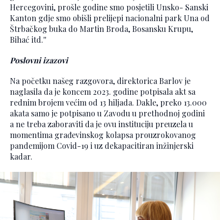
Hercegovini, prošle godine smo posjetili Unsko- Sanski
Kanton gdje smo obišli prelijepi nacionalni park Una od
Štrbačkog buka do Martin Broda, Bosansku Krupu,
Bihać itd.''
Poslovni izazovi
Na početku našeg razgovora, direktorica Barlov je
naglasila da je koncem 2023. godine potpisala akt sa
rednim brojem većim od 13 hiljada. Dakle, preko 13.000
akata samo je potpisano u Zavodu u prethodnoj godini
a ne treba zaboraviti da je ovu instituciju preuzela u
momentima građevinskog kolapsa prouzrokovanog
pandemijom Covid-19 i uz dekapacitiran inžinjerski
kadar.