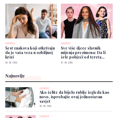
LIFESTYLE
LIFESTYLE
Šest znakova koji otkrivaju
Sve više djece slavnih
da je vaša veza u ozbiljnoj
mijenja prezimena: Da li
krizi
žele pobjeći od tereta
poznatih roditelja?
04. 08. 2026.
07. 08. 2026.
Najnovije
LIFESTYLE
Ako želite da bijelo rublje izgleda kao
novo, isprobajte ovaj jednostavan
savjet
08. 08. 2026.
LIFESTYLE