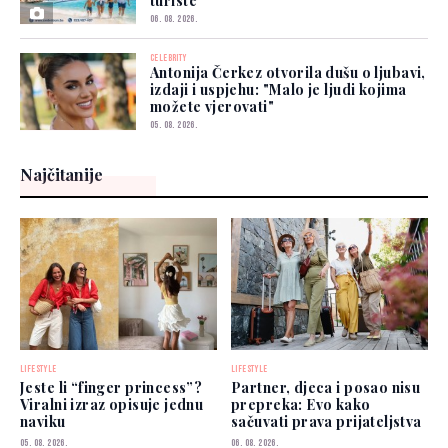
turiste
06. 08. 2026.
CELEBRITY
Antonija Čerkez otvorila dušu o ljubavi,
izdaji i uspjehu: "Malo je ljudi kojima
možete vjerovati"
05. 08. 2026.
Najčitanije
LIFESTYLE
LIFESTYLE
Jeste li “finger princess”?
Partner, djeca i posao nisu
Viralni izraz opisuje jednu
prepreka: Evo kako
naviku
sačuvati prava prijateljstva
05. 08. 2026.
06. 08. 2026.