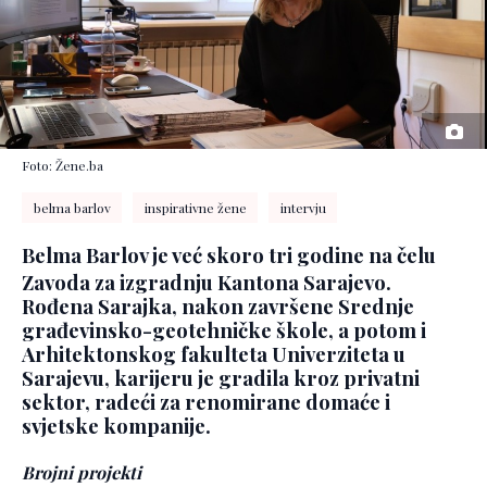
Foto: Žene.ba
belma barlov
inspirativne žene
intervju
Belma Barlov je već skoro tri godine na čelu
Zavoda za izgradnju Kantona Sarajevo.
Rođena Sarajka, nakon završene Srednje
građevinsko-geotehničke škole, a potom i
Arhitektonskog fakulteta Univerziteta u
Sarajevu, karijeru je gradila kroz privatni
sektor, radeći za renomirane domaće i
svjetske kompanije.
Brojni projekti