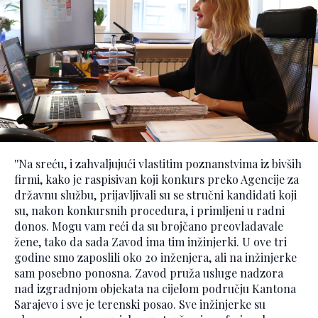
''Na sreću, i zahvaljujući vlastitim poznanstvima iz bivših
firmi, kako je raspisivan koji konkurs preko Agencije za
državnu službu, prijavljivali su se stručni kandidati koji
su, nakon konkursnih procedura, i primljeni u radni
donos. Mogu vam reći da su brojčano preovladavale
žene, tako da sada Zavod ima tim inžinjerki. U ove tri
godine smo zaposlili oko 20 inženjera, ali na inžinjerke
sam posebno ponosna. Zavod pruža usluge nadzora
nad izgradnjom objekata na cijelom području Kantona
Sarajevo i sve je terenski posao. Sve inžinjerke su