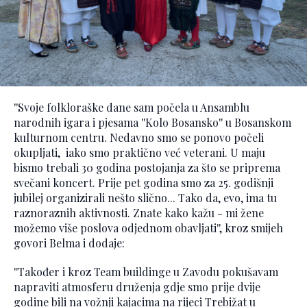
''Svoje folkloraške dane sam počela u Ansamblu
narodnih igara i pjesama ''Kolo Bosansko'' u Bosanskom
kulturnom centru. Nedavno smo se ponovo počeli
okupljati, iako smo praktično već veterani. U maju
bismo trebali 30 godina postojanja za što se priprema
svečani koncert. Prije pet godina smo za 25. godišnji
jubilej organizirali nešto slično... Tako da, evo, ima tu
raznoraznih aktivnosti. Znate kako kažu - mi žene
možemo više poslova odjednom obavljati'', kroz smijeh
govori Belma i dodaje:
''Također i kroz Team buildinge u Zavodu pokušavam
napraviti atmosferu druženja gdje smo prije dvije
godine bili na vožnji kajacima na rijeci Trebižat u