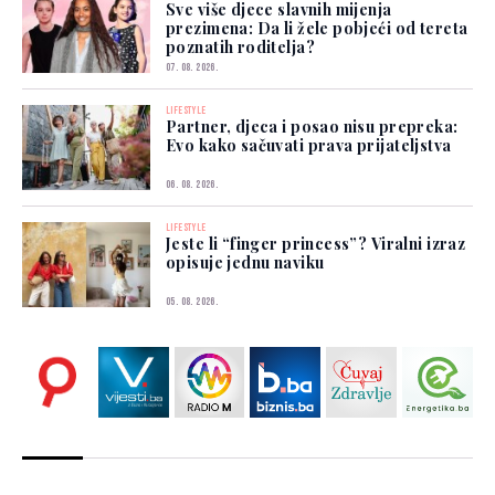
Sve više djece slavnih mijenja
prezimena: Da li žele pobjeći od tereta
poznatih roditelja?
07. 08. 2026.
LIFESTYLE
Partner, djeca i posao nisu prepreka:
Evo kako sačuvati prava prijateljstva
06. 08. 2026.
LIFESTYLE
Jeste li “finger princess”? Viralni izraz
opisuje jednu naviku
05. 08. 2026.