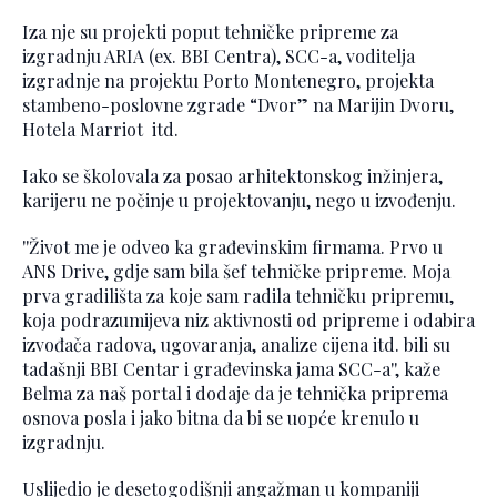
Iza nje su projekti poput tehničke pripreme za
izgradnju ARIA (ex. BBI Centra), SCC-a, voditelja
izgradnje na projektu Porto Montenegro, projekta
stambeno-poslovne zgrade “Dvor” na Marijin Dvoru,
Hotela Marriot itd.
Iako se školovala za posao arhitektonskog inžinjera,
karijeru ne počinje u projektovanju, nego u izvođenju.
''Život me je odveo ka građevinskim firmama. Prvo u
ANS Drive, gdje sam bila šef tehničke pripreme. Moja
prva gradilišta za koje sam radila tehničku pripremu,
koja podrazumijeva niz aktivnosti od pripreme i odabira
izvođača radova, ugovaranja, analize cijena itd. bili su
tadašnji BBI Centar i građevinska jama SCC-a'', kaže
Belma za naš portal i dodaje da je tehnička priprema
osnova posla i jako bitna da bi se uopće krenulo u
izgradnju.
Uslijedio je desetogodišnji angažman u kompaniji