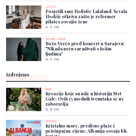
LIFESTYLE
Posjetili smo Holistic Lalaland: Ševala
Hodžić otkriva zašto je reformer
pilates osvojio žene
07. 07. 2026.
KULTURA & ZABAVA
Božo Vrećo pred koncert u Sarajevu:
"Nikada neću sarađivati s lošim
ljudima"
06. 07. 2026.
Izdvojeno
MODA
Kreacije koje su ušle u historiju Met
Gale: Ovih 15 modnih trenutaka se ne
zaboravlja
06. 08. 2026.
PUTOVANJA
Kristalno more, predivne plaže i
pristupačne cijene: Albanija osvaja bh.