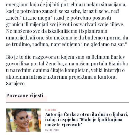
energijom koja će joj biti potrebna u nekim situacijama,
kad je potrebno zauzeti se za sebe, izraziti sebe, reći
„neću“ ili „ne mogu“ i kad je potrebno postaviti
granicu ili mijenjati svoj život i ostvarivati svoje ciljeve.
Ne možemo sve da iskalkulišemo i isplaniramo
unaprijed, ali ono što možemo je da budemo uporne, da
se trudimo, radimo, napredujemo i ne gledamo na sat.''
Bio je to dio razgovora u kojem smo sa Belmom Barlov
govorili za portal Žene.ba, a na našem portalu Biznis.ba
u narednim danima čitajte kompletan, veliki intervju o
aktuelnim infrastrukturnim projektima u Kantonu
Sarajevo.
Povezane vijesti
CELEBRITY
Antonija Čerkez otvorila dušu o ljubavi,
izdaji i uspjehu: "Malo je ljudi kojima
možete vjerovati"
05. 08. 2026.