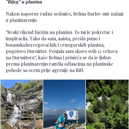
"Bijeg" u planinu
Nakon naporne radne sedmice, Belma Barlov mir nalazi
u planinarenju.
''Svaki vikend bježim na planinu. To mi je pokretač i
inspiracija. Tako da sam, zaista, prešla puno i
bosanskohercegovačkih i crnogorskih planina,
pogotovo Durmitor. Penjala sam skoro svih 12 vrhova
na Durmitoru'', kaže Belma i prisjeća se da je ljubav
prema planinarenju razvila odlascima na planinske
pohode sa ocem prije agresije na BiH.