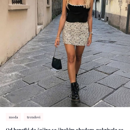
moda
trendovi
Od beretki do šešira sa širokim obodom, pokrivala za