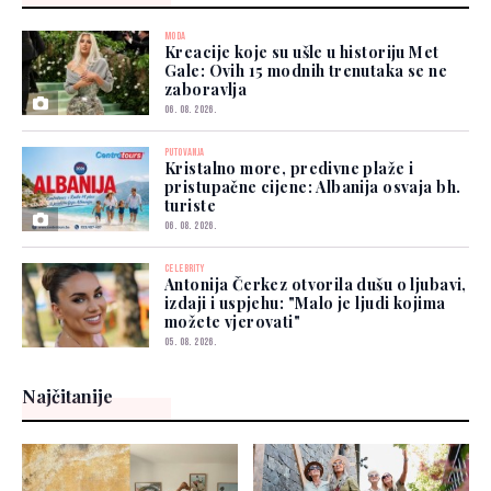
MODA
Kreacije koje su ušle u historiju Met
Gale: Ovih 15 modnih trenutaka se ne
zaboravlja
06. 08. 2026.
PUTOVANJA
Kristalno more, predivne plaže i
pristupačne cijene: Albanija osvaja bh.
turiste
06. 08. 2026.
CELEBRITY
Antonija Čerkez otvorila dušu o ljubavi,
izdaji i uspjehu: "Malo je ljudi kojima
možete vjerovati"
05. 08. 2026.
Najčitanije