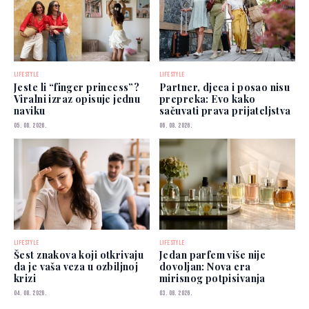
LIFESTYLE
LIFESTYLE
Jeste li “finger princess”?
Partner, djeca i posao nisu
Viralni izraz opisuje jednu
prepreka: Evo kako
naviku
sačuvati prava prijateljstva
05. 08. 2026.
06. 08. 2026.
LIFESTYLE
LIFESTYLE
Šest znakova koji otkrivaju
Jedan parfem više nije
da je vaša veza u ozbiljnoj
dovoljan: Nova era
krizi
mirisnog potpisivanja
04. 08. 2026.
03. 08. 2026.