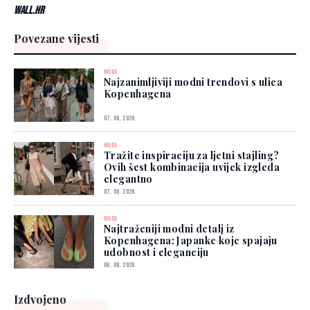
Wall.hr
Povezane vijesti
MODA
Najzanimljiviji modni trendovi s ulica
Kopenhagena
07. 08. 2026.
MODA
Tražite inspiraciju za ljetni stajling?
Ovih šest kombinacija uvijek izgleda
elegantno
07. 08. 2026.
MODA
Najtraženiji modni detalj iz
Kopenhagena: Japanke koje spajaju
udobnost i eleganciju
06. 08. 2026.
Izdvojeno