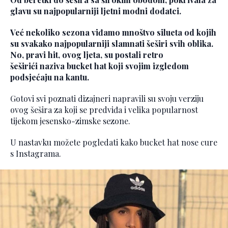
glavu su najpopularniji ljetni modni dodatci.
Već nekoliko sezona viđamo mnoštvo silueta od kojih
su svakako najpopularniji slamnati šeširi svih oblika.
No, pravi hit, ovog ljeta, su postali retro
šeširići naziva bucket hat koji svojim izgledom
podsjećaju na kantu.
Gotovi svi poznati dizajneri napravili su svoju verziju
ovog šešira za koji se predviđa i velika popularnost
tijekom jesensko-zimske sezone.
U nastavku možete pogledati kako bucket hat nose cure
s Instagrama.