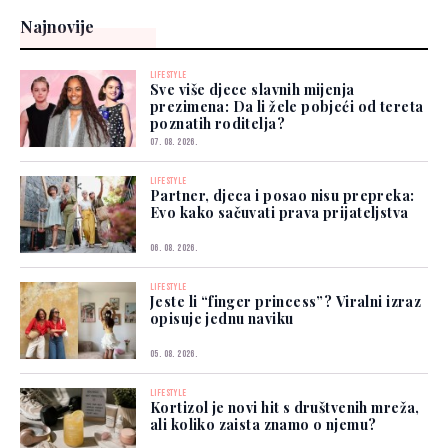
Najnovije
LIFESTYLE
Sve više djece slavnih mijenja
prezimena: Da li žele pobjeći od tereta
poznatih roditelja?
07. 08. 2026.
LIFESTYLE
Partner, djeca i posao nisu prepreka:
Evo kako sačuvati prava prijateljstva
06. 08. 2026.
LIFESTYLE
Jeste li “finger princess”? Viralni izraz
opisuje jednu naviku
05. 08. 2026.
LIFESTYLE
Kortizol je novi hit s društvenih mreža,
ali koliko zaista znamo o njemu?