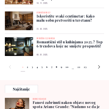
10. 11. 2025.
JEDNOSTAVNO JE!
Iskoristite svaki centimetar: Kako
malu sobu pretvoriti u teretanu?
23. 02. 2025.
NEOBIČNA ELEGANCIJA
Romantični stil u kuhinjama 2025.? Top
6 trendova koje ne smijete propustiti!
08. 01. 2025.
1
2
3
4
5
6
7
8
9
10
22
23
...
Najčitanije
BURNE REAKCIJE
Fanovi zabrinuti nakon objave novog
spota Ariane Grande: "Nadamo se da je