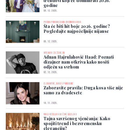
trendovi koji će dominirati 2026.
godine
09. 12. 2025.
PREMA PROGNOZAMA BRENDOVA BOJA
Šta će biti hit boje 2026. godine?
Pogledajte najpoželjnije nijanse
05. 12. 2025.
INTERVJU ZA ŽENE.BA
Adnan Hajrulahović Haad: Poznati
dizajner nam otkriva kako nositi
odjeću sa svrhom
02. 12. 2025.
ELEGANTNE, DUGE I PRIRODNE
Zaboravite pravila: Duga kosa više nije
samo za dvadesete
10. 11. 2025.
MALI DETALJI KOJI ČINE RAZLIKU
Tajna savršenog vjenčanja: Kako
spojiti trend i bezvremensku
eleganciju?