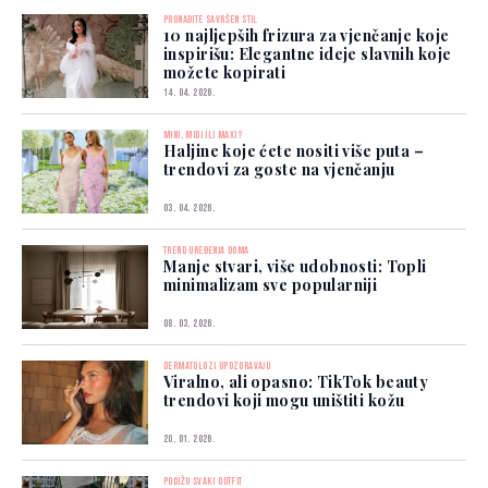
PRONAĐITE SAVRŠEN STIL
10 najljepših frizura za vjenčanje koje
inspirišu: Elegantne ideje slavnih koje
možete kopirati
14. 04. 2026.
MINI, MIDI ILI MAXI?
Haljine koje ćete nositi više puta –
trendovi za goste na vjenčanju
03. 04. 2026.
TREND UREĐENJA DOMA
Manje stvari, više udobnosti: Topli
minimalizam sve popularniji
08. 03. 2026.
DERMATOLOZI UPOZORAVAJU
Viralno, ali opasno: TikTok beauty
trendovi koji mogu uništiti kožu
20. 01. 2026.
PODIŽU SVAKI OUTFIT