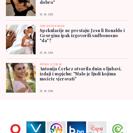
dobro"
03. 08. 2026.
TEMA SVJETSKIH MEDIJA
Spekulacije ne prestaju: Jesu li Ronaldo i
Georgina ipak izgovorili sudbonosno
"da"?
03. 08. 2026.
INTERVJU ZA ŽENE.BA
Antonija Čerkez otvorila dušu o ljubavi,
izdaji i uspjehu: "Malo je ljudi kojima
možete vjerovati"
05. 08. 2026.