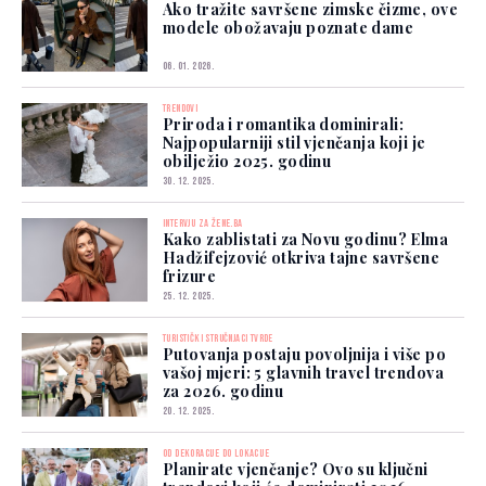
Ako tražite savršene zimske čizme, ove
modele obožavaju poznate dame
06. 01. 2026.
TRENDOVI
Priroda i romantika dominirali:
Najpopularniji stil vjenčanja koji je
obilježio 2025. godinu
30. 12. 2025.
INTERVJU ZA ŽENE.BA
Kako zablistati za Novu godinu? Elma
Hadžifejzović otkriva tajne savršene
frizure
25. 12. 2025.
TURISTIČKI STRUČNJACI TVRDE
Putovanja postaju povoljnija i više po
vašoj mjeri: 5 glavnih travel trendova
za 2026. godinu
20. 12. 2025.
OD DEKORACIJE DO LOKACIJE
Planirate vjenčanje? Ovo su ključni