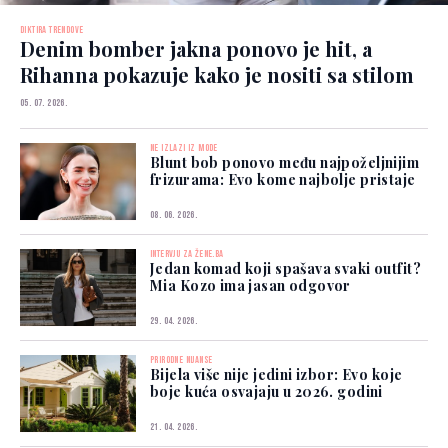
DIKTIRA TRENDOVE
Denim bomber jakna ponovo je hit, a
Rihanna pokazuje kako je nositi sa stilom
05. 07. 2026.
NE IZLAZI IZ MODE
Blunt bob ponovo među najpoželjnijim
frizurama: Evo kome najbolje pristaje
08. 06. 2026.
INTERVJU ZA ŽENE.BA
Jedan komad koji spašava svaki outfit?
Mia Kozo ima jasan odgovor
29. 04. 2026.
PRIRODNE NIJANSE
Bijela više nije jedini izbor: Evo koje
boje kuća osvajaju u 2026. godini
21. 04. 2026.