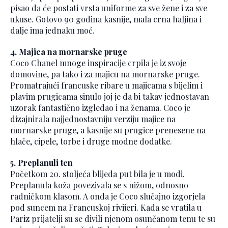
pisao da će postati vrsta uniforme za sve žene i za sve
ukuse. Gotovo 90 godina kasnije, mala crna haljina i
dalje ima jednaku moć.
4. Majica na mornarske pruge
Coco Chanel mnoge inspiracije crpila je iz svoje
domovine, pa tako i za majicu na mornarske pruge.
Promatrajući francuske ribare u majicama s bijelim i
plavim prugicama sinulo joj je da bi takav jednostavan
uzorak fantastično izgledao i na ženama. Coco je
dizajnirala najjednostavniju verziju majice na
mornarske pruge, a kasnije su prugice prenesene na
hlače, cipele, torbe i druge modne dodatke.
5. Preplanuli ten
Početkom 20. stoljeća blijeda put bila je u modi.
Preplanula koža povezivala se s nižom, odnosno
radničkom klasom. A onda je Coco slučajno izgorjela
pod suncem na Francuskoj rivijeri. Kada se vratila u
Pariz prijatelji su se divili njenom osunčanom tenu te su