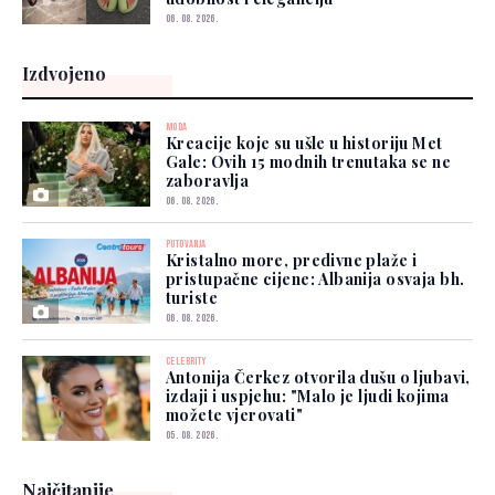
06. 08. 2026.
Izdvojeno
MODA
Kreacije koje su ušle u historiju Met
Gale: Ovih 15 modnih trenutaka se ne
zaboravlja
06. 08. 2026.
PUTOVANJA
Kristalno more, predivne plaže i
pristupačne cijene: Albanija osvaja bh.
turiste
06. 08. 2026.
CELEBRITY
Antonija Čerkez otvorila dušu o ljubavi,
izdaji i uspjehu: "Malo je ljudi kojima
možete vjerovati"
05. 08. 2026.
Najčitanije