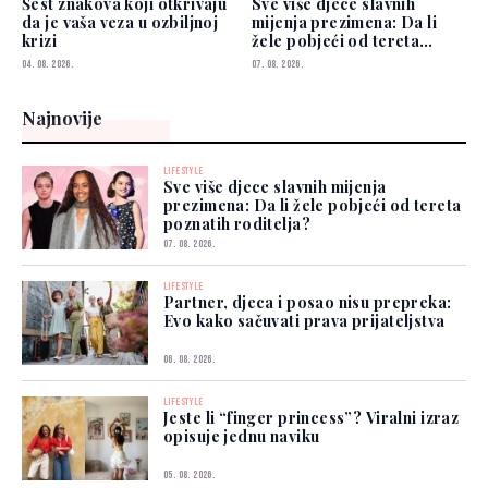
Šest znakova koji otkrivaju
Sve više djece slavnih
da je vaša veza u ozbiljnoj
mijenja prezimena: Da li
krizi
žele pobjeći od tereta
poznatih roditelja?
04. 08. 2026.
07. 08. 2026.
Najnovije
LIFESTYLE
Sve više djece slavnih mijenja
prezimena: Da li žele pobjeći od tereta
poznatih roditelja?
07. 08. 2026.
LIFESTYLE
Partner, djeca i posao nisu prepreka:
Evo kako sačuvati prava prijateljstva
06. 08. 2026.
LIFESTYLE
Jeste li “finger princess”? Viralni izraz
opisuje jednu naviku
05. 08. 2026.