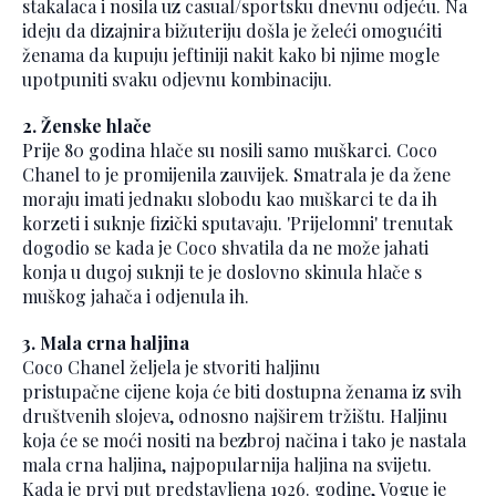
stakalaca i nosila uz casual/sportsku dnevnu odjeću. Na
ideju da dizajnira bižuteriju došla je želeći omogućiti
ženama da kupuju jeftiniji nakit kako bi njime mogle
upotpuniti svaku odjevnu kombinaciju.
2. Ženske hlače
Prije 80 godina hlače su nosili samo muškarci. Coco
Chanel to je promijenila zauvijek. Smatrala je da žene
moraju imati jednaku slobodu kao muškarci te da ih
korzeti i suknje fizički sputavaju. 'Prijelomni' trenutak
dogodio se kada je Coco shvatila da ne može jahati
konja u dugoj suknji te je doslovno skinula hlače s
muškog jahača i odjenula ih.
3. Mala crna haljina
Coco Chanel željela je stvoriti haljinu
pristupačne cijene koja će biti dostupna ženama iz svih
društvenih slojeva, odnosno najširem tržištu. Haljinu
koja će se moći nositi na bezbroj načina i tako je nastala
mala crna haljina, najpopularnija haljina na svijetu.
Kada je prvi put predstavljena 1926. godine, Vogue je