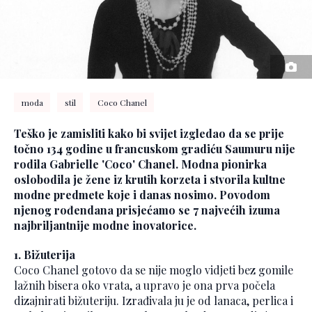
moda
stil
Coco Chanel
Teško je zamisliti kako bi svijet izgledao da se prije
točno 134 godine u francuskom gradiću Saumuru nije
rodila Gabrielle 'Coco' Chanel. Modna pionirka
oslobodila je žene iz krutih korzeta i stvorila kultne
modne predmete koje i danas nosimo. Povodom
njenog rođendana prisjećamo se 7 najvećih izuma
najbriljantnije modne inovatorice.
1. Bižuterija
Coco Chanel gotovo da se nije moglo vidjeti bez gomile
lažnih bisera oko vrata, a upravo je ona prva počela
dizajnirati bižuteriju. Izrađivala ju je od lanaca, perlica i