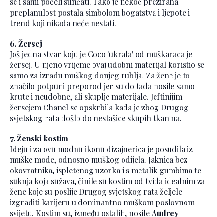
se i sami počeli sunčati. Tako je nekoć prezirana
preplanulost postala simbolom bogatstva i ljepote i
trend koji nikada neće nestati.
6. Žersej
Još jedna stvar koju je Coco 'ukrala' od muškaraca je
žersej. U njeno vrijeme ovaj udobni materijal koristio se
samo za izradu muškog donjeg rublja. Za žene je to
značilo potpuni preporod jer su do tada nosile samo
krute i neudobne, ali skuplje materijale. Jeftinijim
žersejem Chanel se opskrbila kada je zbog Drugog
svjetskog rata došlo do nestašice skupih tkanina.
7. Ženski kostim
Ideju i za ovu modnu ikonu dizajnerica je posudila iz
muške mode, odnosno muškog odijela. Jaknica bez
okovratnika, ispletenog uzorka i s metalik gumbima te
suknja koja sužava, činile su kostim od tvida idealnim za
žene koje su poslije Drugog svjetskog rata željele
izgraditi karijeru u dominantno muškom poslovnom
svijetu. Kostim su, između ostalih, nosile
Audrey