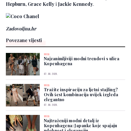
Hepburn, Grace Kelly
i
Jackie Kennedy
.
Zadovoljna.hr
Povezane vijesti
MODA
Najzanimljiviji modni trendovi s ulica
Kopenhagena
07. 08. 2026.
MODA
Tražite inspiraciju za ljetni stajling?
Ovih šest kombinacija uvijek izgleda
elegantno
07. 08. 2026.
MODA
Najtraženiji modni detalj iz
Kopenhagena: Japanke koje spajaju
udobnost i eleganciju