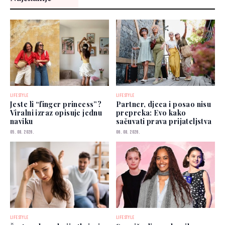
LIFESTYLE
LIFESTYLE
Jeste li “finger princess”?
Partner, djeca i posao nisu
Viralni izraz opisuje jednu
prepreka: Evo kako
naviku
sačuvati prava prijateljstva
05. 08. 2026.
06. 08. 2026.
LIFESTYLE
LIFESTYLE