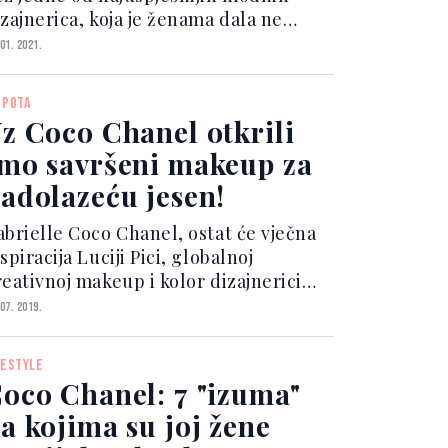
izajnerica, koja je ženama dala ne
amo slobodu kroja, već i ostavila
 01. 2021.
slijeđe, inspiraciju koju rado
rihvatamo i danas. Gabrielle Bonheur,
EPOTA
oznatija kao Coco Cha...
z Coco Chanel otkrili
mo savršeni makeup za
adolazeću jesen!
abrielle Coco Chanel, ostat će vječna
spiracija Luciji Pici, globalnoj
reativnoj makeup i kolor dizajnerici
odne kuće Chanel koja posvećeno
 07. 2019.
di kako bi predstavila osjećaj klasične
egancije po kojoj je brend svjetski
FESTYLE
oznat. “Žene m...
oco Chanel: 7 "izuma"
a kojima su joj žene