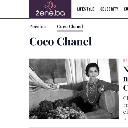
Lifestyle
Celebrity
Ku
Početna
Coco Chanel
Coco Chanel
BE
N
n
C
C
r
e
j
17.
d