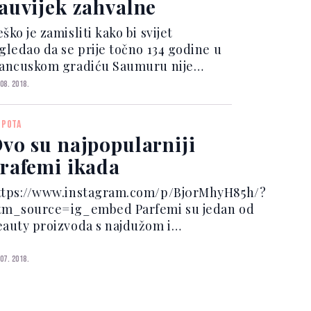
auvijek zahvalne
ško je zamisliti kako bi svijet
zgledao da se prije točno 134 godine u
rancuskom gradiću Saumuru nije
odila Gabrielle 'Coco' Chanel. Modna
 08. 2018.
onirka oslobodila je žene iz krutih
orzeta i stvorila kultne modne
EPOTA
redmete koje i danas nosi...
vo su najpopularniji
rafemi ikada
ttps://www.instagram.com/p/Bj0rMhyH85h/?
tm_source=ig_embed Parfemi su jedan od
eauty proizvoda s najdužom i
juzbudljivijom tradicijom koja se krije u
ričama iza uvijek drugačijih spojeva
 07. 2018.
azličitih snažnih i ugodnih mirisnih nota.
r...