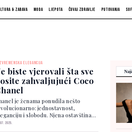
ltura & zabava
Moda
Ljepota
Čuvaj zdravlje
Putovanja
So
ZVREMENSKA ELEGANCIJA
e biste vjerovali šta sve
Najč
osite zahvaljujući Coco
hanel
hanel je ženama ponudila nešto
evolucionarno: jednostavnost,
leganciju i slobodu. Njena ostavština
e u svakodnevnim komadima koje
 07. 2025.
anas nosimo zahvaljujući njoj.