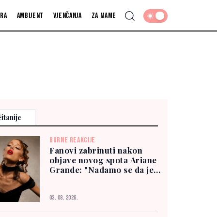
fra
Ambijent
Vjenčanja
Za mame
itanije
BURNE REAKCIJE
Fanovi zabrinuti nakon
objave novog spota Ariane
Grande: "Nadamo se da je
dobro"
03. 08. 2026.