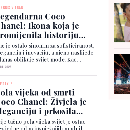
ižuterija - dostupnost mode svima
IZBRISIV TRAG
co Chanel bila je prva dizajnerica...
egendarna Coco
hanel: Ikona koja je
romijenila historiju
mode
e je ostalo sinonim za sofisticiranost,
eganciju i inovaciju, a njeno naslijeđe
 danas oblikuje svijet mode. Kao
snivačica istoimenog brenda Chanel,
 01. 2025.
co je stvorila trendove koji su
omaknuli granice modnog dizajna, a
FESTYLE
ena vizija pr...
ola vijeka od smrti
oco Chanel: Živjela je
leganciju i prkosila
ruštvenim pravilima
ije tačno pola vijeka svijet je ostao
ez jedne od najuspješnijih modnih