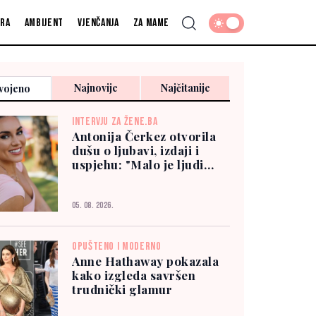
fra
Ambijent
Vjenčanja
Za mame
Najnovije
Najčitanije
vojeno
INTERVJU ZA ŽENE.BA
Antonija Čerkez otvorila
dušu o ljubavi, izdaji i
uspjehu: "Malo je ljudi
kojima možete vjerovati"
05. 08. 2026.
OPUŠTENO I MODERNO
Anne Hathaway pokazala
kako izgleda savršen
trudnički glamur