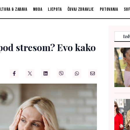
ltura & zabava
Moda
Ljepota
Čuvaj zdravlje
Putovanja
So
Izd
o pod stresom? Evo kako