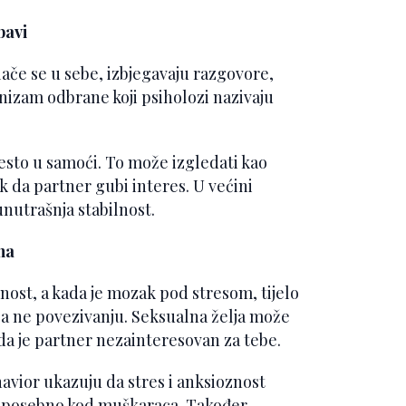
bavi
ovlače se u sebe, izbjegavaju razgovore,
anizam odbrane koji psiholozi nazivaju
esto u samoći. To može izgledati kao
ak da partner gubi interes. U većini
unutrašnja stabilnost.
na
tnost, a kada je mozak pod stresom, tijelo
, a ne povezivanju. Seksualna želja može
i da je partner nezainteresovan za tebe.
havior ukazuju da stres i anksioznost
, posebno kod muškaraca. Također,