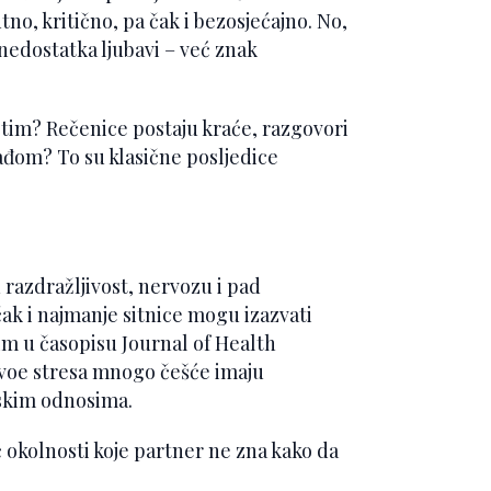
no, kritično, pa čak i bezosjećajno. No,
nedostatka ljubavi – već znak
tim? Rečenice postaju kraće, razgovori
svađom? To su klasične posljedice
 razdražljivost, nervozu i pad
 čak i najmanje sitnice mogu izazvati
im u časopisu Journal of Health
nivoe stresa mnogo češće imaju
rskim odnosima.
ć okolnosti koje partner ne zna kako da