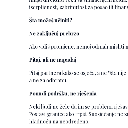
iscrpljenost, zabrinutost za posao ili fina
Šta možeš učiniti?
Ne zaključuj prebrzo
Ako vidiš promjene, nemoj odmah misliti na
Pitaj, ali ne napadaj
Pitaj partnera kako se osjeća, a ne "šta nij
a ne za odbranu.
Ponudi podršku, ne rješenja
Neki ljudi ne žele da im se problemi rješav
Postavi granice ako trpiš. Suosjećanje ne 
hladnoću na neodređeno.