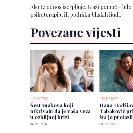
Ako te odnos iscrpljuje, traži pomoć – bil
psihoterapiju ili podršku bliskih ljudi.
Povezane vijesti
LIFESTYLE
CELEBRITY
Šest znakova koji
Hana Hadžia
otkrivaju da je vaša veza
Tabaković pr
u ozbiljnoj krizi
šta je prolazil
nimalo lako"
04. 08. 2026.
08. 07. 2026.