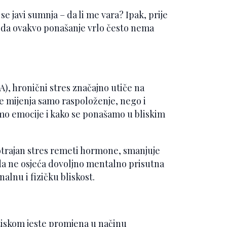
se javi sumnja – da li me vara? Ipak, prije
i da ovakvo ponašanje vrlo često nema
.
A), hronični stres značajno utiče na
e mijenja samo raspoloženje, nego i
mo emocije i kako se ponašamo u bliskim
otrajan stres remeti hormone, smanjuje
tada ne osjeća dovoljno mentalno prisutna
alnu i fizičku bliskost.
tiskom jeste promjena u načinu