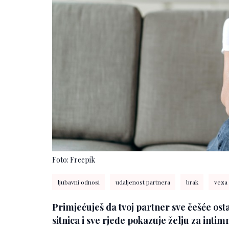
Foto: Freepik
ljubavni odnosi
udaljenost partnera
brak
veza
Primjećuješ da tvoj partner sve češće ost
sitnica i sve rjeđe pokazuje želju za inti