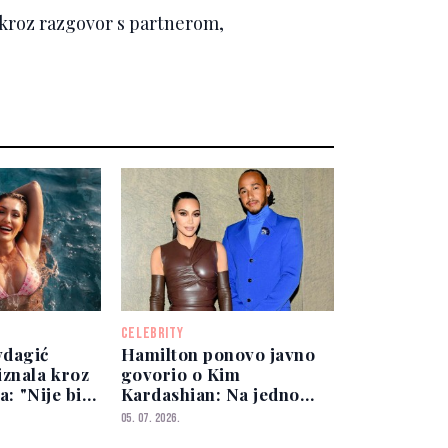
o kroz razgovor s partnerom,
CELEBRITY
vdagić
Hamilton ponovo javno
iznala kroz
govorio o Kim
a: "Nije bilo
Kardashian: Na jedno
pitanje nije mogao
05. 07. 2026.
sakriti osmijeh