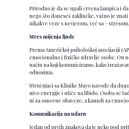
Prirodno je da se upali crvena lampica i da 
nego što doneseš zaključke, važno je znat
nikakve veze s nevjerom, već sa – stresom
Stres mijenja ljude
Prema Američkoj psihološkoj asocijaciji (AP
emocionalno i fizičko zdravlje osobe. On n
način na koji komuniciramo, kako izražava
odnosima.
Stručnjaci sa Klinike Mayo navode da dug
nivo energije i utiče na libido. Osoba se 
ni za osnovne obaveze, a kamoli za emocion
Komunikacija na udaru
Jedan od prvih znakova da je neko pod pri