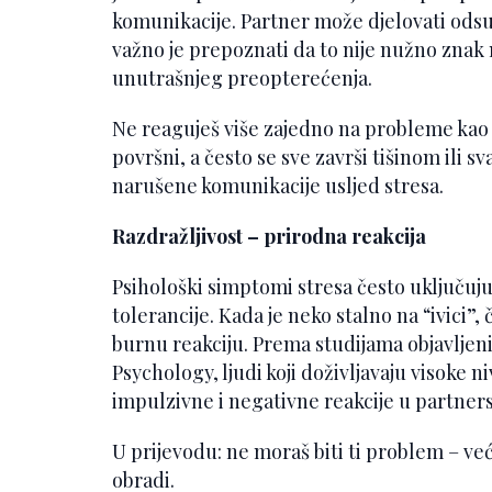
komunikacije. Partner može djelovati odsut
važno je prepoznati da to nije nužno znak 
unutrašnjeg preopterećenja.
Ne reaguješ više zajedno na probleme kao 
površni, a često se sve završi tišinom ili 
narušene komunikacije usljed stresa.
Razdražljivost – prirodna reakcija
Psihološki simptomi stresa često uključuju
tolerancije. Kada je neko stalno na “ivici”,
burnu reakciju. Prema studijama objavljen
Psychology, ljudi koji doživljavaju visoke 
impulzivne i negativne reakcije u partne
U prijevodu: ne moraš biti ti problem – ve
obradi.