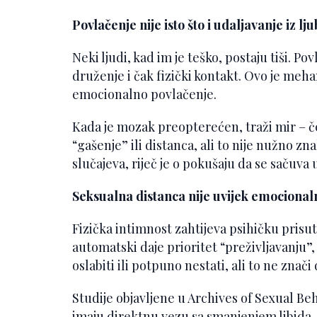
Povlačenje nije isto što i udaljavanje iz lju
Neki ljudi, kad im je teško, postaju tiši. P
druženje i čak fizički kontakt. Ovo je meh
emocionalno povlačenje.
Kada je mozak preopterećen, traži mir – č
“gašenje” ili distanca, ali to nije nužno zn
slučajeva, riječ je o pokušaju da se sačuva 
Seksualna distanca nije uvijek emocional
Fizička intimnost zahtijeva psihičku prisu
automatski daje prioritet “preživljavanju”
oslabiti ili potpuno nestati, ali to ne znač
Studije objavljene u Archives of Sexual Be
imaju direktnu vezu sa smanjenjem libida