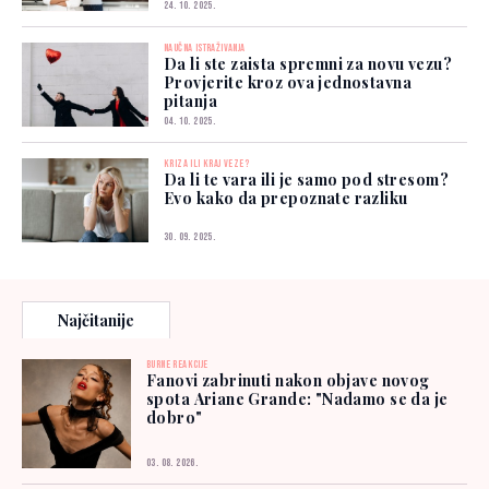
24. 10. 2025.
NAUČNA ISTRAŽIVANJA
Da li ste zaista spremni za novu vezu?
Provjerite kroz ova jednostavna
pitanja
04. 10. 2025.
KRIZA ILI KRAJ VEZE?
Da li te vara ili je samo pod stresom?
Evo kako da prepoznate razliku
30. 09. 2025.
Najčitanije
BURNE REAKCIJE
Fanovi zabrinuti nakon objave novog
spota Ariane Grande: "Nadamo se da je
dobro"
03. 08. 2026.