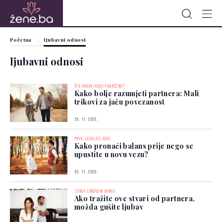
Početna
ljubavni odnosi
ljubavni odnosi
ŠTA PAROVI RADE POGREŠNO?
Kako bolje razumjeti partnera: Mali
trikovi za jaču povezanost
29. 11. 2025.
PRVO ZAVOLITE SEBE
Kako pronaći balans prije nego se
upustite u novu vezu?
03. 11. 2025.
ZDRAV EMOTIVNI ODNOS
Ako tražite ove stvari od partnera,
možda gušite ljubav