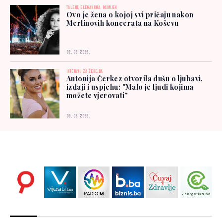
TALENT, ELEGANCIJA, OSMIJEH
Ovo je žena o kojoj svi pričaju nakon
Merlinovih koncerata na Koševu
02. 08. 2026.
INTERVJU ZA ŽENE.BA
Antonija Čerkez otvorila dušu o ljubavi,
izdaji i uspjehu: "Malo je ljudi kojima
možete vjerovati"
05. 08. 2026.