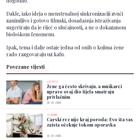
dogodilo.
Dakle, iako ideja o menstrualnoj sinkronizaciji zvuči
zanimljivo i gotovo filmski, dosadašnja istraživanja
sugeriraju da je riječ o slučajnosti, a ne o dokazanom
biološkom fenomenu.
Ipak, tema i dalje ostaje jedna od onih o kojima žene
rado razgovaraju uz kafu.
Povezane vijesti
LIFESTYLE
Žene ga često skrivaju, a muškarci
upravo ovaj dio tijela smatraju
privlačnim
26. 07. 2026.
ZA MAME
Carski rez nije kraj poroda: Evo šta vas
zaista očekuje tokom oporavka
23. 07. 2026.