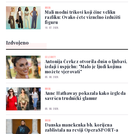
MODA
Mali modni trikovi koji čine veliku
razliku: Ovako ćete vizuelno izdužiti
figuru
10. 07. 2026.
Izdvojeno
CELEBRITY
Antonija Čerkez otvorila dušu o ljubavi,
izdaji i uspjehu: "Malo je ljudi kojima
možete vjerovati"
05. 08. 2026.
MODA
Anne Hathaway pokazala kako izgleda
savršen trudnički glamur
05. 08. 2026.
MODA
Danska manekenka bh. korijena
zablistala na reviji OperaSPORT-a