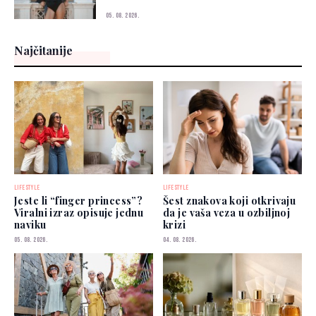
05. 08. 2026.
Najčitanije
LIFESTYLE
LIFESTYLE
Jeste li “finger princess”?
Šest znakova koji otkrivaju
Viralni izraz opisuje jednu
da je vaša veza u ozbiljnoj
naviku
krizi
05. 08. 2026.
04. 08. 2026.