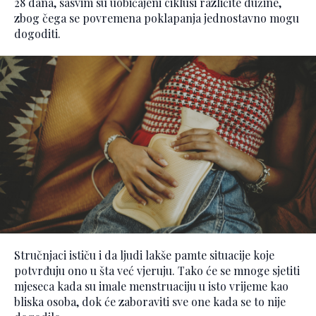
28 dana, sasvim su uobičajeni ciklusi različite dužine,
zbog čega se povremena poklapanja jednostavno mogu
dogoditi.
Stručnjaci ističu i da ljudi lakše pamte situacije koje
potvrđuju ono u šta već vjeruju. Tako će se mnoge sjetiti
mjeseca kada su imale menstruaciju u isto vrijeme kao
bliska osoba, dok će zaboraviti sve one kada se to nije