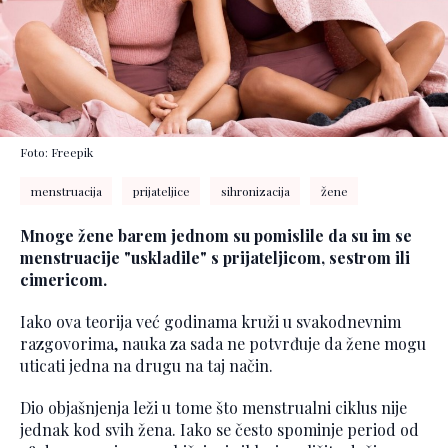
Foto: Freepik
menstruacija
prijateljice
sihronizacija
žene
Mnoge žene barem jednom su pomislile da su im se
menstruacije "uskladile" s prijateljicom, sestrom ili
cimericom.
Iako ova teorija već godinama kruži u svakodnevnim
razgovorima, nauka za sada ne potvrđuje da žene mogu
uticati jedna na drugu na taj način.
Dio objašnjenja leži u tome što menstrualni ciklus nije
jednak kod svih žena. Iako se često spominje period od