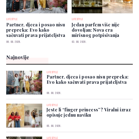
LIFESTYLE
LIFESTYLE
Partner, djeca i posao nisu
Jedan parfem više nije
prepreka: Evo kako
dovoljan: Nova era
sačuvati prava prijateljstva
mirisnog potpisivanja
06. 08. 2026.
03. 08. 2026.
Najnovije
LIFESTYLE
Partner, djeca i posao nisu prepreka:
Evo kako sačuvati prava prijateljstva
06. 08. 2026.
LIFESTYLE
Jeste li “finger princess”? Viralni izraz
opisuje jednu naviku
05. 08. 2026.
LIFESTYLE