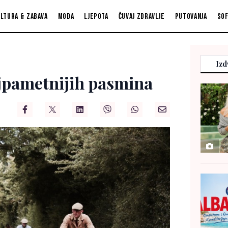
ltura & zabava
Moda
Ljepota
Čuvaj zdravlje
Putovanja
So
Izd
ajpametnijih pasmina