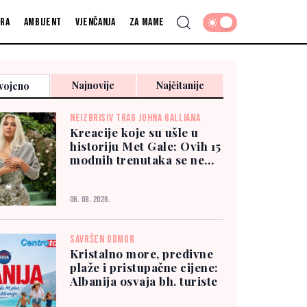
fra
Ambijent
Vjenčanja
Za mame
Najnovije
Najčitanije
vojeno
NEIZBRISIV TRAG JOHNA GALLIANA
Kreacije koje su ušle u
historiju Met Gale: Ovih 15
modnih trenutaka se ne
zaboravlja
06. 08. 2026.
SAVRŠEN ODMOR
Kristalno more, predivne
plaže i pristupačne cijene:
Albanija osvaja bh. turiste