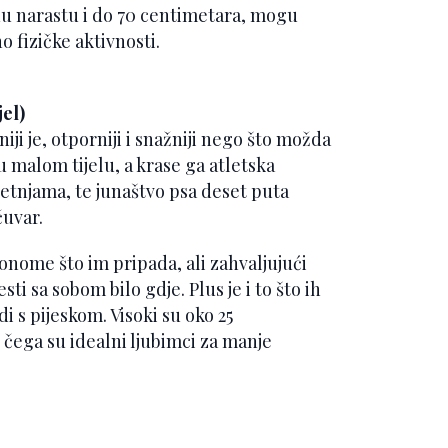
inu narastu i do 70 centimetara, mogu
o fizičke aktivnosti.
jel)
iji je, otporniji i snažniji nego što možda
 u malom tijelu, a krase ga atletska
šetnjama, te junaštvo psa deset puta
čuvar.
 onome što im pripada, ali zahvaljujući
sti sa sobom bilo gdje. Plus je i to što ih
 s pijeskom. Visoki su oko 25
 čega su idealni ljubimci za manje