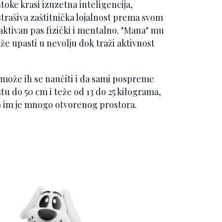
stoke krasi izuzetna inteligencija,
strašiva zaštitnička lojalnost prema svom
 aktivan pas fizički i mentalno. "Mana" mu
e upasti u nevolju dok traži aktivnost
a može ih se naučiti i da sami pospreme
stu do 50 cm i teže od 13 do 25 kilograma,
no im je mnogo otvorenog prostora.