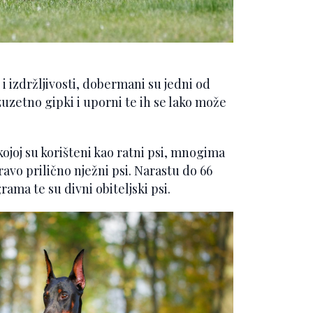
 i izdržljivosti, dobermani su jedni od
zuzetno gipki i uporni te ih se lako može
kojoj su korišteni kao ratni psi, mnogima
avo prilično nježni psi. Narastu do 66
rama te su divni obiteljski psi.