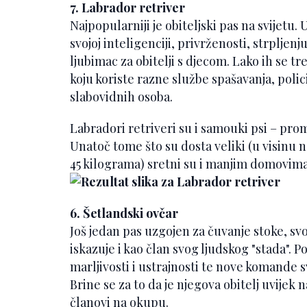
7. Labrador retriver
Najpopularniji je obiteljski pas na svijetu. 
svojoj inteligenciji, privrženosti, strpljen
ljubimac za obitelji s djecom. Lako ih se t
koju koriste razne službe spašavanja, polic
slabovidnih osoba.
Labradori retriveri su i samouki psi – prom
Unatoč tome što su dosta veliki (u visinu 
45 kilograma) sretni su i manjim domovima,
6. Šetlandski ovčar
Još jedan pas uzgojen za čuvanje stoke, sv
iskazuje i kao član svog ljudskog "stada". Po
marljivosti i ustrajnosti te nove komande 
Brine se za to da je njegova obitelj uvijek n
članovi na okupu.