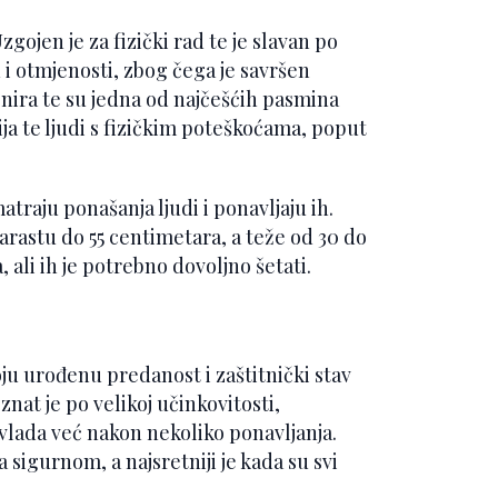
Uzgojen je za fizički rad te je slavan po
ju i otmjenosti, zbog čega je savršen
renira te su jedna od najčešćih pasmina
ija te ljudi s fizičkim poteškoćama, poput
atraju ponašanja ljudi i ponavljaju ih.
narastu do 55 centimetara, a teže od 30 do
 ali ih je potrebno dovoljno šetati.
oju urođenu predanost i zaštitnički stav
znat je po velikoj učinkovitosti,
svlada već nakon nekoliko ponavljanja.
a sigurnom, a najsretniji je kada su svi