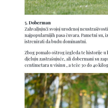
5. Doberman
Zahvaljujući svojoj urođenoj neustrašivosti
najpopularnijih pasa čuvara. Pametni su, i
istrenirati da budu dominantni.
Zbog pomalo oštrog izgleda te historije u 
djeluju zastrašujuće, ali dobermani su zapr
centimetara u visinu , a teže 30 do 40 kilog