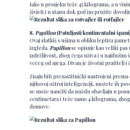
Iako u prosjeku teže 45 kilograma, a u vis
živjeti i u stanu dok god im pružite dovoljn
8.
Papillon
(Patuljasti kontinentalni špani
Ovaj slatkiš s ušima u obliku leptira pametn
izgleda.
Papillon
se opisuje kao veliki pas
izdržljivost, zbog čega uživa i u najdužim 
većeg od njega. Divan je životni pratitelj i 
Znaju biti prezaštitnički nastrojeni prema
njihovoj oštroj inteligenciji, možete ih pove
se može naučiti da nuždu obavljaju u posudi
centimetara i teže samo 4 kilograma, zbog
domove.