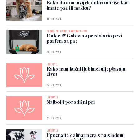
Kako da dom uvijek dobro miriše kad
imate psa ili mačku?
16. 09. 2024.
POMIČU SE GRANICE KONZUMERIZMA
Dolce & Gabbana predstavio prvi
parfem za pse
06. 08. 2024.
LIFESTYLE
Kako nam kućni ljubimci uljepšavaju
život
04. 09. 2019.
LIFESTYLE
Najbolji porodični psi
01. 09. 2019.
LIFESTYLE
Upoznajte dalmatinera s najslađom