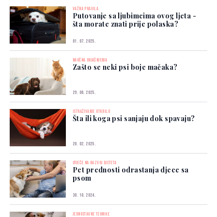
VAŽNA PRAVILA
Putovanje sa ljubimcima ovog ljeta -
šta morate znati prije polaska?
01. 07. 2025.
NAUČNA OBJAŠNJENJA
Zašto se neki psi boje mačaka?
29. 06. 2025.
ISTRAŽIVANJE OTKRILO
Šta ili koga psi sanjaju dok spavaju?
20. 02. 2025.
UTJEČE NA RAZVOJ DJETETA
Pet prednosti odrastanja djece sa
psom
30. 10. 2024.
JEDNOSTAVNE TEHNIKE