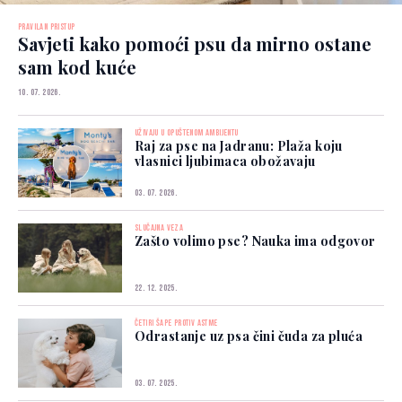
PRAVILAN PRISTUP
Savjeti kako pomoći psu da mirno ostane
sam kod kuće
10. 07. 2026.
UŽIVAJU U OPUŠTENOM AMBIJENTU
Raj za pse na Jadranu: Plaža koju
vlasnici ljubimaca obožavaju
03. 07. 2026.
SLUČAJNA VEZA
Zašto volimo pse? Nauka ima odgovor
22. 12. 2025.
ČETIRI ŠAPE PROTIV ASTME
Odrastanje uz psa čini čuda za pluća
03. 07. 2025.