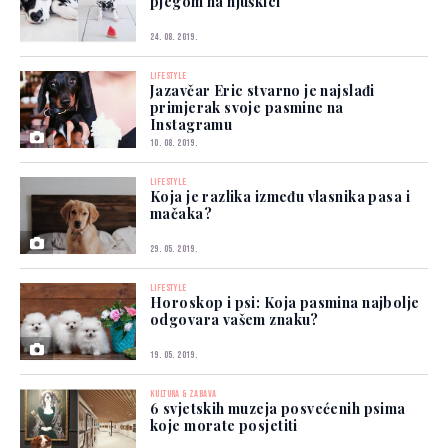
pjegom na njuškici
24. 08. 2019.
LIFESTYLE
Jazavčar Eric stvarno je najslađi
primjerak svoje pasmine na
Instagramu
10. 08. 2019.
LIFESTYLE
Koja je razlika između vlasnika pasa i
mačaka?
29. 05. 2019.
LIFESTYLE
Horoskop i psi: Koja pasmina najbolje
odgovara vašem znaku?
19. 05. 2019.
KULTURA & ZABAVA
6 svjetskih muzeja posvećenih psima
koje morate posjetiti