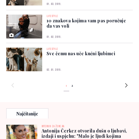
01. 03. 2019.
LIFESTYLE
10 znakova kojima vam pas poručuje
da vas voli
01. 02. 2019.
LIFESTYLE
Sve čemu nas uče kućni ljubimci
02. 01. 2019.
1
2
Najčitanije
INTERVJU ZA ŽENE.BA
Antonija Čerkez otvorila dušu o ljubavi,
izdaji i uspjehu: "Malo je ljudi kojima