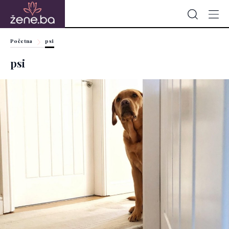
Početna
psi
psi