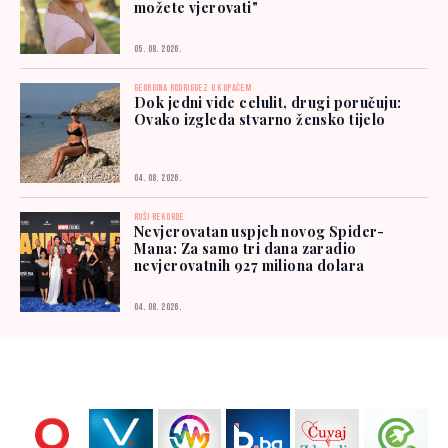
možete vjerovati"
05. 08. 2026.
GEORGINA RODRIGUEZ U KUPAĆEM
Dok jedni vide celulit, drugi poručuju:
Ovako izgleda stvarno žensko tijelo
04. 08. 2026.
RUŠI REKORDE
Nevjerovatan uspjeh novog Spider-
Mana: Za samo tri dana zaradio
nevjerovatnih 927 miliona dolara
04. 08. 2026.