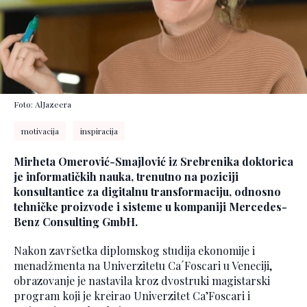
Foto: AlJazeera
motivacija
inspiracija
Mirheta Omerović-Smajlović iz Srebrenika doktorica
je informatičkih nauka, trenutno na poziciji
konsultantice za digitalnu transformaciju, odnosno
tehničke proizvode i sisteme u kompaniji Mercedes-
Benz Consulting GmbH.
Nakon završetka diplomskog studija ekonomije i
menadžmenta na Univerzitetu Ca´Foscari u Veneciji,
obrazovanje je nastavila kroz dvostruki magistarski
program koji je kreirao Univerzitet Ca’Foscari i