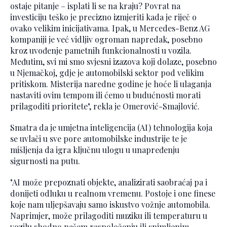
ostaje pitanje – isplati li se na kraju? Povrat na
investiciju teško je precizno izmjeriti kada je riječ o
ovako velikim inicijativama. Ipak, u Mercedes-Benz AG
kompaniji je već vidljiv ogroman napredak, posebno
kroz uvođenje pametnih funkcionalnosti u vozila.
Međutim, svi mi smo svjesni izazova koji dolaze, posebno
u Njemačkoj, gdje je automobilski sektor pod velikim
pritiskom. Misterija naredne godine je hoće li ulaganja
nastaviti ovim tempom ili ćemo u budućnosti morati
prilagoditi prioritete", rekla je Omerović-Smajlović.
Smatra da je umjetna inteligencija (AI) tehnologija koja
se uvlači u sve pore automobilske industrije te je
mišljenja da igra ključnu ulogu u unapređenju
sigurnosti na putu.
"AI može prepoznati objekte, analizirati saobraćaj pa i
donijeti odluku u realnom vremenu. Postoje i one finese
koje nam uljepšavaju samo iskustvo vožnje automobila.
Naprimjer, može prilagoditi muziku ili temperaturu u
vozilu shodno našem raspoloženju ili snimljenim