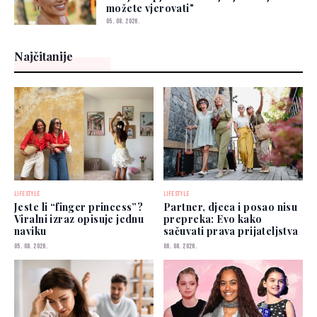
možete vjerovati"
05. 08. 2026.
Najčitanije
LIFESTYLE
LIFESTYLE
Jeste li “finger princess”?
Partner, djeca i posao nisu
Viralni izraz opisuje jednu
prepreka: Evo kako
naviku
sačuvati prava prijateljstva
05. 08. 2026.
06. 08. 2026.