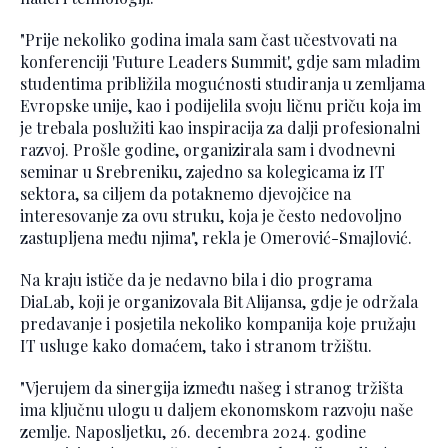
"Prije nekoliko godina imala sam čast učestvovati na
konferenciji 'Future Leaders Summit', gdje sam mladim
studentima približila mogućnosti studiranja u zemljama
Evropske unije, kao i podijelila svoju ličnu priču koja im
je trebala poslužiti kao inspiracija za dalji profesionalni
razvoj. Prošle godine, organizirala sam i dvodnevni
seminar u Srebreniku, zajedno sa kolegicama iz IT
sektora, sa ciljem da potaknemo djevojčice na
interesovanje za ovu struku, koja je često nedovoljno
zastupljena među njima", rekla je Omerović-Smajlović.
Na kraju ističe da je nedavno bila i dio programa
DiaLab, koji je organizovala Bit Alijansa, gdje je održala
predavanje i posjetila nekoliko kompanija koje pružaju
IT usluge kako domaćem, tako i stranom tržištu.
"Vjerujem da sinergija između našeg i stranog tržišta
ima ključnu ulogu u daljem ekonomskom razvoju naše
zemlje. Naposljetku, 26. decembra 2024. godine