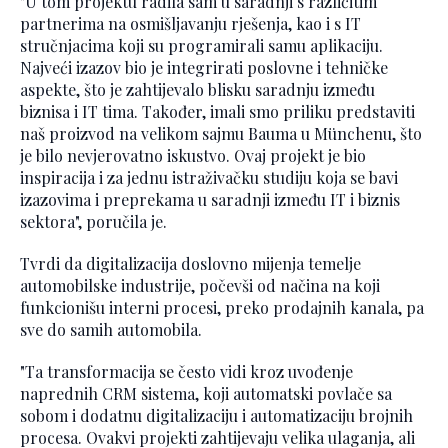
"U tom projektu radila sam u saradnji s različitim
partnerima na osmišljavanju rješenja, kao i s IT
stručnjacima koji su programirali samu aplikaciju.
Najveći izazov bio je integrirati poslovne i tehničke
aspekte, što je zahtijevalo blisku saradnju između
biznisa i IT tima. Također, imali smo priliku predstaviti
naš proizvod na velikom sajmu Bauma u Münchenu, što
je bilo nevjerovatno iskustvo. Ovaj projekt je bio
inspiracija i za jednu istraživačku studiju koja se bavi
izazovima i preprekama u saradnji između IT i biznis
sektora", poručila je.
Tvrdi da digitalizacija doslovno mijenja temelje
automobilske industrije, počevši od načina na koji
funkcionišu interni procesi, preko prodajnih kanala, pa
sve do samih automobila.
"Ta transformacija se često vidi kroz uvođenje
naprednih CRM sistema, koji automatski povlače sa
sobom i dodatnu digitalizaciju i automatizaciju brojnih
procesa. Ovakvi projekti zahtijevaju velika ulaganja, ali