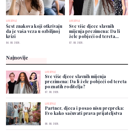
LIFESTYLE
LIFESTYLE
Šest znakova koji otkrivaju
Sve više djece slavnih
da je vaša veza u ozbiljnoj
mijenja prezimena: Da li
krizi
žele pobjeći od tereta
poznatih roditelja?
04. 08. 2026.
07. 08. 2026.
Najnovije
LIFESTYLE
Sve više djece slavnih mijenja
prezimena: Da li žele pobjeći od tereta
poznatih roditelja?
07. 08. 2026.
LIFESTYLE
Partner, djeca i posao nisu prepreka:
Evo kako sačuvati prava prijateljstva
06. 08. 2026.