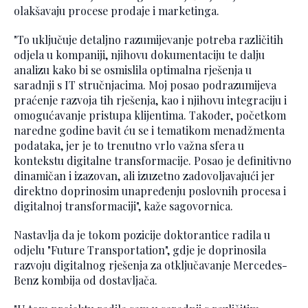
olakšavaju procese prodaje i marketinga.
"To uključuje detaljno razumijevanje potreba različitih
odjela u kompaniji, njihovu dokumentaciju te dalju
analizu kako bi se osmislila optimalna rješenja u
saradnji s IT stručnjacima. Moj posao podrazumijeva
praćenje razvoja tih rješenja, kao i njihovu integraciju i
omogućavanje pristupa klijentima. Također, početkom
naredne godine bavit ću se i tematikom menadžmenta
podataka, jer je to trenutno vrlo važna sfera u
kontekstu digitalne transformacije. Posao je definitivno
dinamičan i izazovan, ali izuzetno zadovoljavajući jer
direktno doprinosim unapređenju poslovnih procesa i
digitalnoj transformaciji", kaže sagovornica.
Nastavlja da je tokom pozicije doktorantice radila u
odjelu "Future Transportation", gdje je doprinosila
razvoju digitalnog rješenja za otključavanje Mercedes-
Benz kombija od dostavljača.