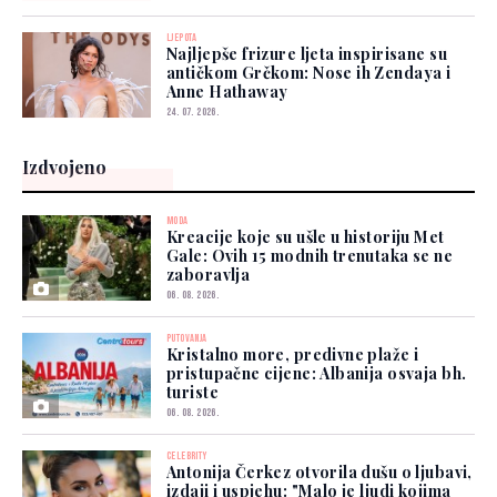
LJEPOTA
Najljepše frizure ljeta inspirisane su
antičkom Grčkom: Nose ih Zendaya i
Anne Hathaway
24. 07. 2026.
Izdvojeno
MODA
Kreacije koje su ušle u historiju Met
Gale: Ovih 15 modnih trenutaka se ne
zaboravlja
06. 08. 2026.
PUTOVANJA
Kristalno more, predivne plaže i
pristupačne cijene: Albanija osvaja bh.
turiste
06. 08. 2026.
CELEBRITY
Antonija Čerkez otvorila dušu o ljubavi,
izdaji i uspjehu: "Malo je ljudi kojima