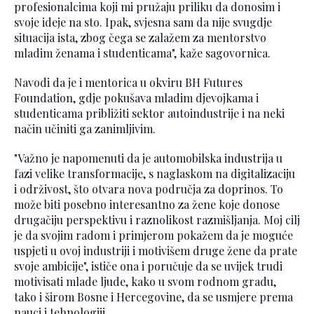
profesionalcima koji mi pružaju priliku da donosim i
svoje ideje na sto. Ipak, svjesna sam da nije svugdje
situacija ista, zbog čega se zalažem za mentorstvo
mladim ženama i studenticama", kaže sagovornica.
Navodi da je i mentorica u okviru BH Futures
Foundation, gdje pokušava mladim djevojkama i
studenticama približiti sektor autoindustrije i na neki
način učiniti ga zanimljivim.
"Važno je napomenuti da je automobilska industrija u
fazi velike transformacije, s naglaskom na digitalizaciju
i održivost, što otvara nova područja za doprinos. To
može biti posebno interesantno za žene koje donose
drugačiju perspektivu i raznolikost razmišljanja. Moj cilj
je da svojim radom i primjerom pokažem da je moguće
uspjeti u ovoj industriji i motivišem druge žene da prate
svoje ambicije", ističe ona i poručuje da se uvijek trudi
motivisati mlade ljude, kako u svom rodnom gradu,
tako i širom Bosne i Hercegovine, da se usmjere prema
nauci i tehnologiji.