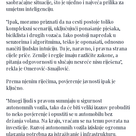
saobraćajne situacije, što je ujedno i najveća prilika za
umjetnu inteligenciju.
"Ipak, moramo priznati da na cesti postoje toliko
kompleksni scenariji, uključujući ponašanje pješaka,
biciklista i drugih vozača. Iako postoji napredak u
senzorima i algoritmima, teško je oponašati, odnosno
naučiti ljudsku intuiciju. Tu je, naravno, i pravna strana
cijele priče. Zemlje i regije imaju različite zakone, a
pitanja odgovornosti u slučaju nesreće nisu riješena",
rekla je Omerović-Smajlović.
Prema njenim riječima, povjerenje javnosti ipak je
ključno.
"Mnogi ljudi s pravom sumnjaju u sigurnost
autonomnih vozila, tako da će biti veliki izazov probuditi
to neko povjerenje i opustiti se u automobilu bez
držanja volana. Na kraju, vraćam se na temu povrata na
investicije. Razvoj autonomnih vozila iziskuje ogromna
ulaganja potrebna za istraživanje i infrastrukturu.