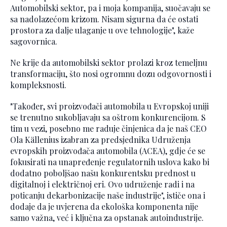
Automobilski sektor, pa i moja kompanija, suočavaju se
sa nadolazećom krizom. Nisam sigurna da će ostati
prostora za dalje ulaganje u ove tehnologije", kaže
sagovornica.
Ne krije da automobilski sektor prolazi kroz temeljnu
transformaciju, što nosi ogromnu dozu odgovornosti i
kompleksnosti.
"Također, svi proizvođači automobila u Evropskoj uniji
se trenutno sukobljavaju sa oštrom konkurencijom. S
tim u vezi, posebno me raduje činjenica da je naš CEO
Ola Källenius izabran za predsjednika Udruženja
evropskih proizvođača automobila (ACEA), gdje će se
fokusirati na unapređenje regulatornih uslova kako bi
dodatno poboljšao našu konkurentsku prednost u
digitalnoj i električnoj eri. Ovo udruženje radi i na
poticanju dekarbonizacije naše industrije", ističe ona i
dodaje da je uvjerena da ekološka komponenta nije
samo važna, već i ključna za opstanak autoindustrije.