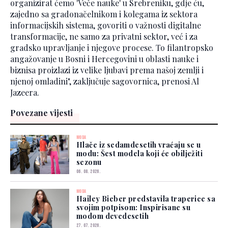
organizirat ćemo 'Veče nauke' u Srebreniku, gdje ću,
zajedno sa gradonačelnikom i kolegama iz sektora
informacijskih sistema, govoriti o važnosti digitalne
transformacije, ne samo za privatni sektor, već i za
gradsko upravljanje i njegove procese. To filantropsko
angažovanje u Bosni i Hercegovini u oblasti nauke i
biznisa proizlazi iz velike ljubavi prema našoj zemlji i
njenoj omladini", zaključuje sagovornica, prenosi Al
Jazeera.
Povezane vijesti
MODA
Hlače iz sedamdesetih vraćaju se u
modu: Šest modela koji će obilježiti
sezonu
06. 08. 2026.
MODA
Hailey Bieber predstavila traperice sa
svojim potpisom: Inspirisane su
modom devedesetih
27. 07. 2026.