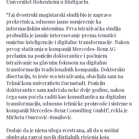
Univerzitet Hohenheim u Stuttgartu.
"Taj dvostruki magistarski studij bio je zapravo
prekretnica, odnosno jasno usmjerenje ka
informacijskim sistemima. Prva istraživačka studija
probudila je jasnije interesovanje prema tematici
umjetne inteligencije i digitalne transformacije. Nakon
prvog stažiranja u kompaniji Mercedes-Benz AG
prelazim na poziciju doktorantice i počinjem
istraživanje sa glavnim fokusom na digitalnu
transformaciju tradicionalnih kompanija. Doktorsku
disertaciju, to jeste sva istraživanja, obavljala sam na
Tehničkom univerzitetu Darmstadt. Poziciju
doktorantice sam zadržala neke dvije godine, nakon
čega sam počela raditi kao konsultantica za digitalnu
transformaciju, odnosno tehničke proizvode i sisteme u
kompaniji Mercedes-Benz Consulting GmbH", rekla je
Mirheta Omerović-Smajlović.
Dodaje da je njena uloga svestrana, ali da u suštini
obuhvata razvoj novih digitalnih rješenja koja