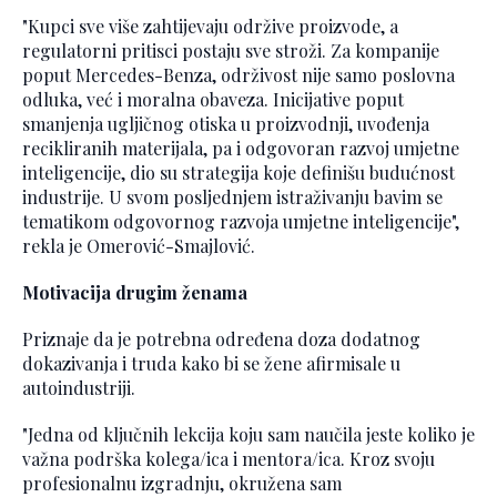
"Kupci sve više zahtijevaju održive proizvode, a
regulatorni pritisci postaju sve stroži. Za kompanije
poput Mercedes-Benza, održivost nije samo poslovna
odluka, već i moralna obaveza. Inicijative poput
smanjenja ugljičnog otiska u proizvodnji, uvođenja
recikliranih materijala, pa i odgovoran razvoj umjetne
inteligencije, dio su strategija koje definišu budućnost
industrije. U svom posljednjem istraživanju bavim se
tematikom odgovornog razvoja umjetne inteligencije",
rekla je Omerović-Smajlović.
Motivacija drugim ženama
Priznaje da je potrebna određena doza dodatnog
dokazivanja i truda kako bi se žene afirmisale u
autoindustriji.
"Jedna od ključnih lekcija koju sam naučila jeste koliko je
važna podrška kolega/ica i mentora/ica. Kroz svoju
profesionalnu izgradnju, okružena sam