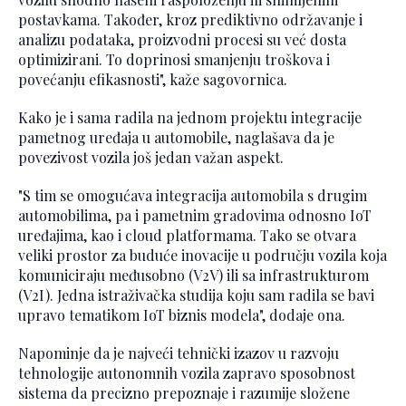
postavkama. Također, kroz prediktivno održavanje i
analizu podataka, proizvodni procesi su već dosta
optimizirani. To doprinosi smanjenju troškova i
povećanju efikasnosti", kaže sagovornica.
Kako je i sama radila na jednom projektu integracije
pametnog uređaja u automobile, naglašava da je
povezivost vozila još jedan važan aspekt.
"S tim se omogućava integracija automobila s drugim
automobilima, pa i pametnim gradovima odnosno IoT
uređajima, kao i cloud platformama. Tako se otvara
veliki prostor za buduće inovacije u području vozila koja
komuniciraju međusobno (V2V) ili sa infrastrukturom
(V2I). Jedna istraživačka studija koju sam radila se bavi
upravo tematikom IoT biznis modela", dodaje ona.
Napominje da je najveći tehnički izazov u razvoju
tehnologije autonomnih vozila zapravo sposobnost
sistema da precizno prepoznaje i razumije složene