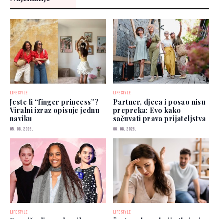
LIFESTYLE
LIFESTYLE
Jeste li “finger princess”?
Partner, djeca i posao nisu
Viralni izraz opisuje jednu
prepreka: Evo kako
naviku
sačuvati prava prijateljstva
05. 08. 2026.
06. 08. 2026.
LIFESTYLE
LIFESTYLE