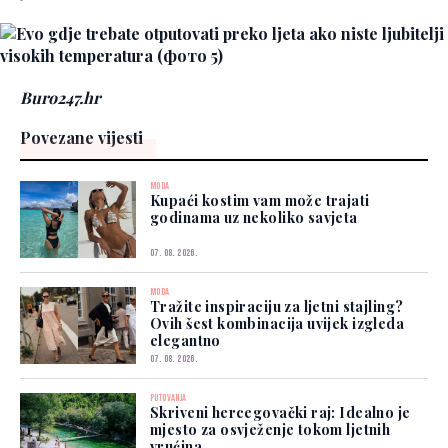
Buro247.hr
Povezane vijesti
MODA
Kupaći kostim vam može trajati
godinama uz nekoliko savjeta
07. 08. 2026.
MODA
Tražite inspiraciju za ljetni stajling?
Ovih šest kombinacija uvijek izgleda
elegantno
07. 08. 2026.
PUTOVANJA
Skriveni hercegovački raj: Idealno je
mjesto za osvježenje tokom ljetnih
vrućina