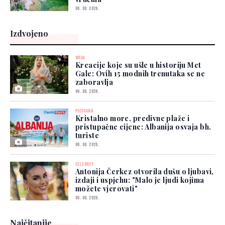
06. 08. 2026.
Izdvojeno
MODA
Kreacije koje su ušle u historiju Met
Gale: Ovih 15 modnih trenutaka se ne
zaboravlja
06. 08. 2026.
PUTOVANJA
Kristalno more, predivne plaže i
pristupačne cijene: Albanija osvaja bh.
turiste
06. 08. 2026.
CELEBRITY
Antonija Čerkez otvorila dušu o ljubavi,
izdaji i uspjehu: "Malo je ljudi kojima
možete vjerovati"
05. 08. 2026.
Najčitanije