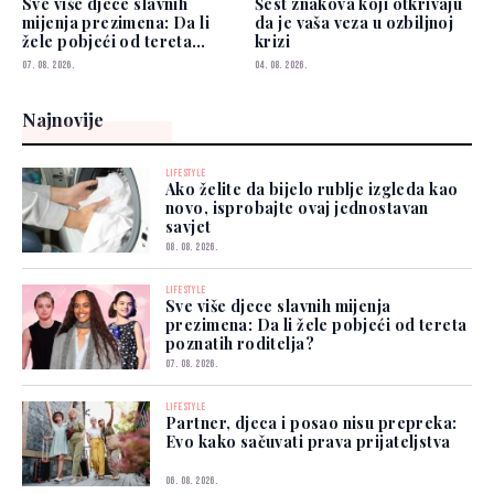
Sve više djece slavnih
Šest znakova koji otkrivaju
mijenja prezimena: Da li
da je vaša veza u ozbiljnoj
žele pobjeći od tereta
krizi
poznatih roditelja?
07. 08. 2026.
04. 08. 2026.
Najnovije
LIFESTYLE
Ako želite da bijelo rublje izgleda kao
novo, isprobajte ovaj jednostavan
savjet
08. 08. 2026.
LIFESTYLE
Sve više djece slavnih mijenja
prezimena: Da li žele pobjeći od tereta
poznatih roditelja?
07. 08. 2026.
LIFESTYLE
Partner, djeca i posao nisu prepreka:
Evo kako sačuvati prava prijateljstva
06. 08. 2026.