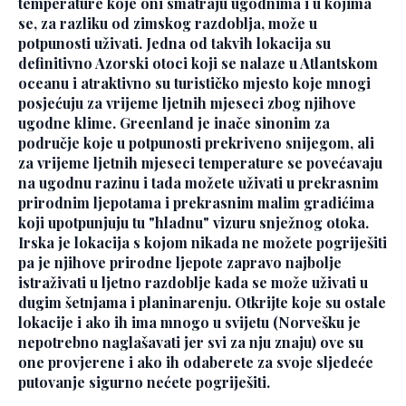
temperature koje oni smatraju ugodnima i u kojima
se, za razliku od zimskog razdoblja, može u
potpunosti uživati. Jedna od takvih lokacija su
definitivno Azorski otoci koji se nalaze u Atlantskom
oceanu i atraktivno su turističko mjesto koje mnogi
posjećuju za vrijeme ljetnih mjeseci zbog njihove
ugodne klime. Greenland je inače sinonim za
područje koje u potpunosti prekriveno snijegom, ali
za vrijeme ljetnih mjeseci temperature se povećavaju
na ugodnu razinu i tada možete uživati u prekrasnim
prirodnim ljepotama i prekrasnim malim gradićima
koji upotpunjuju tu "hladnu" vizuru snježnog otoka.
Irska je lokacija s kojom nikada ne možete pogriješiti
pa je njihove prirodne ljepote zapravo najbolje
istraživati u ljetno razdoblje kada se može uživati u
dugim šetnjama i planinarenju. Otkrijte koje su ostale
lokacije i ako ih ima mnogo u svijetu (Norvešku je
nepotrebno naglašavati jer svi za nju znaju) ove su
one provjerene i ako ih odaberete za svoje sljedeće
putovanje sigurno nećete pogriješiti.